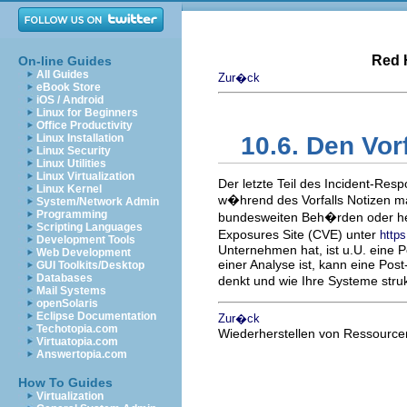
Red 
On-line Guides
All Guides
Zur�ck
eBook Store
iOS / Android
Linux for Beginners
Office Productivity
Linux Installation
10.6. Den Vor
Linux Security
Linux Utilities
Linux Virtualization
Der letzte Teil des Incident-Resp
Linux Kernel
w�hrend des Vorfalls Notizen m
System/Network Admin
Programming
bundesweiten Beh�rden oder her
Scripting Languages
Exposures Site (CVE) unter
https
Development Tools
Unternehmen hat, ist u.U. eine 
Web Development
einer Analyse ist, kann eine Pos
GUI Toolkits/Desktop
Databases
denkt und wie Ihre Systeme stru
Mail Systems
openSolaris
Eclipse Documentation
Zur�ck
Techotopia.com
Wiederherstellen von Ressource
Virtuatopia.com
Answertopia.com
How To Guides
Virtualization