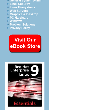
General System Admin
Linux Security
Linux Filesystems
Web Servers
Graphics & Desktop
PC Hardware
Windows
Problem Solutions
Privacy Policy