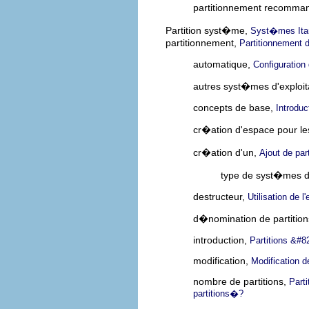
partitionnement recomm
Partition syst�me,
Syst�mes Itan
partitionnement,
Partitionnement
automatique,
Configuration
autres syst�mes d'exploit
concepts de base,
Introduc
cr�ation d'espace pour les
cr�ation d'un,
Ajout de part
type de syst�mes de
destructeur,
Utilisation de l
d�nomination de partitio
introduction,
Partitions &#8
modification,
Modification de
nombre de partitions,
Part
partitions�?