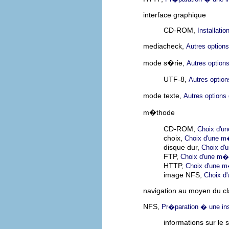
interface graphique
CD-ROM,
Installati
mediacheck,
Autres option
mode s�rie,
Autres optio
UTF-8,
Autres optio
mode texte,
Autres option
m�thode
CD-ROM,
Choix d'un
choix,
Choix d'une m�
disque dur,
Choix d'u
FTP,
Choix d'une m�t
HTTP,
Choix d'une m�
image NFS,
Choix d'
navigation au moyen du cl
NFS,
Pr�paration � une ins
informations sur le 