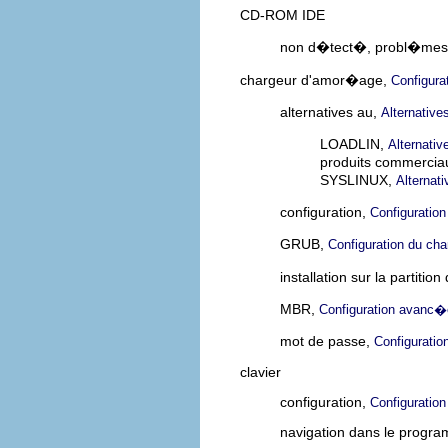
CD-ROM IDE
non d�tect�, probl�mes
chargeur d'amor�age,
Configura
alternatives au,
Alternativ
LOADLIN,
Alternati
produits commercia
SYSLINUX,
Alternat
configuration,
Configuratio
GRUB,
Configuration du ch
installation sur la partit
MBR,
Configuration avanc�
mot de passe,
Configurati
clavier
configuration,
Configuration
navigation dans le progra