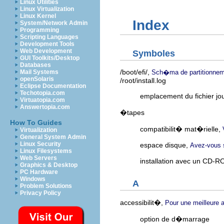
Linux Utilities
Linux Virtualization
Linux Kernel
Index
System/Network Admin
Programming
Scripting Languages
Development Tools
Web Development
Symboles
GUI Toolkits/Desktop
Databases
/boot/efi/,
Sch�ma de partitionn
Mail Systems
openSolaris
/root/install.log
Eclipse Documentation
Techotopia.com
emplacement du fichier jour
Virtuatopia.com
Answertopia.com
�tapes
How To Guides
compatibilit� mat�rielle,
Virtualization
General System Admin
Linux Security
espace disque,
Avez-vous 
Linux Filesystems
Web Servers
installation avec un CD-
Graphics & Desktop
PC Hardware
Windows
A
Problem Solutions
Privacy Policy
accessibilit�,
Pour une meilleure 
option de d�marrage