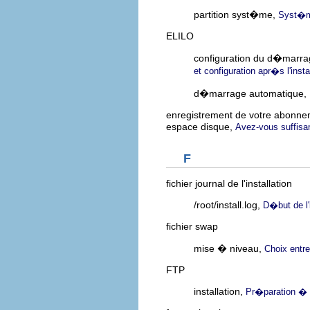
partition syst�me,
Syst�me
ELILO
configuration du d�marrag
et configuration apr�s l'insta
d�marrage automatique,
enregistrement de votre abonn
espace disque,
Avez-vous suffis
F
fichier journal de l'installation
/root/install.log,
D�but de l'i
fichier swap
mise � niveau,
Choix entre
FTP
installation,
Pr�paration � u