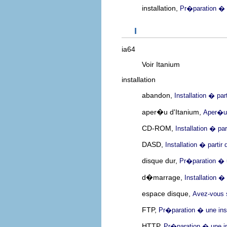
installation,
Pr�paration � u
I
ia64
Voir Itanium
installation
abandon,
Installation � pa
aper�u d'Itanium,
Aper�u 
CD-ROM,
Installation � p
DASD,
Installation � partir 
disque dur,
Pr�paration � u
d�marrage,
Installation 
espace disque,
Avez-vous 
FTP,
Pr�paration � une ins
HTTP,
Pr�paration � une in