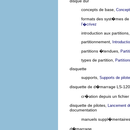
disque dur
concepts de base,
Concept
formats des syst�mes de 
l'�crivez
introduction aux partitions
partitionnement,
Introducti
partitions �tendues,
Parti
types de partition,
Partitio
disquette
supports,
Supports de pilot
disquette de d�marrage LS-120
cr�ation depuis un fichie
disquette de pilotes,
Lancement du
documentation
manuels suppl�mentaire
d�marrage