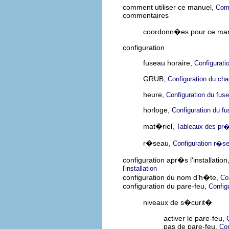
comment utiliser ce manuel,
Comm
commentaires
coordonn�es pour ce ma
configuration
fuseau horaire,
Configurati
GRUB,
Configuration du ch
heure,
Configuration du fuse
horloge,
Configuration du fu
mat�riel,
Tableaux des pr
r�seau,
Configuration r�s
configuration apr�s l'installation
l'installation
configuration du nom d'h�te,
Co
configuration du pare-feu,
Config
niveaux de s�curit�
activer le pare-feu,
pas de pare-feu,
Con