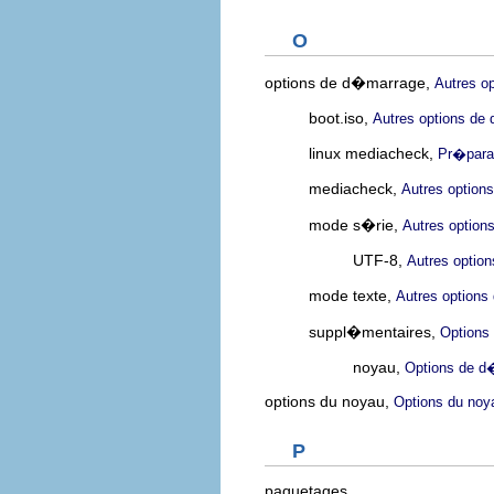
O
options de d�marrage,
Autres o
boot.iso,
Autres options de
linux mediacheck,
Pr�parat
mediacheck,
Autres option
mode s�rie,
Autres optio
UTF-8,
Autres optio
mode texte,
Autres option
suppl�mentaires,
Options
noyau,
Options de d
options du noyau,
Options du noy
P
paquetages