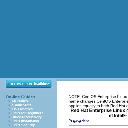
NOTE: CentOS Enterprise Linux i
On-line Guides
name changes CentOS Enterprise 
All Guides
eBook Store
applies equally to both Red Hat
iOS / Android
Red Hat Enterprise Linux 4
Linux for Beginners
et
Intel
® 
Office Productivity
Pr�c�dent
Linux Installation
Linux Security