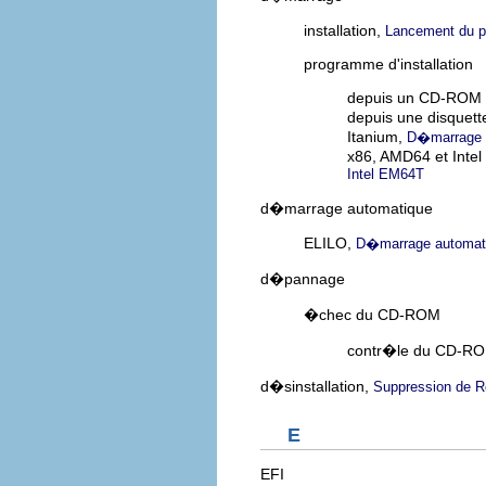
installation,
Lancement du pr
programme d'installation
depuis un CD-ROM
depuis une disquett
Itanium,
D�marrage d
x86, AMD64 et Inte
Intel EM64T
d�marrage automatique
ELILO,
D�marrage automati
d�pannage
�chec du CD-ROM
contr�le du CD-R
d�sinstallation,
Suppression de R
E
EFI