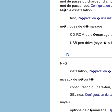
mot de passe du chargeur d'a
mot de passe root,
Configuration 
M�dia d'installation
test,
Pr�paration � une insta
m�thodes de d�marrage
CD-ROM de d�marrage,
USB pen drive (stylo � bi
N
NFS
installation,
Pr�paration � u
niveaux de s�curit�
configuration du pare-feu,
SELinux,
Configuration du p
noyau
options de d�marrage,
Op