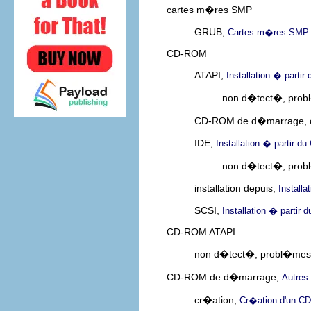
cartes m�res SMP
GRUB,
Cartes m�res SMP
CD-ROM
ATAPI,
Installation � parti
non d�tect�, prob
CD-ROM de d�marrage, 
IDE,
Installation � partir 
non d�tect�, prob
installation depuis,
Install
SCSI,
Installation � partir
CD-ROM ATAPI
non d�tect�, probl�mes
CD-ROM de d�marrage,
Autres
cr�ation,
Cr�ation d'un CD