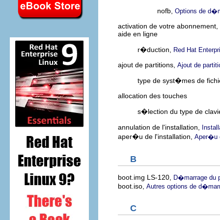
nofb,
Options de d�
activation de votre abonnement,
aide en ligne
r�duction,
Red Hat Enterpr
ajout de partitions,
Ajout de partit
type de syst�mes de fichi
allocation des touches
s�lection du type de clavi
annulation de l'installation,
Instal
aper�u de l'installation,
Aper�u d
B
boot.img LS-120,
D�marrage du pr
boot.iso,
Autres options de d�mar
C