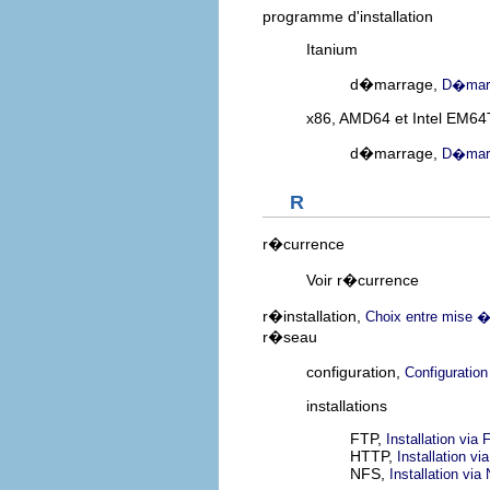
programme d'installation
Itanium
d�marrage,
D�marr
x86, AMD64 et Intel EM64
d�marrage,
D�marr
R
r�currence
Voir r�currence
r�installation,
Choix entre mise � 
r�seau
configuration,
Configuratio
installations
FTP,
Installation via
HTTP,
Installation v
NFS,
Installation via