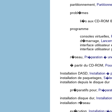
partitionnement,
Partition
probl�mes
li�s aux CD-ROM 
programme
consoles virtuelles,
d�marrage,
Lanceme
interface utilisateu
interface utilisateu
r�seau,
Pr�paration � une
� partir du CD-ROM,
Pouv
Installation DASD,
Installation � p
installation de paquetages,
S�lec
installation depuis le disque dur
pr�paratifs pour,
Pr�parati
installation disque dur,
Installatio
installation r�seau
ex�cution,
Installation r�