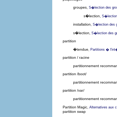
groupes,
S�lection des gr
s�lection,
S�lection
installation,
S�lection des 
s�lection,
S�lection des g
partition
�tendue,
Partitions � l'in
partition / racine
partitionnement recomm
partition /boot/
partitionnement recomm
partition /var/
partitionnement recomm
Partition Magic,
Alternatives aux
partition swap