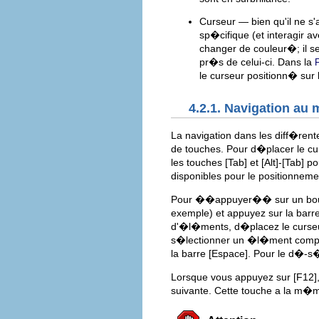
Curseur — bien qu'il ne s'
sp�cifique (et interagir a
changer de couleur�; il s
pr�s de celui-ci. Dans la
F
le curseur positionn� sur
4.2.1. Navigation au 
La navigation dans les diff�rent
de touches. Pour d�placer le cu
les touches
[Tab]
et
[Alt]
-
[Tab]
pou
disponibles pour le positionnem
Pour ��appuyer�� sur un bouto
exemple) et appuyez sur la barr
d'�l�ments, d�placez le curseu
s�lectionner un �l�ment compor
la barre
[Espace]
. Pour le d�-s
Lorsque vous appuyez sur
[F12]
suivante. Cette touche a la m�m