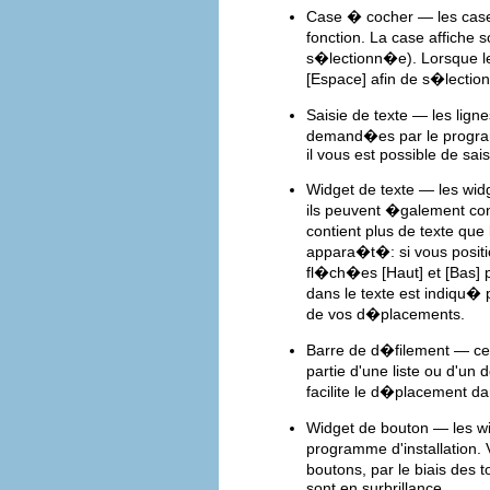
Case � cocher — les case
fonction. La case affiche 
s�lectionn�e). Lorsque le
[Espace]
afin de s�lectio
Saisie de texte — les lign
demand�es par le programme
il vous est possible de sai
Widget de texte — les widg
ils peuvent �galement cont
contient plus de texte que
appara�t�: si vous positio
fl�ch�es
[Haut]
et
[Bas]
p
dans le texte est indiqu�
de vos d�placements.
Barre de d�filement — ces
partie d'une liste ou d'un
facilite le d�placement dan
Widget de bouton — les wi
programme d'installation. 
boutons, par le biais des 
sont en surbrillance.