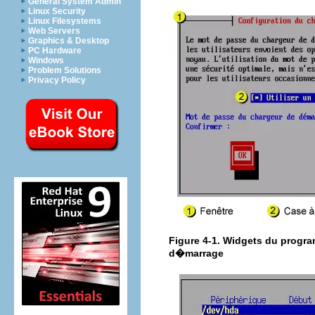
General System Admin
Linux Security
Linux Filesystems
Web Servers
Graphics & Desktop
PC Hardware
Windows
Problem Solutions
Privacy Policy
Figure 4-1. Widgets du progra
d�marrage