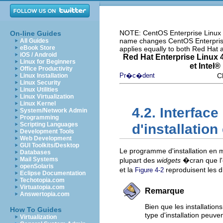
NOTE: CentOS Enterprise Linux i
On-line Guides
name changes CentOS Enterprise 
All Guides
eBook Store
applies equally to both Red Hat
iOS / Android
Red Hat Enterprise Linux 4
Linux for Beginners
et
Intel
® 
Office Productivity
Pr�c�dent
Ch
Linux Installation
Linux Security
Linux Utilities
Linux Virtualization
Linux Kernel
4.2. Interfac
System/Network Admin
Programming
Scripting Languages
d'installatio
Development Tools
Web Development
GUI Toolkits/Desktop
Le programme d'installation en m
Databases
Mail Systems
plupart des
widgets
�cran que l'
openSolaris
et la
reproduisent les di
Figure 4-2
Eclipse Documentation
Techotopia.com
Virtuatopia.com
Remarque
Answertopia.com
Bien que les installatio
How To Guides
type d'installation peuven
Virtualization