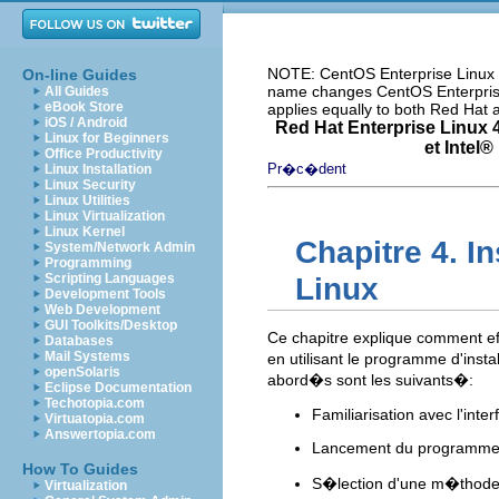
NOTE: CentOS Enterprise Linux i
On-line Guides
name changes CentOS Enterprise 
All Guides
eBook Store
applies equally to both Red Hat
iOS / Android
Red Hat Enterprise Linux 4
Linux for Beginners
et
Intel
® 
Office Productivity
Pr�c�dent
Linux Installation
Linux Security
Linux Utilities
Linux Virtualization
Linux Kernel
Chapitre 4. I
System/Network Admin
Programming
Scripting Languages
Linux
Development Tools
Web Development
GUI Toolkits/Desktop
Ce chapitre explique comment ef
Databases
Mail Systems
en utilisant le programme d'inst
openSolaris
abord�s sont les suivants�:
Eclipse Documentation
Techotopia.com
Familiarisation avec l'inte
Virtuatopia.com
Answertopia.com
Lancement du programme d
How To Guides
S�lection d'une m�thode d
Virtualization