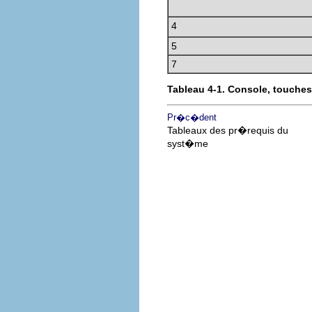
4
5
7
Tableau 4-1. Console, touches
Pr�c�dent
Tableaux des pr�requis du
syst�me