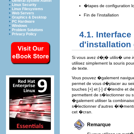
General System Admin
Linux Security
�tapes de configuration lors
Linux Filesystems
Web Servers
Fin de l'installation
Graphics & Desktop
PC Hardware
Windows
Problem Solutions
4.1. Interfac
Privacy Policy
d'installatio
Si vous avez d�j� utilis� une
i
utilisez simplement la souris po
de texte.
Vous pouvez �galement naviguer 
permet de vous d�placer au sein 
touches
[+]
et
[-]
d'�tendre et de 
permettent de s�lectionner ou s
�galement utiliser la combinais
s�lectionner d'autres �l�men
cet �cran.
Remarque