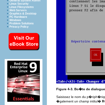
General System Admin
Linux Security
Linux Filesystems
Web Servers
Graphics & Desktop
PC Hardware
Windows
Problem Solutions
Privacy Policy
Figure 4-3. Bo�te de dialogue 
Saisissez le nom du p�riph�rique
�galement un champ intitul�
R