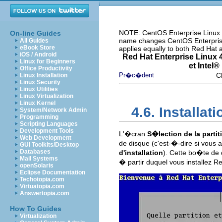
NOTE: CentOS Enterprise Linux i
On-line Guides
name changes CentOS Enterprise 
All Guides
eBook Store
applies equally to both Red Hat
iOS / Android
Red Hat Enterprise Linux 4
Linux for Beginners
et
Intel
® 
Office Productivity
Pr�c�dent
Ch
Linux Installation
Linux Security
Linux Utilities
Linux Virtualization
Linux Kernel
4.6. Installat
System/Network Admin
Programming
Scripting Languages
Development Tools
L'�cran
S�lection de la partit
Web Development
de disque (c'est-�-dire si vous
GUI Toolkits/Desktop
Databases
d'installation
). Cette bo�te de 
Mail Systems
� partir duquel vous installez R
openSolaris
Eclipse Documentation
Techotopia.com
Virtuatopia.com
Answertopia.com
How To Guides
Virtualization