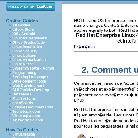
NOTE: CentOS Enterprise Linux i
On-line Guides
name changes CentOS Enterprise 
All Guides
eBook Store
applies equally to both Red Hat
iOS / Android
Red Hat Enterprise Linux 4
Linux for Beginners
et
Intel
® 
Office Productivity
Pr�c�dent
Linux Installation
Linux Security
Linux Utilities
Linux Virtualization
Linux Kernel
2. Comment u
System/Network Admin
Programming
Scripting Languages
Development Tools
Ce manuel, en raison de l'accent
Web Development
(n�ophytes et exp�riment�s) qui
GUI Toolkits/Desktop
Databases
pr�parer votre syst�me et � fra
Mail Systems
Linux.
openSolaris
Eclipse Documentation
Red Hat Enterprise Linux inclut
Techotopia.com
#1) est amor�able. Les autres C
Virtuatopia.com
Answertopia.com
Red Hat fournit �galement des
pour tous les paquetages, ainsi
How To Guides
Virtualization