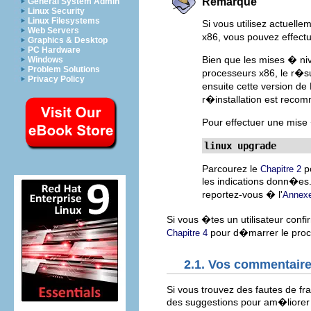
Remarque
General System Admin
Linux Security
Linux Filesystems
Si vous utilisez actuell
Web Servers
x86, vous pouvez effect
Graphics & Desktop
PC Hardware
Bien que les mises � niv
Windows
Problem Solutions
processeurs x86, le r�s
Privacy Policy
ensuite cette version d
r�installation est reco
Pour effectuer une mise
linux upgrade
Parcourez le
po
Chapitre 2
les indications donn�es
reportez-vous � l'
Annex
Si vous �tes un utilisateur conf
pour d�marrer le proces
Chapitre 4
2.1. Vos commentair
Si vous trouvez des fautes de fr
des suggestions pour am�liorer 