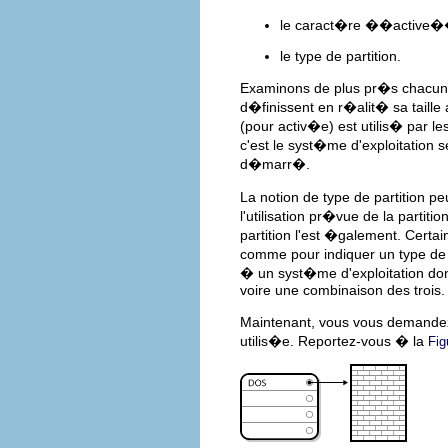
le caract�re ��active�� 
le type de partition.
Examinons de plus pr�s chacune d
d�finissent en r�alit� sa taill
(pour activ�e) est utilis� par l
c'est le syst�me d'exploitatio
d�marr�.
La notion de type de partition p
l'utilisation pr�vue de la partit
partition l'est �galement. Certai
comme pour indiquer un type de
� un syst�me d'exploitation don
voire une combinaison des trois.
Maintenant, vous vous demande
utilis�e. Reportez-vous � la
Fig