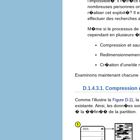
l'impossible�: il r�tr�cit
nombreuses personnes ont j
r�aliser cet exploit�? Il 
effectuer des recherches a
M�me si le processus de r
cependant en plusieurs 
Compression et sa
Redimensionnement d
Cr�ation d'une/de no
Examinons maintenant chacune 
D.1.4.3.1. Compression
Comme l'illustre la
, l
Figure D-11
existante. Ainsi, les donn�es 
� la ��fin�� de la partition.