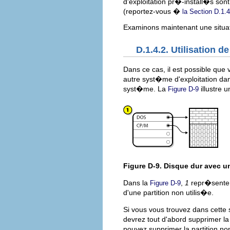
d'exploitation pr�-install�s sont
(reportez-vous �
la Section D.1.4
Examinons maintenant une situat
D.1.4.2. Utilisation d
Dans ce cas, il est possible que 
autre syst�me d'exploitation dan
syst�me. La
illustre u
Figure D-9
Figure D-9. Disque dur avec un
Dans la
,
1
repr�sente u
Figure D-9
d'une partition non utilis�e.
Si vous vous trouvez dans cette s
devrez tout d'abord supprimer la 
pouvez supprimer la partition non