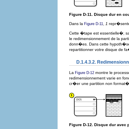
Figure D-11. Disque dur en c
Dans la
,
1
repr�sente 
Figure D-11
Cette �tape est essentielle�; 
le redimensionnement de la parti
donn�es. Dans cette hypoth�se (et
repartitionner votre disque de f
D.1.4.3.2. Redimensionne
La
montre le processu
Figure D-12
redimensionnement varie en foncti
cr�er une partition non format�
Figure D-12. Disque dur avec 