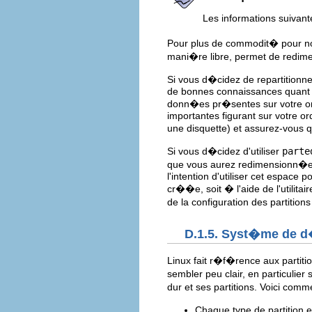
Les informations suivant
Pour plus de commodit� pour nos 
mani�re libre, permet de redimen
Si vous d�cidez de repartitionn
de bonnes connaissances quant a
donn�es pr�sentes sur votre or
importantes figurant sur votre o
une disquette) et assurez-vous 
Si vous d�cidez d'utiliser
parte
que vous aurez redimensionn�e
l'intention d'utiliser cet espace 
cr��e, soit � l'aide de l'utilitai
de la configuration des partition
D.1.5. Syst�me de d
Linux fait r�f�rence aux partitio
sembler peu clair, en particul
dur et ses partitions. Voici c
Chaque type de partition 