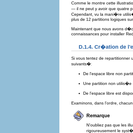
Comme le montre cette illustratio
— il ne peut y avoir que quatre pa
Cependant, vu la mani�re utilis�
plus de 12 partitions logiques su
Maintenant que nous avons d�cri
connaissances pour installer Red
D.1.4. Cr�ation de l
Si vous tentez de repartitionne
suivants�:
De l'espace libre non part
Une partition non utilis�e 
De l'espace libre est dispo
Examinons, dans l'ordre, chacun
Remarque
N'oubliez pas que les ill
rigoureusement le syst�m