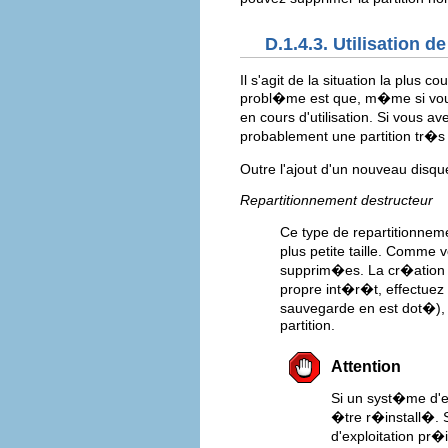
D.1.4.3. Utilisation de
Il s'agit de la situation la plus 
probl�me est que, m�me si vous 
en cours d'utilisation. Si vous a
probablement une partition tr�s
Outre l'ajout d'un nouveau disq
Repartitionnement destructeur
Ce type de repartitionnem
plus petite taille. Comme 
supprim�es. La cr�ation
propre int�r�t, effectuez d
sauvegarde en est dot�),
partition.
Attention
Si un syst�me d'exp
�tre r�install�. 
d'exploitation pr