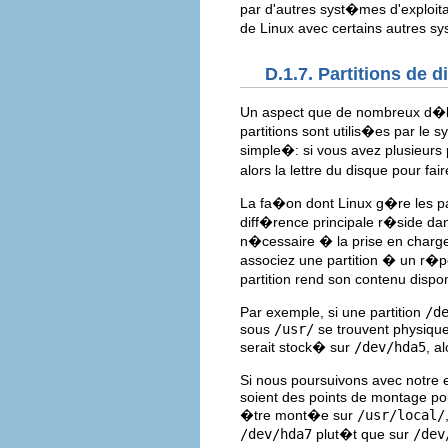
par d'autres syst�mes d'exploit
de Linux avec certains autres sy
D.1.7. Partitions de 
Un aspect que de nombreux d�bu
partitions sont utilis�es par le
simple�: si vous avez plusieurs 
alors la lettre du disque pour fa
La fa�on dont Linux g�re les pa
diff�rence principale r�side dans
n�cessaire � la prise en charge 
associez une partition � un r�p
partition rend son contenu disp
Par exemple, si une partition
/d
sous
/usr/
se trouvent physiqu
serait stock� sur
/dev/hda5
, a
Si nous poursuivons avec notre 
soient des points de montage pou
�tre mont�e sur
/usr/local/
/dev/hda7
plut�t que sur
/dev