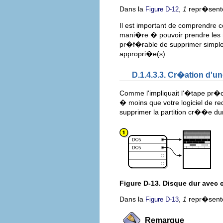
Dans la
,
1
repr�sente 
Figure D-12
Il est important de comprendre c
mani�re � pouvoir prendre les m
pr�f�rable de supprimer simpleme
appropri�e(s).
D.1.4.3.3. Cr�ation d'une
Comme l'impliquait l'�tape pr�c
� moins que votre logiciel de 
supprimer la partition cr��e d
Figure D-13. Disque dur avec c
Dans la
,
1
repr�sente 
Figure D-13
Remarque