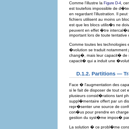
Comme l'illustre la
, ce
Figure D-4
est toutefois impossible de d�te
en regardant l'illustration. Il pe
fichiers utilisent au moins un blo
est que les blocs utilis�s ne do
peuvent en effet �tre intercal�s
important lors de toute tentative
Comme toutes les technologies e
�volution se traduit notamment p
chang�, mais leur capacit� de 
capacit� qui a induit une �volut
D.1.2. Partitions — T
Face � l'augmentation des cap
si le fait de disposer de tout ce
plusieurs consid�rations tant ph
suppl�mentaire offert par un dis
repr�senter une source de confu
con�us pour prendre en charge de
gestion du syst�me impos� par le
La solution � ce probl�me consi