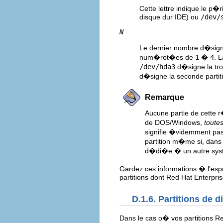
Cette lettre indique le p�
disque dur IDE) ou
/dev/
N
Le dernier nombre d�signe
num�rot�es de
1
�
4
. 
/dev/hda3
d�signe la tro
d�signe la seconde partit
Remarque
Aucune partie de cette 
de DOS/Windows,
toute
signifie �videmment pa
partition m�me si, dans 
d�di�e � un autre syst
Gardez ces informations � l'esp
partitions dont Red Hat Enterpris
D.1.6. Partitions de 
Dans le cas o� vos partitions Re