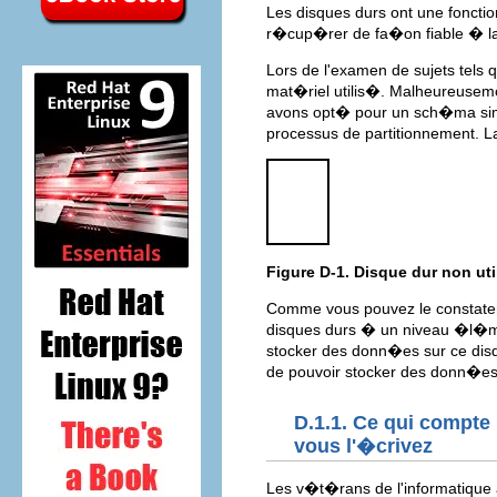
Les disques durs ont une foncti
r�cup�rer de fa�on fiable � l
Lors de l'examen de sujets tels 
mat�riel utilis�. Malheureusemen
avons opt� pour un sch�ma simp
processus de partitionnement. 
Figure D-1. Disque dur non ut
Comme vous pouvez le constater,
disques durs � un niveau �l�me
stocker des donn�es sur ce disqu
de pouvoir stocker des donn�es,
D.1.1. Ce qui compte
vous l'�crivez
Les v�t�rans de l'informatique a