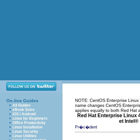
NOTE: CentOS Enterprise Linux i
On-line Guides
name changes CentOS Enterprise 
All Guides
eBook Store
applies equally to both Red Hat
iOS / Android
Red Hat Enterprise Linux 4
Linux for Beginners
et
Intel
® 
Office Productivity
Pr�c�dent
Linux Installation
Linux Security
Linux Utilities