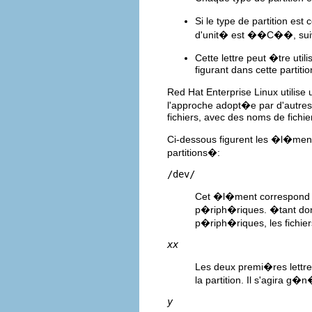
Si le type de partition es
d'unit� est ��C��, suivie 
Cette lettre peut �tre ut
figurant dans cette partitio
Red Hat Enterprise Linux utilise
l'approche adopt�e par d'autre
fichiers, avec des noms de fichi
Ci-dessous figurent les �l�me
partitions�:
/dev/
Cet �l�ment correspond au
p�riph�riques. �tant donn
p�riph�riques, les fichier
xx
Les deux premi�res lettres
la partition. Il s'agira g
y