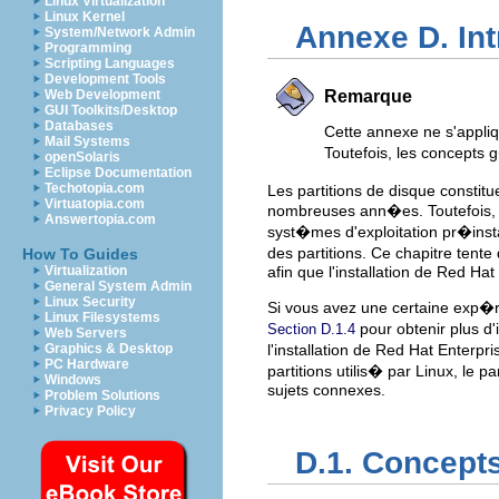
Linux Virtualization
Linux Kernel
Annexe D. Int
System/Network Admin
Programming
Scripting Languages
Development Tools
Web Development
Remarque
GUI Toolkits/Desktop
Databases
Cette annexe ne s'appli
Mail Systems
Toutefois, les concepts
openSolaris
Eclipse Documentation
Techotopia.com
Les partitions de disque constit
Virtuatopia.com
nombreuses ann�es. Toutefois, 
Answertopia.com
syst�mes d'exploitation pr�inst
des partitions. Ce chapitre tente 
How To Guides
Virtualization
afin que l'installation de Red Hat
General System Admin
Linux Security
Si vous avez une certaine exp�
Linux Filesystems
pour obtenir plus d'
Section D.1.4
Web Servers
Graphics & Desktop
l'installation de Red Hat Enter
PC Hardware
partitions utilis� par Linux, le 
Windows
sujets connexes.
Problem Solutions
Privacy Policy
D.1. Concepts