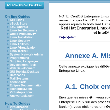
NOTE: CentOS Enterprise Linux i
On-line Guides
name changes CentOS Enterprise 
All Guides
eBook Store
applies equally to both Red Hat
iOS / Android
Red Hat Enterprise Linux 4
Linux for Beginners
et
Intel
® 
Office Productivity
Pr�c�dent
Linux Installation
Linux Security
Linux Utilities
Linux Virtualization
Linux Kernel
Annexe A. Mi
System/Network Admin
Programming
Scripting Languages
Development Tools
Cette annexe explique les diff
Web Development
Enterprise Linux.
GUI Toolkits/Desktop
Databases
Mail Systems
openSolaris
A.1. Choix en
Eclipse Documentation
Techotopia.com
Virtuatopia.com
Answertopia.com
Bien que les mises � niveau soie
Enterprise Linux sur des proce
How To Guides
Itanium), vous obtiendrez un r
Virtualization