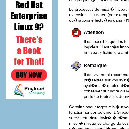
Le processus de mise � niveau p
extension
.rpmsave
(par exemp
op�rations effectu�es dans
/r
Attention
Il est possible que les 
logiciels. Il est tr�s im
nouveaux fichiers, avant 
Remarque
Il est vivement recomma
pr�sentes sur vos syst
syst�me � double d�mar
conserver sur votre ou v
perte de toutes les don
Certains paquetages mis � nivea
fonctionner correctement. Si vo
serez peut-�tre invit� � r�sou
mise � niveau se charge de ces 
d�pendances suppl�mentaires ne