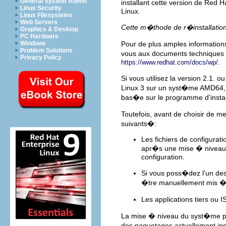
General System Admin
installant cette version de Red 
Linux Security
Linux.
Linux Filesystems
Web Servers
Cette m�thode de r�installation
Graphics & Desktop
PC Hardware
Windows
Pour de plus amples informations
Problem Solutions
vous aux documents techniques (
Privacy Policy
.
https://www.redhat.com/docs/wp/
Si vous utilisez la version 2.1.
Linux 3 sur un syst�me AMD64, 
bas�e sur le programme d'instal
Toutefois, avant de choisir de 
suivants�:
Les fichiers de configura
apr�s une mise � niveau �
configuration.
Si vous poss�dez l'un des 
�tre manuellement mis � 
Les applications tiers ou
La mise � niveau du syst�me per
des paquetages actuellement inst