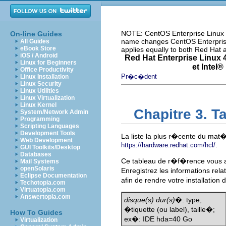
NOTE: CentOS Enterprise Linux i
On-line Guides
name changes CentOS Enterprise 
All Guides
eBook Store
applies equally to both Red Hat
iOS / Android
Red Hat Enterprise Linux 4
Linux for Beginners
et
Intel
® 
Office Productivity
Pr�c�dent
Linux Installation
Linux Security
Linux Utilities
Linux Virtualization
Linux Kernel
Chapitre 3. 
System/Network Admin
Programming
Scripting Languages
Development Tools
La liste la plus r�cente du mat�
Web Development
.
https://hardware.redhat.com/hcl/
GUI Toolkits/Desktop
Databases
Ce tableau de r�f�rence vous a
Mail Systems
openSolaris
Enregistrez les informations re
Eclipse Documentation
afin de rendre votre installation
Techotopia.com
Virtuatopia.com
Answertopia.com
disque(s) dur(s)
�: type,
�tiquette (ou label), taille�;
How To Guides
ex�: IDE hda=40 Go
Virtualization