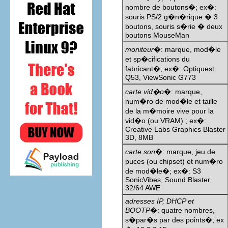
nombre de boutons�; ex�:
souris PS/2 g�n�rique � 3
boutons, souris s�rie � deux
boutons MouseMan
moniteur
�: marque, mod�le
et sp�cifications du
fabricant�; ex�: Optiquest
Q53, ViewSonic G773
carte vid�o
�: marque,
num�ro de mod�le et taille
de la m�moire vive pour la
vid�o (ou VRAM) ; ex�:
Creative Labs Graphics Blaster
3D, 8MB
carte son
�: marque, jeu de
puces (ou chipset) et num�ro
de mod�le�; ex�: S3
SonicVibes, Sound Blaster
32/64 AWE
adresses IP, DHCP et
BOOTP
�: quatre nombres,
s�par�s par des points�; ex