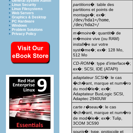
General System Admin
partitions
�: table des
Linux Security
Linux Filesystems
partitions et points de
Web Servers
montage�; ex�:
Graphics & Desktop
/dev/hda1=/home
,
PC Hardware
/dev/hda2=/
Windows
Problem Solutions
m�moire
�: quantit� de
Privacy Policy
m�moire vive (ou RAM)
install�e sur votre
syst�me�; ex�: 128 Mo,
512 Mo
CD-ROM
�: type d'interface�;
ex�: SCSI, IDE (ATAPI)
adaptateur SCSI
�: le cas
�ch�ant, marque et num�ro
du mod�le�; ex�:
Adaptateur BusLogic SCSI,
Adaptec 2940UW
carte r�seau
�: le cas
�ch�ant, marque et num�ro
de mod�le�; ex�: Tulip,
3COM 3C590
souris
�: type, protocole et