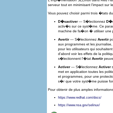
L'impl�mentation SELinux dans Red Hat
serveur tout en minimisant l'impact sur
Vous pouvez choisir parmi trois �tats dur
D�sactiver
— S�lectionnez
D�s
activ�s sur ce syst�me. Ce param
machine de fa�on � utiliser une 
Avertir
— S�lectionnez
Avertir
po
aux programmes et les journalise,
pour les utilisateurs qui souhaite
d'abord voir les effets de la poli
s�lectionnent l'�tat
Avertir
peuven
Activer
— S�lectionnez
Activer
s
met en application toutes les poli
et programmes, pour une protect
s�r que votre syst�me puisse fo
Pour obtenir de plus amples information
https://www.redhat.com/docs/
https://www.nsa.gov/selinux/