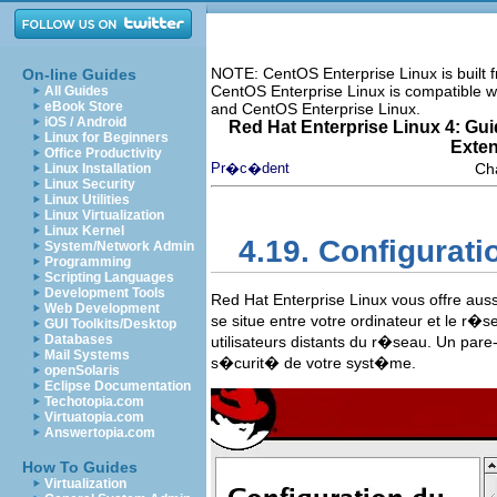
NOTE: CentOS Enterprise Linux is built
On-line Guides
CentOS Enterprise Linux is compatible w
All Guides
eBook Store
and CentOS Enterprise Linux.
iOS / Android
Red Hat Enterprise Linux 4: Guid
Linux for Beginners
Exte
Office Productivity
Pr�c�dent
Cha
Linux Installation
Linux Security
Linux Utilities
Linux Virtualization
Linux Kernel
4.19. Configurati
System/Network Admin
Programming
Scripting Languages
Development Tools
Red Hat Enterprise Linux vous offre aus
Web Development
se situe entre votre ordinateur et le r�s
GUI Toolkits/Desktop
Databases
utilisateurs distants du r�seau. Un pa
Mail Systems
s�curit� de votre syst�me.
openSolaris
Eclipse Documentation
Techotopia.com
Virtuatopia.com
Answertopia.com
How To Guides
Virtualization