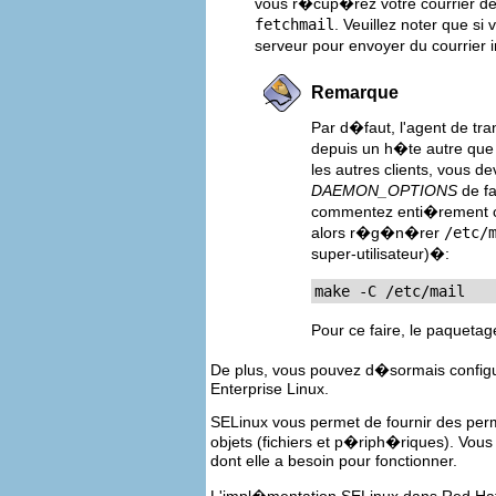
vous r�cup�rez votre courrier de v
fetchmail
. Veuillez noter que si
serveur pour envoyer du courrier 
Remarque
Par d�faut, l'agent de tr
depuis un h�te autre que 
les autres clients, vous d
DAEMON_OPTIONS
de f
commentez enti�rement ce
alors r�g�n�rer
/etc/
super-utilisateur)�:
make -C /etc/mail
Pour ce faire, le paqueta
De plus, vous pouvez d�sormais config
Enterprise Linux.
SELinux vous permet de fournir des permi
objets (fichiers et p�riph�riques). Vou
dont elle a besoin pour fonctionner.