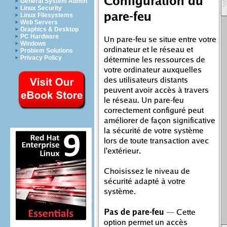
General System Admin
Linux Security
Linux Filesystems
Web Servers
Graphics & Desktop
PC Hardware
Windows
Problem Solutions
Privacy Policy