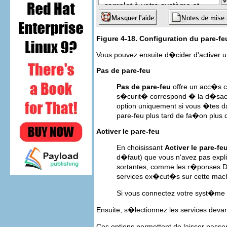
Figure 4-18. Configuration du pare-fe
Vous pouvez ensuite d�cider d'activer 
Pas de pare-feu
Pas de pare-feu
offre un acc�s c
s�curit� correspond � la d�sacti
option uniquement si vous �tes d
pare-feu plus tard de fa�on plus 
Activer le pare-feu
En choisissant
Activer le pare-fe
d�faut) que vous n'avez pas expl
sortantes, comme les r�ponses D
services ex�cut�s sur cette machi
Si vous connectez votre syst�me � 
Ensuite, s�lectionnez les services deva
Ces options permettent de laisser passe