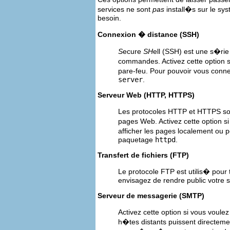
services ne sont
pas
install�s sur le sy
besoin.
Connexion � distance (SSH)
S
ecure
SH
ell (SSH) est une s�rie
commandes. Activez cette option si
pare-feu. Pour pouvoir vous conne
server
.
Serveur Web (HTTP, HTTPS)
Les protocoles HTTP et HTTPS sont
pages Web. Activez cette option s
afficher les pages localement ou 
paquetage
httpd
.
Transfert de fichiers (FTP)
Le protocole FTP est utilis� pour 
envisagez de rendre public votre s
Serveur de messagerie (SMTP)
Activez cette option si vous voulez
h�tes distants puissent directemen