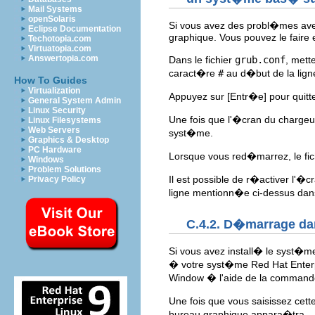
Mail Systems
openSolaris
Si vous avez des probl�mes ave
Eclipse Documentation
graphique. Vous pouvez le faire e
Techotopia.com
Virtuatopia.com
Answertopia.com
Dans le fichier
grub.conf
, mett
caract�re
#
au d�but de la lign
How To Guides
Virtualization
Appuyez sur
[Entr�e]
pour quitt
General System Admin
Linux Security
Une fois que l'�cran du charg
Linux Filesystems
Web Servers
syst�me.
Graphics & Desktop
PC Hardware
Lorsque vous red�marrez, le fi
Windows
Problem Solutions
Il est possible de r�activer l'
Privacy Policy
ligne mentionn�e ci-dessus dans
C.4.2. D�marrage da
Si vous avez install� le syst�m
� votre syst�me Red Hat Enterp
Window � l'aide de la comman
Une fois que vous saisissez ce
bureau graphique appara�tra.