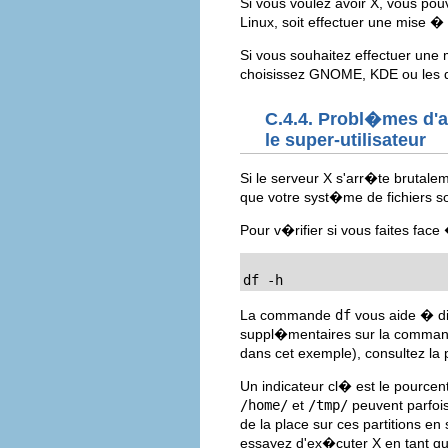
Si vous voulez avoir X, vous po
Linux, soit effectuer une mise �
Si vous souhaitez effectuer un
choisissez GNOME, KDE ou les d
C.4.4. Probl�mes d'ar
le super-utilisateur
Si le serveur X s'arr�te brutalem
que votre syst�me de fichiers soi
Pour v�rifier si vous faites f
df -h
La commande
df
vous aide � dia
suppl�mentaires sur la comma
dans cet exemple), consultez la
Un indicateur cl� est le pource
/home/
et
/tmp/
peuvent parfois
de la place sur ces partitions e
essayez d'ex�cuter X en tant qu