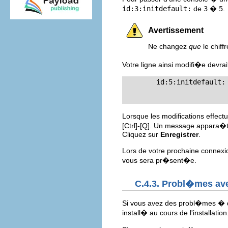
id:3:initdefault:
de
3
�
5
.
Avertissement
Ne changez
que
le chif
Votre ligne ainsi modifi�e devra
	id:5:initdefault:

Lorsque les modifications effect
[Ctrl]
-
[Q]
. Un message appara�tra
Cliquez sur
Enregistrer
.
Lors de votre prochaine connex
vous sera pr�sent�e.
C.4.3. Probl�mes av
Si vous avez des probl�mes � d
install� au cours de l'installation