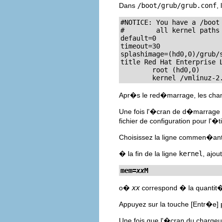
Dans
/boot/grub/grub.conf
,
#NOTICE: You have a /boot 
#        all kernel paths 
default=0

timeout=30

splashimage=(hd0,0)/grub/s
title Red Hat Enterprise L
        root (hd0,0)

        kernel /vmlinuz-2
Apr�s le red�marrage, les ch
Une fois l'�cran de d�marrage
fichier de configuration pour l
Choisissez la ligne commen�an
� la fin de la ligne
kernel
, ajo
mem=
xx
M
o�
xx
correspond � la quantit
Appuyez sur la touche
[Entr�e]
p
Une fois que l'�cran du chargeu