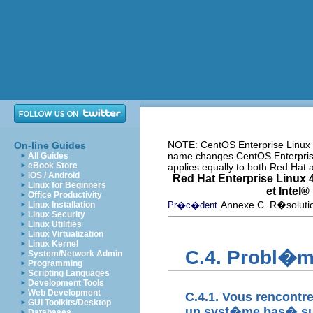
NOTE: CentOS Enterprise Linux i
On-line Guides
name changes CentOS Enterprise 
All Guides
eBook Store
applies equally to both Red Hat
iOS / Android
Red Hat Enterprise Linux 4
Linux for Beginners
et
Intel
® 
Office Productivity
Annexe C. R�solutio
Linux Installation
Pr�c�dent
Linux Security
Linux Utilities
Linux Virtualization
Linux Kernel
C.4. Probl�me
System/Network Admin
Programming
Scripting Languages
Development Tools
Web Development
C.4.1. Vous rencont
GUI Toolkits/Desktop
un syst�me bas� s
Databases