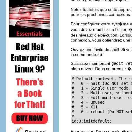
Notez toutefois que cette approc
pour les prochaines connexions.
Pour configurer votre syst�me a
vous devez modifier un fichier, 
des niveaux d'ex�cution. Lorsqu
connexion, vous obtiendrez une 
Ouvrez une invite de shell. Si vo
la commande
su
.
Saisissez maintenant
gedit /e
alors ouvert. Dans ce premier �c
# Default runlevel. The ru
#   0 - halt (Do NOT set i
#   1 - Single user mode

#   2 - Multiuser, withou
#   3 - Full multiuser mod
#   4 - unused

#   5 - X11

#   6 - reboot (Do NOT set
# 

id:3:initdefault:
Pour passer d'une console � une 