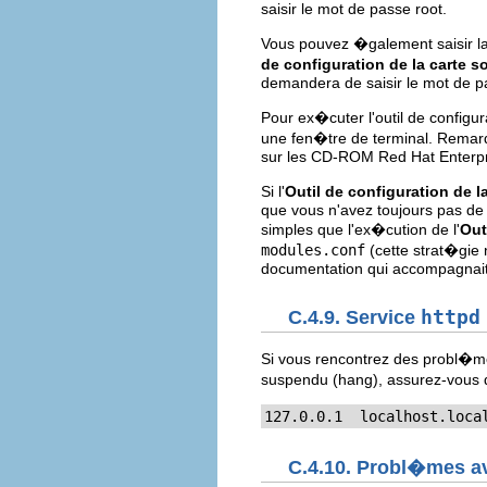
saisir le mot de passe root.
Vous pouvez �galement saisir
de configuration de la carte s
demandera de saisir le mot de pa
Pour ex�cuter l'outil de configur
une fen�tre de terminal. Remarq
sur les CD-ROM Red Hat Enterpr
Si l'
Outil de configuration de l
que vous n'avez toujours pas de s
simples que l'ex�cution de l'
Out
modules.conf
(cette strat�gie 
documentation qui accompagnait 
C.4.9. Service
httpd
Si vous rencontrez des probl�m
suspendu (hang), assurez-vous qu
127.0.0.1  localhost.loca
C.4.10. Probl�mes av