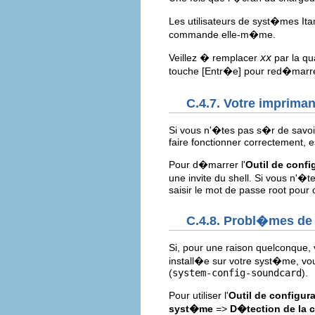
Les utilisateurs de syst�mes I
commande elle-m�me.
Veillez � remplacer
xx
par la qu
touche
[Entr�e]
pour red�marre
C.4.7. Votre imprima
Si vous n'�tes pas s�r de savo
faire fonctionner correctement, es
Pour d�marrer l'
Outil de confi
une invite du shell. Si vous n'
saisir le mot de passe root pour 
C.4.8. Probl�mes de 
Si, pour une raison quelconque,
install�e sur votre syst�me, vo
(
system-config-soundcard
).
Pour utiliser l'
Outil de configura
syst�me
=>
D�tection de la c