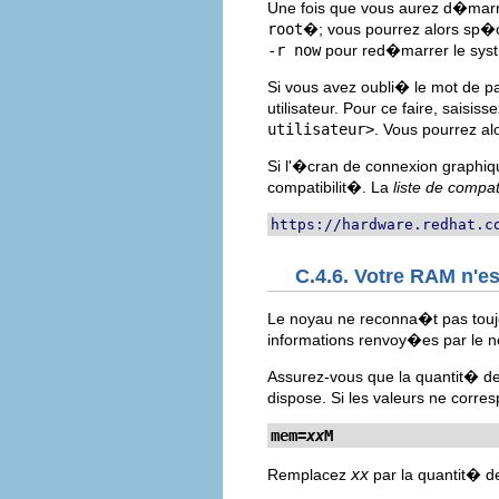
Une fois que vous aurez d�marr
root
�; vous pourrez alors sp�c
-r now
pour red�marrer le sys
Si vous avez oubli� le mot de pa
utilisateur. Pour ce faire, saisiss
utilisateur>
. Vous pourrez a
Si l'�cran de connexion graphiq
compatibilit�. La
liste de compat
https://hardware.redhat.c
C.4.6. Votre RAM n'
Le noyau ne reconna�t pas toujo
informations renvoy�es par le 
Assurez-vous que la quantit� d
dispose. Si les valeurs ne corres
mem=
xx
M
Remplacez
xx
par la quantit� 