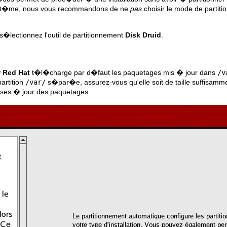
 syst�me, nous vous recommandons de ne
pas
choisir le mode de partiti
s�lectionnez l'outil de partitionnement
Disk Druid
.
r Red Hat
t�l�charge par d�faut les paquetages mis � jour dans
/v
artition
/var/
s�par�e, assurez-vous qu'elle soit de taille suffisamme
es � jour des paquetages.