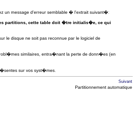
nez un message d'erreur semblable � l'extrait suivant�:
 partitions, cette table doit �tre initialis�e, ce qui
sur le disque ne soit pas reconnue par le logiciel de
obl�mes similaires, entra�nant la perte de donn�es (en
 pr�sentes sur vos syst�mes.
Suivant
Partitionnement automatique