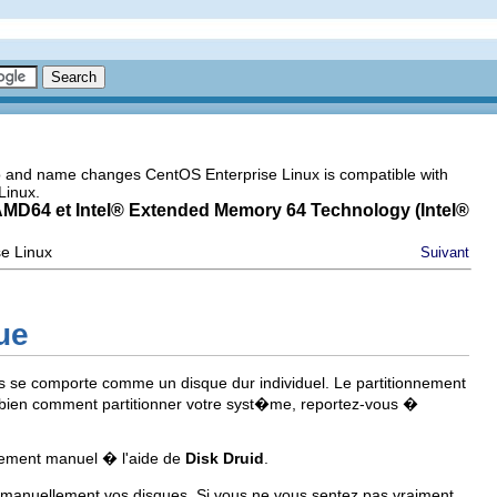
go and name changes CentOS Enterprise Linux is compatible with
Linux.
AMD64 et
Intel
® Extended Memory 64 Technology (
Intel
®
se Linux
Suivant
ue
es se comporte comme un disque dur individuel. Le partitionnement
�s bien comment partitionner votre syst�me, reportez-vous �
nnement manuel � l'aide de
Disk Druid
.
 manuellement vos disques. Si vous ne vous sentez pas vraiment