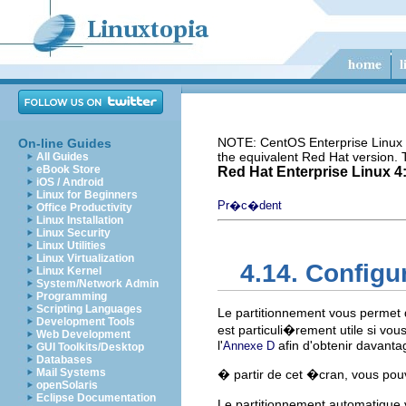
NOTE: CentOS Enterprise Linux i
On-line Guides
the equivalent Red Hat version.
All Guides
eBook Store
Red Hat Enterprise Linux 4:
iOS / Android
Linux for Beginners
Pr�c�dent
Office Productivity
Linux Installation
Linux Security
Linux Utilities
Linux Virtualization
4.14. Configu
Linux Kernel
System/Network Admin
Programming
Scripting Languages
Le partitionnement vous permet 
Development Tools
est particuli�rement utile si vo
Web Development
l'
afin d'obtenir davanta
Annexe D
GUI Toolkits/Desktop
Databases
Mail Systems
� partir de cet �cran, vous pou
openSolaris
Eclipse Documentation
Le partitionnement automatique 