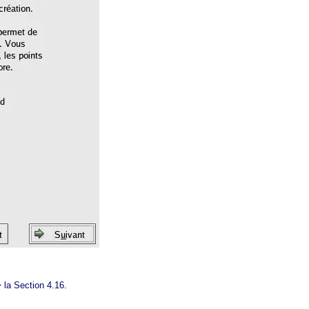
�
.
la Section 4.16