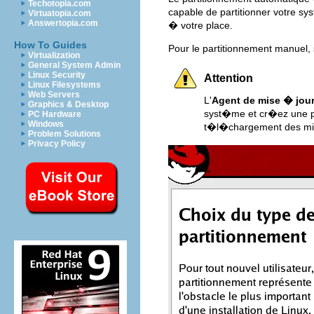
Techotopia.com
capable de partitionner votre
Virtuatopia.com
Answertopia.com
� votre place.
How To Guides
Pour le partitionnement manuel, 
Virtualization
General System Admin
Linux Security
Attention
Linux Filesystems
Web Servers
L'
Agent de mise � jou
Graphics & Desktop
syst�me et cr�ez une p
PC Hardware
Windows
t�l�chargement des mis
Problem Solutions
Privacy Policy