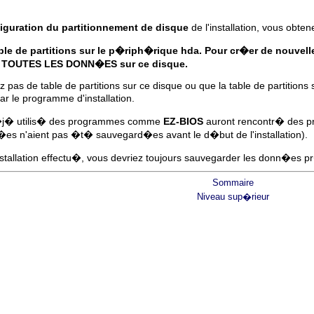
iguration du partitionnement de disque
de l'installation, vous obte
able de partitions sur le p�riph�rique hda. Pour cr�er de nouvelles
de TOUTES LES DONN�ES sur ce disque.
z pas de table de partitions sur ce disque ou que la table de partitions 
ar le programme d'installation.
 d�j� utilis� des programmes comme
EZ-BIOS
auront rencontr� des pr
es n'aient pas �t� sauvegard�es avant le d�but de l'installation).
installation effectu�, vous devriez toujours sauvegarder les donn�es
Sommaire
Niveau sup�rieur