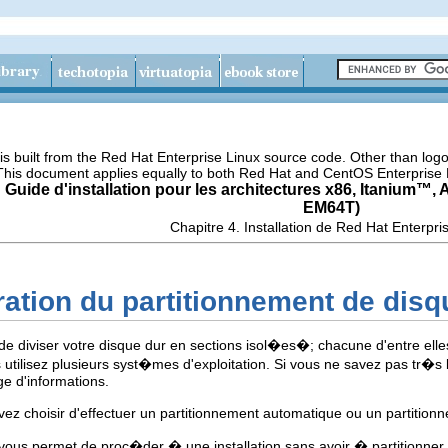
s built from the Red Hat Enterprise Linux source code. Other than lo
 This document applies equally to both Red Hat and CentOS Enterprise 
 Guide d'installation pour les architectures x86,
Itanium
™, 
EM64T)
Chapitre 4. Installation de Red Hat Enterpri
ration du partitionnement de disq
de diviser votre disque dur en sections isol�es�; chacune d'entre ell
us utilisez plusieurs syst�mes d'exploitation. Si vous ne savez pas tr
ge d'informations.
vez choisir d'effectuer un partitionnement automatique ou un partitio
vous permet de proc�der � une installation sans avoir � partitionner