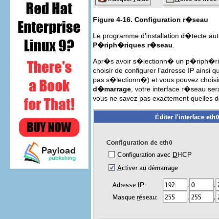
Figure 4-16. Configuration r�seau
Le programme d'installation d�tecte aut
P�riph�riques r�seau
.
Apr�s avoir s�lectionn� un p�riph�ri
choisir de configurer l'adresse IP ain
pas s�lectionn�) et vous pouvez chois
d�marrage
, votre interface r�seau s
vous ne savez pas exactement quelles d