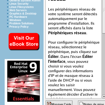
General System Admin
Linux Security
Linux Filesystems
Web Servers
Graphics & Desktop
PC Hardware
Windows
Problem Solutions
Privacy Policy