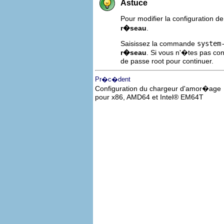
Astuce
Pour modifier la configuration de 
r�seau
.
Saisissez la commande
system
r�seau
. Si vous n'�tes pas co
de passe root pour continuer.
Pr�c�dent
Configuration du chargeur d'amor�age
pour x86, AMD64 et
Intel
® EM64T