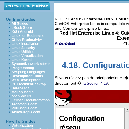
NOTE: CentOS Enterprise Linux is built
On-line Guides
CentOS Enterprise Linux is compatible w
All Guides
eBook Store
and CentOS Enterprise Linux.
iOS / Android
Red Hat Enterprise Linux 4: Guid
Linux for Beginners
Exte
Office Productivity
Pr�c�dent
Cha
Linux Installation
Linux Security
Linux Utilities
Linux Virtualization
Linux Kernel
4.18. Configurat
System/Network Admin
Programming
Scripting Languages
Development Tools
Si vous n'avez pas de p�riph�rique r�s
Web Development
directement �
.
la Section 4.19
GUI Toolkits/Desktop
Databases
Mail Systems
openSolaris
Eclipse Documentation
Techotopia.com
Virtuatopia.com
Answertopia.com
How To Guides
Virtualization