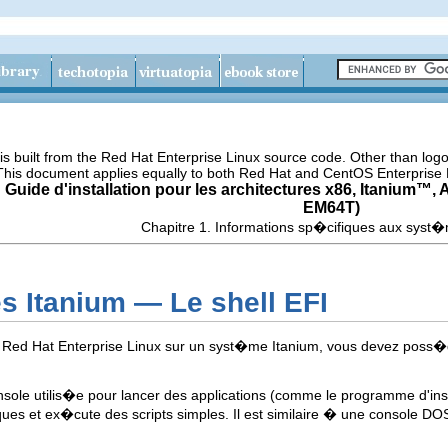
s built from the Red Hat Enterprise Linux source code. Other than lo
 This document applies equally to both Red Hat and CentOS Enterprise 
 Guide d'installation pour les architectures x86,
Itanium
™, 
EM64T)
Chapitre 1. Informations sp�cifiques aux syst
s Itanium — Le shell EFI
Red Hat Enterprise Linux sur un syst�me Itanium, vous devez poss�der
onsole utilis�e pour lancer des applications (comme le programme d'inst
ques et ex�cute des scripts simples. Il est similaire � une console