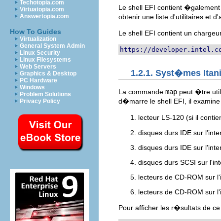
Techotopia.com
Le shell EFI contient �galement 
Virtuatopia.com
Answertopia.com
obtenir une liste d'utilitaires e
How To Guides
Le shell EFI contient un charg
Virtualization
General System Admin
https://developer.intel.c
Linux Security
Linux Filesystems
Web Servers
1.2.1. Syst�mes Ita
Graphics & Desktop
PC Hardware
Windows
La commande
map
peut �tre uti
Problem Solutions
d�marre le shell EFI, il examin
Privacy Policy
lecteur LS-120 (si il cont
disques durs IDE sur l'inte
disques durs IDE sur l'int
disques durs SCSI sur l'in
lecteurs de CD-ROM sur l'
lecteurs de CD-ROM sur l'
Pour afficher les r�sultats de 