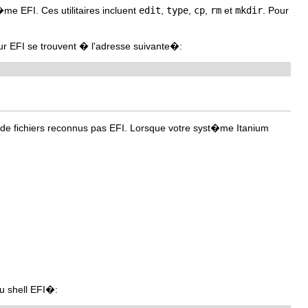
�me EFI. Ces utilitaires incluent
edit
,
type
,
cp
,
rm
et
mkdir
. Pour
 EFI se trouvent � l'adresse suivante�:
s de fichiers reconnus pas EFI. Lorsque votre syst�me Itanium
u shell EFI�: