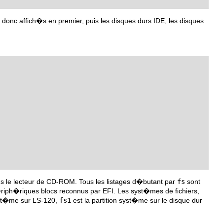
donc affich�s en premier, puis les disques durs IDE, les disques
s le lecteur de CD-ROM. Tous les listages d�butant par
fs
sont
iph�riques blocs reconnus par EFI. Les syst�mes de fichiers,
syst�me sur LS-120,
fs1
est la partition syst�me sur le disque dur