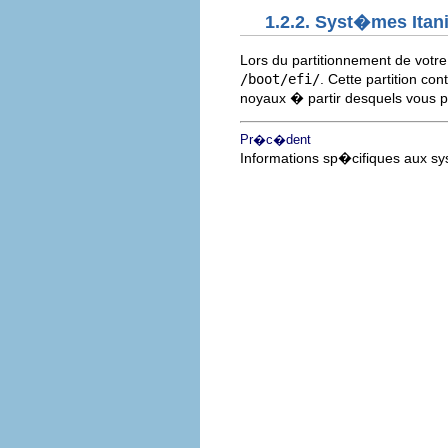
1.2.2. Syst�mes Itan
Lors du partitionnement de votr
/boot/efi/
. Cette partition con
noyaux � partir desquels vous
Pr�c�dent
Informations sp�cifiques aux s