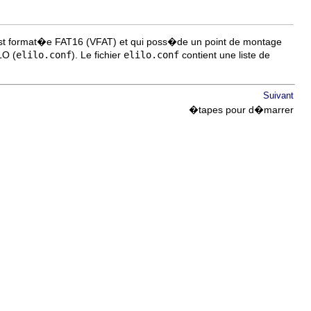
 est format�e FAT16 (VFAT) et qui poss�de un point de montage
LO (
elilo.conf
). Le fichier
elilo.conf
contient une liste de
Suivant
�tapes pour d�marrer