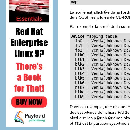
map
La sortie est affich�e dans l'or
durs SCSI, les pilotes de CD-RO
Par exemple, la sortie de la c
Device mapping table

  fs0  : VenHw(Unknown Dev
  fs1  : VenHw(Unknown Dev
  fs2  : VenHw(Unknown De
  blk0 : VenHw(Unknown Dev
  blk1 : VenHw(Unknown Dev
  blk2 : VenHw(Unknown Dev
  blk3 : VenHw(Unknown Dev
  blk4 : VenHw(Unknown Dev
  blk5 : VenHw(Unknown Dev
  blk6 : VenHw(Unknown De
  blk7 : VenHw(Unknown Dev
  blk8 : VenHw(Unknown Dev
  blk9 : VenHw(Unknown De
Dans cet exemple, une disquette
des syst�mes de fichiers FAT16 
ainsi que les p�riph�riques bloc
et
fs2
est la partition syst�me 