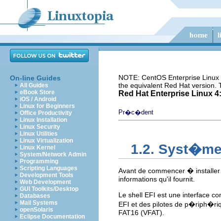
NOTE: CentOS Enterprise Linux i
On-line Guides
the equivalent Red Hat version.
All Guides
eBook Store
Red Hat Enterprise Linux 4:
iOS / Android
Linux for Beginners
Pr�c�dent
Office Productivity
Linux Installation
Linux Security
Linux Utilities
Linux Virtualization
1.2. Syst�me
Linux Kernel
System/Network Admin
Programming
Scripting Languages
Avant de commencer � installer 
Development Tools
informations qu'il fournit.
Web Development
GUI Toolkits/Desktop
Le shell EFI est une interface c
Databases
Mail Systems
EFI et des pilotes de p�riph�ri
openSolaris
FAT16 (VFAT).
Eclipse Documentation