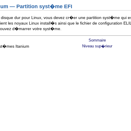
ium — Partition syst�me EFI
e disque dur pour Linux, vous devez cr�er une partition syst�me qui
tient les noyaux Linux install�s ainsi que le fichier de configuration ELI
 pouvez d�marrer votre syst�me.
Sommaire
yst�mes Itanium
Niveau sup�rieur