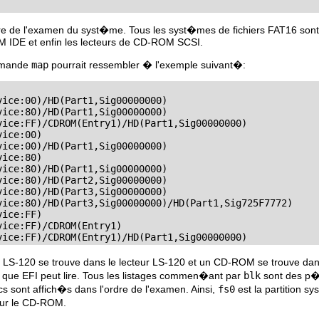
dre de l'examen du syst�me. Tous les syst�mes de fichiers FAT16 sont 
M IDE et enfin les lecteurs de CD-ROM SCSI.
ommande
map
pourrait ressembler � l'exemple suivant�:
ice:00)/HD(Part1,Sig00000000)

ice:80)/HD(Part1,Sig00000000)

vice:FF)/CDROM(Entry1)/HD(Part1,Sig00000000)

ice:00)

ice:00)/HD(Part1,Sig00000000)

ice:80)

ice:80)/HD(Part1,Sig00000000)

ice:80)/HD(Part2,Sig00000000)

ice:80)/HD(Part3,Sig00000000)

vice:80)/HD(Part3,Sig00000000)/HD(Part1,Sig725F7772)

ice:FF)

ice:FF)/CDROM(Entry1)

vice:FF)/CDROM(Entry1)/HD(Part1,Sig00000000)
 LS-120 se trouve dans le lecteur LS-120 et un CD-ROM se trouve dan
que EFI peut lire. Tous les listages commen�ant par
blk
sont des p�r
s sont affich�s dans l'ordre de l'examen. Ainsi,
fs0
est la partition 
sur le CD-ROM.