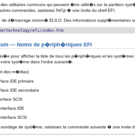
des utilitaires communs qui peuvent �tre utilis�s sur la partition syst
t d'autres commandes, saisissez
help
� une invite du shell EFI.
eur de d�marrage nomm� ELILO. Des informations suppl�mentaires sur
om/technology/efi/index.htm
nium — Noms de p�riph�riques EFI
lis�e pour afficher la liste de tous les p�riph�riques et les syst�me
e votre syst�me dans l'ordre suivant�:
ient des m�dias)
rface IDE primaire
erface IDE secondaire
terface SCSI
interface IDE
interface SCSI
ce sondage de syst�me, saisissez la commande suivante � une invite d