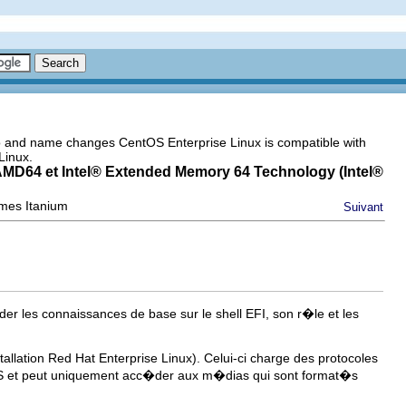
go and name changes CentOS Enterprise Linux is compatible with
Linux.
AMD64 et
Intel
® Extended Memory 64 Technology (
Intel
®
�mes Itanium
Suivant
 les connaissances de base sur le shell EFI, son r�le et les
allation Red Hat Enterprise Linux). Celui-ci charge des protocoles
 DOS et peut uniquement acc�der aux m�dias qui sont format�s