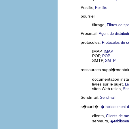
Postfix,
Postfix
pourriel
filtrage,
Filtres de s
Procmail,
Agent de distribut
protocoles,
Protocoles de c
IMAP,
IMAP
POP,
POP
SMTP,
SMTP
ressources suppl�mentai
documentation inst
livres sur le sujet,
Li
sites Web utiles,
Sit
Sendmail,
Sendmail
s�curit�,
�tablissement 
clients,
Clients de m
serveurs,
�tablissem