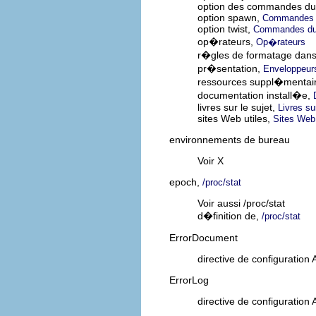
option des commandes du 
option spawn,
Commandes d
option twist,
Commandes du 
op�rateurs,
Op�rateurs
r�gles de formatage dan
pr�sentation,
Enveloppeur
ressources suppl�mentai
documentation install�e,
livres sur le sujet,
Livres su
sites Web utiles,
Sites Web 
environnements de bureau
Voir X
epoch,
/proc/stat
Voir aussi /proc/stat
d�finition de,
/proc/stat
ErrorDocument
directive de configuration
ErrorLog
directive de configuration