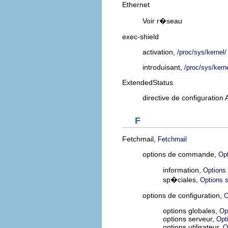
Ethernet
Voir r�seau
exec-shield
activation,
/proc/sys/kernel/
introduisant,
/proc/sys/kerne
ExtendedStatus
directive de configuration
F
Fetchmail,
Fetchmail
options de commande,
Op
information,
Options
sp�ciales,
Options 
options de configuration,
O
options globales,
Op
options serveur,
Opt
options utilisateur,
O