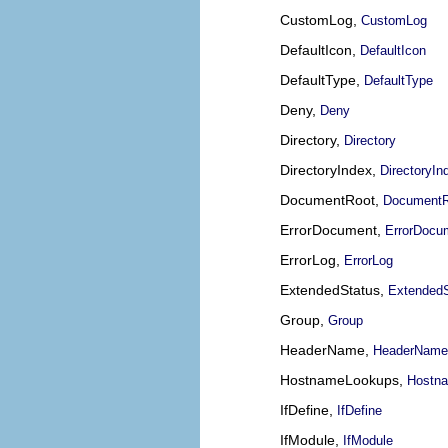
CustomLog,
CustomLog
DefaultIcon,
DefaultIcon
DefaultType,
DefaultType
Deny,
Deny
Directory,
Directory
DirectoryIndex,
DirectoryIn
DocumentRoot,
DocumentR
ErrorDocument,
ErrorDocu
ErrorLog,
ErrorLog
ExtendedStatus,
ExtendedS
Group,
Group
HeaderName,
HeaderName
HostnameLookups,
Hostn
IfDefine,
IfDefine
IfModule,
IfModule