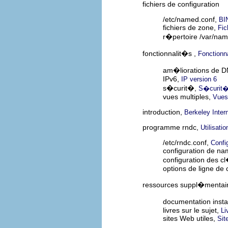
fichiers de configuration
/etc/named.conf,
BI
fichiers de zone,
Fic
r�pertoire /var/na
fonctionnalit�s ,
Fonction
am�liorations de 
IPv6,
IP version 6
s�curit�,
S�curit
vues multiples,
Vues
introduction,
Berkeley Inte
programme rndc,
Utilisati
/etc/rndc.conf,
Confi
configuration de nam
configuration des c
options de ligne d
ressources suppl�mentai
documentation inst
livres sur le sujet,
Li
sites Web utiles,
Sit