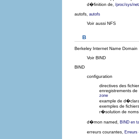
d�finition de,
/proc/sys/net
autofs,
autofs
Voir aussi NFS
B
Berkeley Internet Name Domain
Voir BIND
BIND
configuration
directives des fichi
enregistrements de 
zone
example de d�clara
exemples de fichier
r�solution de noms
d�mon named,
BIND en t
erreurs courantes,
Erreurs