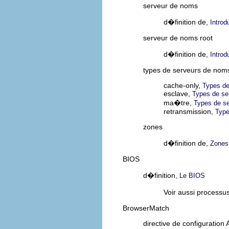
serveur de noms
d�finition de,
Introd
serveur de noms root
d�finition de,
Introd
types de serveurs de nom
cache-only,
Types de
esclave,
Types de se
ma�tre,
Types de s
retransmission,
Type
zones
d�finition de,
Zones
BIOS
d�finition,
Le BIOS
Voir aussi process
BrowserMatch
directive de configuration