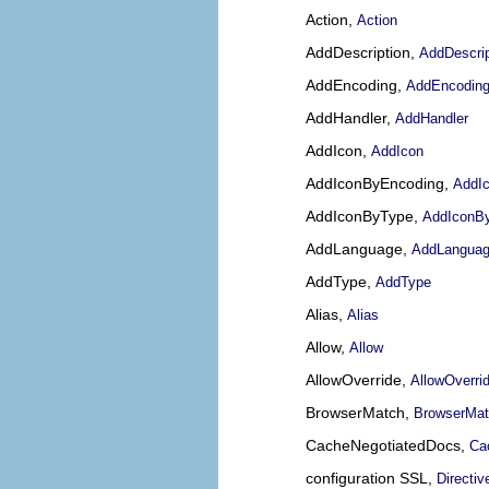
Action,
Action
AddDescription,
AddDescrip
AddEncoding,
AddEncodin
AddHandler,
AddHandler
AddIcon,
AddIcon
AddIconByEncoding,
AddI
AddIconByType,
AddIconB
AddLanguage,
AddLangua
AddType,
AddType
Alias,
Alias
Allow,
Allow
AllowOverride,
AllowOverri
BrowserMatch,
BrowserMa
CacheNegotiatedDocs,
Ca
configuration SSL,
Directiv