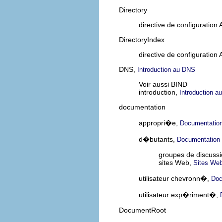
Directory
directive de configuration
DirectoryIndex
directive de configuration
DNS,
Introduction au DNS
Voir aussi BIND
introduction,
Introduction 
documentation
appropri�e,
Documentation
d�butants,
Documentation 
groupes de discuss
sites Web,
Sites Web
utilisateur chevronn�,
Doc
utilisateur exp�riment�,
DocumentRoot