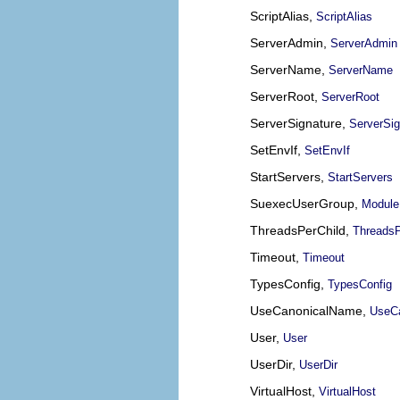
ScriptAlias,
ScriptAlias
ServerAdmin,
ServerAdmin
ServerName,
ServerName
ServerRoot,
ServerRoot
ServerSignature,
ServerSig
SetEnvIf,
SetEnvIf
StartServers,
StartServers
SuexecUserGroup,
Module
ThreadsPerChild,
ThreadsP
Timeout,
Timeout
TypesConfig,
TypesConfig
UseCanonicalName,
UseC
User,
User
UserDir,
UserDir
VirtualHost,
VirtualHost