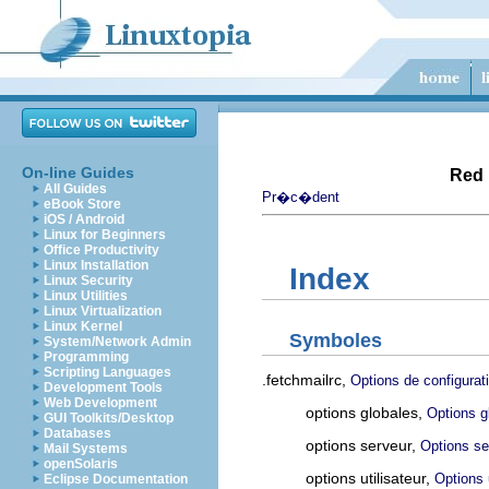
On-line Guides
Red 
All Guides
Pr�c�dent
eBook Store
iOS / Android
Linux for Beginners
Office Productivity
Linux Installation
Index
Linux Security
Linux Utilities
Linux Virtualization
Linux Kernel
Symboles
System/Network Admin
Programming
Scripting Languages
.fetchmailrc,
Options de configurat
Development Tools
Web Development
options globales,
Options g
GUI Toolkits/Desktop
Databases
options serveur,
Options se
Mail Systems
openSolaris
options utilisateur,
Options u
Eclipse Documentation