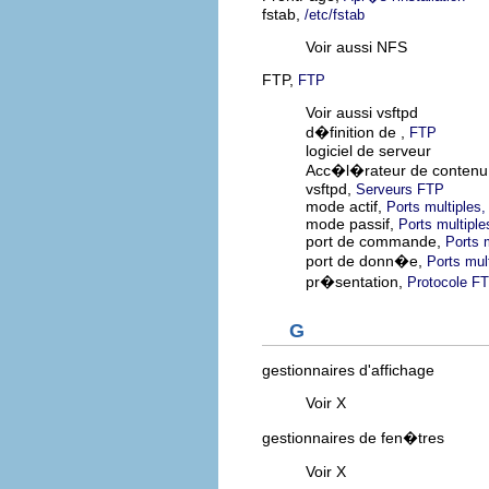
fstab,
/etc/fstab
Voir aussi NFS
FTP,
FTP
Voir aussi vsftpd
d�finition de ,
FTP
logiciel de serveur
Acc�l�rateur de contenu
vsftpd,
Serveurs FTP
mode actif,
Ports multiples
mode passif,
Ports multipl
port de commande,
Ports 
port de donn�e,
Ports mul
pr�sentation,
Protocole FT
G
gestionnaires d'affichage
Voir X
gestionnaires de fen�tres
Voir X