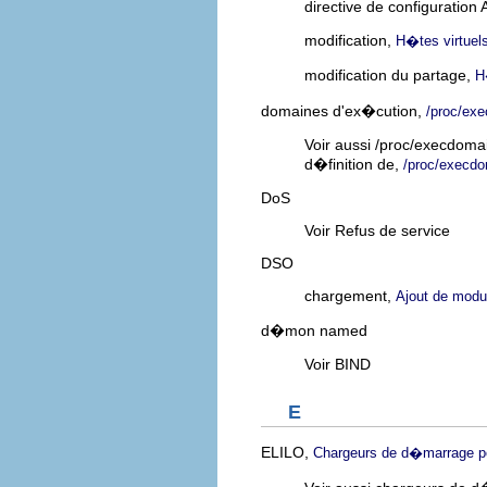
directive de configuration
modification,
H�tes virtuel
modification du partage,
H
domaines d'ex�cution,
/proc/ex
Voir aussi /proc/execdoma
d�finition de,
/proc/execd
DoS
Voir Refus de service
DSO
chargement,
Ajout de modu
d�mon named
Voir BIND
E
ELILO,
Chargeurs de d�marrage pou