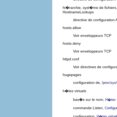
hi�rarchie, syst�me de fichiers
HostnameLookups
directive de configuration
hosts.allow
Voir enveloppeurs TCP
hosts.deny
Voir enveloppeurs TCP
httpd.conf
Voir directives de configu
hugepages
configuration de,
/proc/sys
h�tes virtuels
bas�s sur le nom,
H�tes v
commande Listen,
Configur
configuration,
H�tes virtue