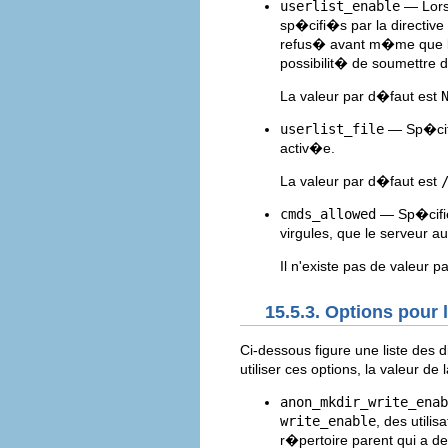
userlist_enable
— Lorsq
sp�cifi�s par la directive
refus� avant m�me que le c
possibilit� de soumettre 
La valeur par d�faut est
userlist_file
— Sp�cifi
activ�e.
La valeur par d�faut est
cmds_allowed
— Sp�cifie
virgules, que le serveur 
Il n'existe pas de valeur p
15.5.3. Options pour 
Ci-dessous figure une liste des 
utiliser ces options, la valeur de 
anon_mkdir_write_enab
write_enable
, des util
r�pertoire parent qui a d