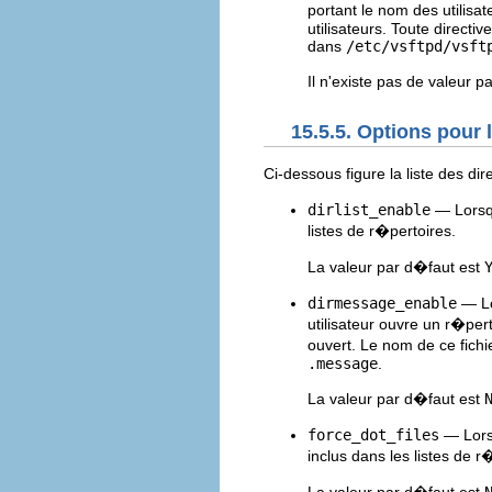
portant le nom des utilis
utilisateurs. Toute directiv
dans
/etc/vsftpd/vsft
Il n'existe pas de valeur p
15.5.5. Options pour 
Ci-dessous figure la liste des di
dirlist_enable
— Lorsqu
listes de r�pertoires.
La valeur par d�faut est
dirmessage_enable
— Lo
utilisateur ouvre un r�per
ouvert. Le nom de ce fichi
.message
.
La valeur par d�faut est
force_dot_files
— Lorsq
inclus dans les listes de r
La valeur par d�faut est