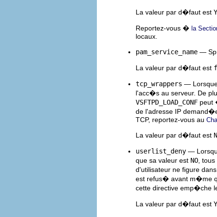
La valeur par d�faut est
Reportez-vous �
la Sectio
locaux.
pam_service_name
— Sp�
La valeur par d�faut est
tcp_wrappers
— Lorsque 
l'acc�s au serveur. De plu
VSFTPD_LOAD_CONF
peut �
de l'adresse IP demand�e 
TCP, reportez-vous au
Cha
La valeur par d�faut est
userlist_deny
— Lorsque
que sa valeur est
NO
, tous
d'utilisateur ne figure dans
est refus� avant m�me que
cette directive emp�che l
La valeur par d�faut est