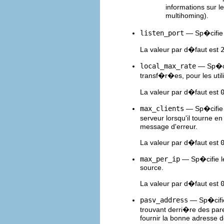
informations sur 
multihoming).
listen_port
— Sp�cifie l
La valeur par d�faut est
local_max_rate
— Sp�cif
transf�r�es, pour les uti
La valeur par d�faut est
max_clients
— Sp�cifie 
serveur lorsqu'il tourne 
message d'erreur.
La valeur par d�faut est
max_per_ip
— Sp�cifie le
source.
La valeur par d�faut est
pasv_address
— Sp�cifie 
trouvant derri�re des par
fournir la bonne adresse 