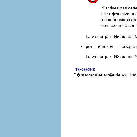
N'activez pas cett
elle d�sactive un
les connexions en
connexion de cont
La valeur par d�faut est
port_enable
— Lorsque ce
La valeur par d�faut est
Pr�c�dent
D�marrage et arr�t de
vsftpd