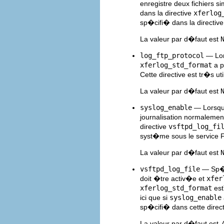
enregistre deux fichiers 
dans la directive
xferlog
sp�cifi� dans la directiv
La valeur par d�faut est
log_ftp_protocol
— Lor
xferlog_std_format
a p
Cette directive est tr�s u
La valeur par d�faut est
syslog_enable
— Lorsque
journalisation normalement
directive
vsftpd_log_fi
syst�me sous le service 
La valeur par d�faut est
vsftpd_log_file
— Sp�ci
doit �tre activ�e et
xfer
xferlog_std_format
est
ici que si
syslog_enable
sp�cifi� dans cette direct
La valeur par d�faut est