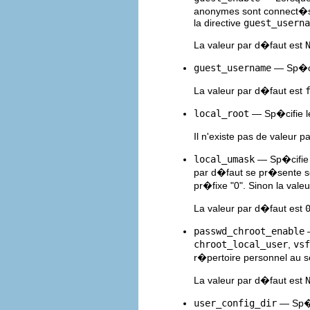
anonymes sont connect�s en
la directive
guest_userna
La valeur par d�faut est
guest_username
— Sp�cifi
La valeur par d�faut est
local_root
— Sp�cifie l
Il n'existe pas de valeur p
local_umask
— Sp�cifie 
par d�faut se pr�sente so
pr�fixe "0". Sinon la val
La valeur par d�faut est
passwd_chroot_enable
—
chroot_local_user
,
vsf
r�pertoire personnel au 
La valeur par d�faut est
user_config_dir
— Sp�ci