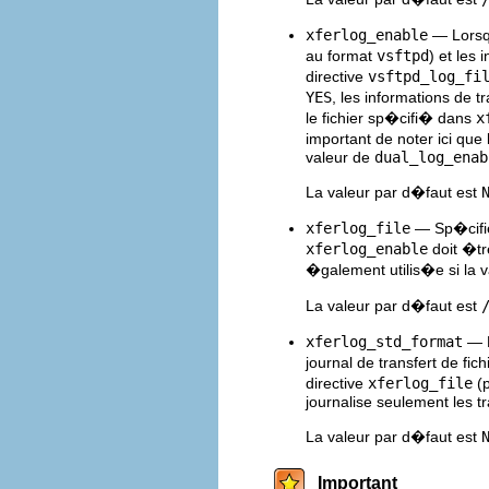
xferlog_enable
— Lorsq
au format
vsftpd
) et les 
directive
vsftpd_log_fi
YES
, les informations de t
le fichier sp�cifi� dans
x
important de noter ici que 
valeur de
dual_log_enab
La valeur par d�faut est
xferlog_file
— Sp�cifie 
xferlog_enable
doit �tr
�galement utilis�e si la 
La valeur par d�faut est
xferlog_std_format
— L
journal de transfert de fi
directive
xferlog_file
(
journalise seulement les tr
La valeur par d�faut est
Important