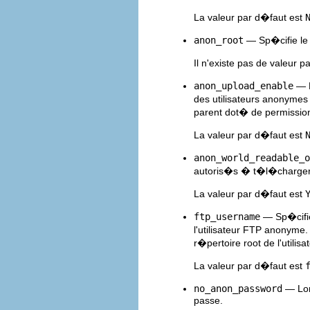
La valeur par d�faut est
anon_root
— Sp�cifie le
Il n'existe pas de valeur p
anon_upload_enable
— L
des utilisateurs anonymes
parent dot� de permission
La valeur par d�faut est
anon_world_readable_o
autoris�s � t�l�charger de
La valeur par d�faut est
ftp_username
— Sp�cifie
l'utilisateur FTP anonyme
r�pertoire root de l'utili
La valeur par d�faut est
no_anon_password
— Lors
passe.