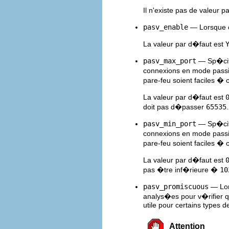
Il n'existe pas de valeur p
pasv_enable
— Lorsque ce
La valeur par d�faut est
pasv_max_port
— Sp�cifi
connexions en mode passif.
pare-feu soient faciles � 
La valeur par d�faut est
doit pas d�passer
65535
.
pasv_min_port
— Sp�cifi
connexions en mode passif.
pare-feu soient faciles � 
La valeur par d�faut est
pas �tre inf�rieure �
10
pasv_promiscuous
— Lor
analys�es pour v�rifier 
utile pour certains types de
Attention