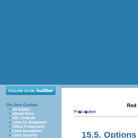
On-line Guides
Red 
All Guides
Pr�c�dent
eBook Store
iOS / Android
Linux for Beginners
Office Productivity
Linux Installation
15.5. Options
Linux Security