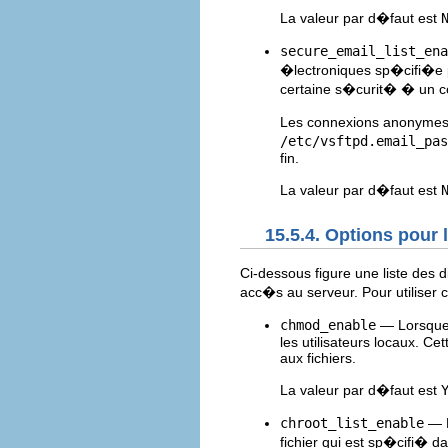
La valeur par d�faut est
secure_email_list_ena
�lectroniques sp�cifi�e p
certaine s�curit� � un con
Les connexions anonymes 
/etc/vsftpd.email_pas
fin.
La valeur par d�faut est
15.5.4. Options pour l
Ci-dessous figure une liste des d
acc�s au serveur. Pour utiliser c
chmod_enable
— Lorsque 
les utilisateurs locaux. C
aux fichiers.
La valeur par d�faut est
chroot_list_enable
— L
fichier qui est sp�cifi� da