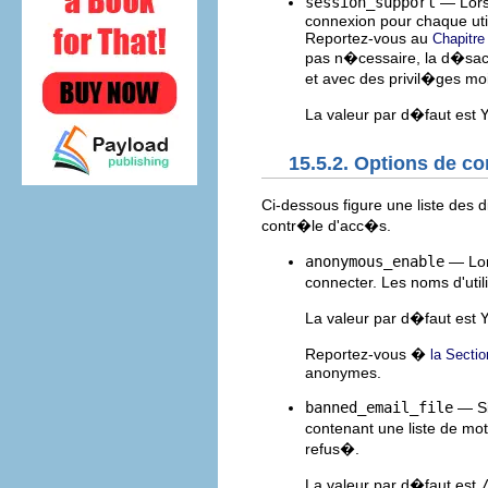
session_support
— Lorsq
connexion pour chaque util
Reportez-vous au
Chapitre
pas n�cessaire, la d�sact
et avec des privil�ges mo
La valeur par d�faut est
15.5.2. Options de c
Ci-dessous figure une liste des
contr�le d'acc�s.
anonymous_enable
— Lors
connecter. Les noms d'uti
La valeur par d�faut est
Reportez-vous �
la Sectio
anonymes.
banned_email_file
— Si
contenant une liste de mo
refus�.
La valeur par d�faut est