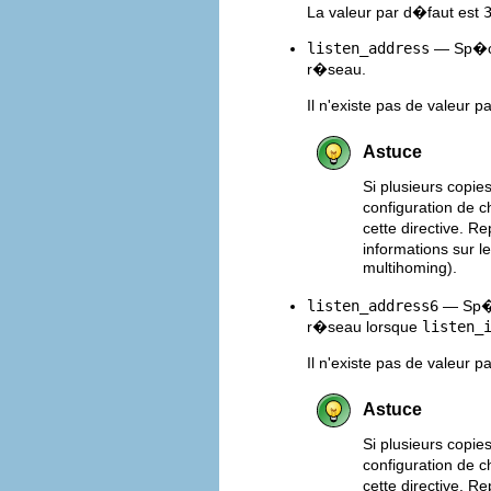
La valeur par d�faut est
listen_address
— Sp�cif
r�seau.
Il n'existe pas de valeur p
Astuce
Si plusieurs copie
configuration de
cette directive. 
informations sur 
multihoming).
listen_address6
— Sp�ci
r�seau lorsque
listen_
Il n'existe pas de valeur p
Astuce
Si plusieurs copie
configuration de
cette directive. 