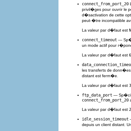
connect_from_port_20
L
privil�ges pour ouvrir le 
d�sactivation de cette o
peut-�tre incompatible ave
La valeur par d�faut est
connect_timeout
— Sp�c
un mode actif pour r�po
La valeur par d�faut est
data_connection_timeo
les transferts de donn�es
distant est ferm�e.
La valeur par d�faut est
ftp_data_port
— Sp�cifi
connect_from_port_20
a
La valeur par d�faut est
idle_session_timeout
—
depuis un client distant. 