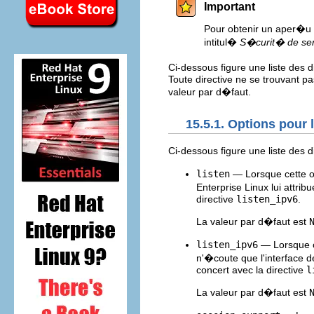
Important
Pour obtenir un aper�u
intitul�
S�curit� de se
Ci-dessous figure une liste des 
Toute directive ne se trouvant pa
valeur par d�faut.
15.5.1. Options pour
Ci-dessous figure une liste de
listen
— Lorsque cette o
Enterprise Linux lui attrib
directive
listen_ipv6
.
La valeur par d�faut est
listen_ipv6
— Lorsque c
n'�coute que l'interface d
concert avec la directive
l
La valeur par d�faut est