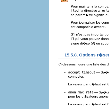
Pour maintenir la compat
ftpd
, la directive
xferl
ce param�tre signifie q
Pour journaliser les con
est compatible avec
wu-
S'il n'est pas important 
ftpd
, vous pouvez don
signe di�se (
#
) ou supp
15.5.8. Options r�se
Ci-dessous figure une liste des 
accept_timeout
— Sp�cif
connecter.
La valeur par d�faut est
anon_max_rate
— Sp�cifi
pour les utilisateurs anon
La valeur par d�faut est