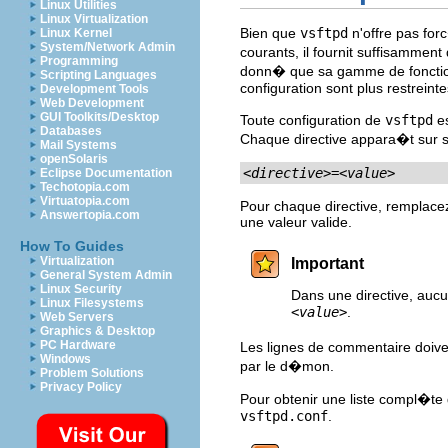
Linux Utilities
Linux Virtualization
Bien que
vsftpd
n'offre pas fo
Linux Kernel
System/Network Admin
courants, il fournit suffisammen
Programming
donn� que sa gamme de fonction
Scripting Languages
configuration sont plus restreinte
Development Tools
Web Development
GUI Toolkits/Desktop
Toute configuration de
vsftpd
es
Databases
Chaque directive appara�t sur sa 
Mail Systems
openSolaris
<directive>
=
<value>
Eclipse Documentation
Techotopia.com
Virtuatopia.com
Pour chaque directive, remplace
Answertopia.com
une valeur valide.
How To Guides
Virtualization
Important
General System Admin
Linux Security
Dans une directive, aucu
Linux Filesystems
<value>
.
Web Servers
Graphics & Desktop
PC Hardware
Les lignes de commentaire doi
Windows
par le d�mon.
Problem Solutions
Privacy Policy
Pour obtenir une liste compl�te 
vsftpd.conf
.