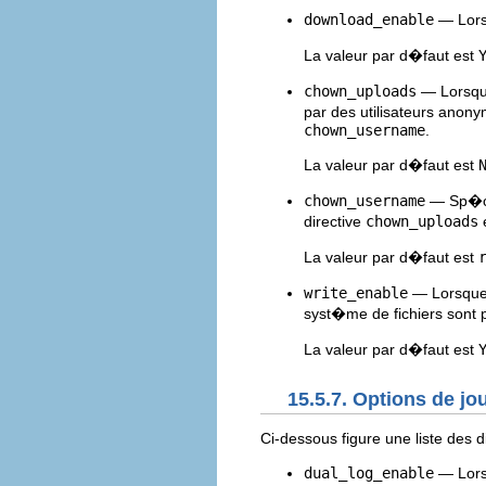
download_enable
— Lorsq
La valeur par d�faut est
chown_uploads
— Lorsque
par des utilisateurs anony
chown_username
.
La valeur par d�faut est
chown_username
— Sp�cif
directive
chown_uploads
e
La valeur par d�faut est
write_enable
— Lorsque 
syst�me de fichiers sont 
La valeur par d�faut est
15.5.7. Options de jo
Ci-dessous figure une liste des 
dual_log_enable
— Lorsq