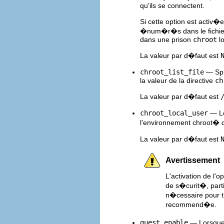
qu'ils se connectent.
Si cette option est activ�
�num�r�s dans le fichier 
dans une prison
chroot
lo
La valeur par d�faut est
chroot_list_file
— Sp�c
la valeur de la directive
ch
La valeur par d�faut est
chroot_local_user
— Lo
l'environnement chroot� d
La valeur par d�faut est
Avertissement
L'activation de l'o
de s�curit�, parti
n�cessaire pour t
recommend�e.
guest_enable
— Lorsque c