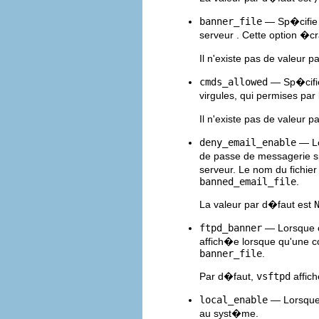
banner_file
— Sp�cifie l
serveur . Cette option �cr
Il n'existe pas de valeur p
cmds_allowed
— Sp�cifie
virgules, qui permises pa
Il n'existe pas de valeur p
deny_email_enable
— Lo
de passe de messagerie 
serveur. Le nom du fichier
banned_email_file
.
La valeur par d�faut est
ftpd_banner
— Lorsque ce
affich�e lorsque qu'une co
banner_file
.
Par d�faut,
vsftpd
affic
local_enable
— Lorsque c
au syst�me.