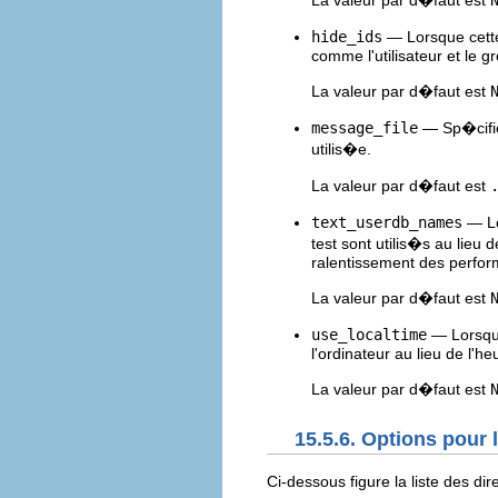
hide_ids
— Lorsque cette 
comme l'utilisateur et le g
La valeur par d�faut est
message_file
— Sp�cifie
utilis�e.
La valeur par d�faut est
text_userdb_names
— Lo
test sont utilis�s au lieu
ralentissement des perfor
La valeur par d�faut est
use_localtime
— Lorsque
l'ordinateur au lieu de l'h
La valeur par d�faut est
15.5.6. Options pour l
Ci-dessous figure la liste des di