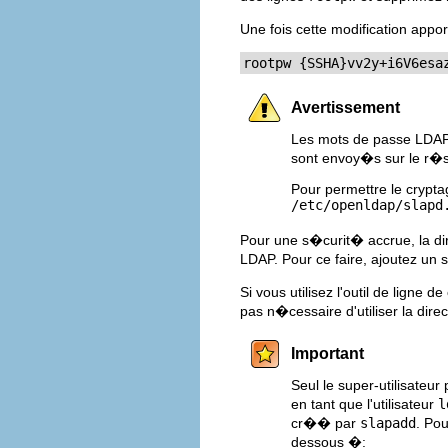
Une fois cette modification appo
rootpw {SSHA}vv2y+i6V6esa
Avertissement
Les mots de passe LDAP,
sont envoy�s sur le r
Pour permettre le crypt
/etc/openldap/slapd
Pour une s�curit� accrue, la di
LDAP. Pour ce faire, ajoutez un s
Si vous utilisez l'outil de ligne
pas n�cessaire d'utiliser la dire
Important
Seul le super-utilisateur 
en tant que l'utilisateur
l
cr�� par
slapadd
. Po
dessous �: