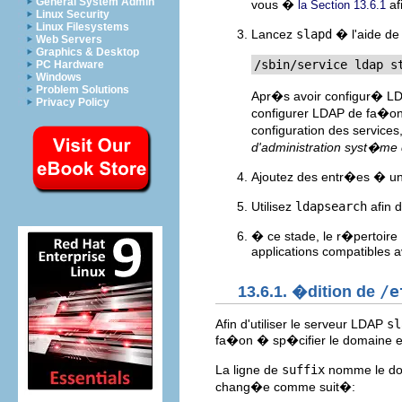
General System Admin
vous �
af
la Section 13.6.1
Linux Security
Linux Filesystems
Lancez
slapd
� l'aide d
Web Servers
Graphics & Desktop
/sbin/service ldap s
PC Hardware
Windows
Problem Solutions
Apr�s avoir configur� LDA
Privacy Policy
configurer LDAP de fa�on
configuration des services,
d'administration syst�me 
Ajoutez des entr�es � un
Utilisez
ldapsearch
afin d
� ce stade, le r�pertoire
applications compatibles 
13.6.1. �dition de
/e
Afin d'utiliser le serveur LDAP
sl
fa�on � sp�cifier le domaine et
La ligne de
suffix
nomme le doma
chang�e comme suit�: