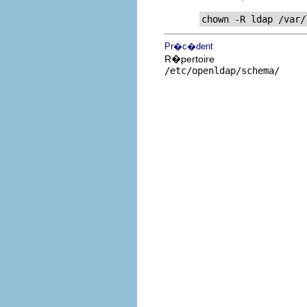
chown -R ldap /var/
Pr�c�dent
R�pertoire
/etc/openldap/schema/