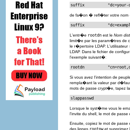
suffix          "dc=your-
de fa�on � refl�ter votre nom
suffix          "dc=examp
L'entr�e
rootdn
est le
Nom dist
limit�e par les param�tres de c
le r�pertoire LDAP. L'utilisateur
LDAP. Dans le fichier de configur
l'exemple suivant�:
rootdn          "cn=root,
Si vous avez l'intention de peup
rempla�ant la valeur par d�fa
mots de passe crypt�e, tapez 
slappasswd
Lorsque le syst�me vous le ema
l'invite du shell, le mot de pas
Ensuite, copiez le mot de pass
des lignes
rootpw
et supprimez 