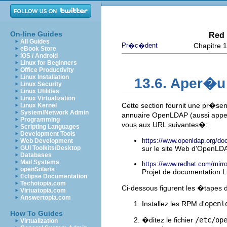
On-line Guides
Red 
All Guides
Pr�c�dent
Chapitre 1
eBook Store
iOS / Android
Linux for Beginners
Office Productivity
Linux Installation
13.6. Aper�u
Linux Security
Linux Utilities
Linux Virtualization
Cette section fournit une pr�sen
Linux Kernel
System/Network Admin
annuaire OpenLDAP (aussi appel�
Programming
vous aux URL suivantes�:
Scripting Languages
Development Tools
https://www.openldap.org/doc
Web Development
GUI Toolkits/Desktop
sur le site Web d'OpenLD
Databases
Mail Systems
https://www.redhat.com/m
openSolaris
Projet de documentation Li
Eclipse Documentation
Techotopia.com
Ci-dessous figurent les �tapes
Virtuatopia.com
Answertopia.com
Installez les RPM d'
openl
How To Guides
�ditez le fichier
/etc/op
Virtualization