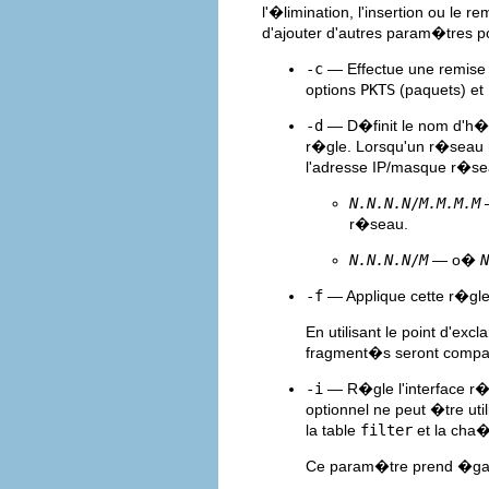
l'�limination, l'insertion ou le
d'ajouter d'autres param�tres po
-c
— Effectue une remise
options
PKTS
(paquets) et
-d
— D�finit le nom d'h�t
r�gle. Lorsqu'un r�seau r
l'adresse IP/masque r�s
N.N.N.N
/
M.M.M.M
r�seau.
N.N.N.N
/
M
— o�
N
-f
— Applique cette r�gl
En utilisant le point d'ex
fragment�s seront compa
-i
— R�gle l'interface r�
optionnel ne peut �tre u
la table
filter
et la cha�
Ce param�tre prend �gale