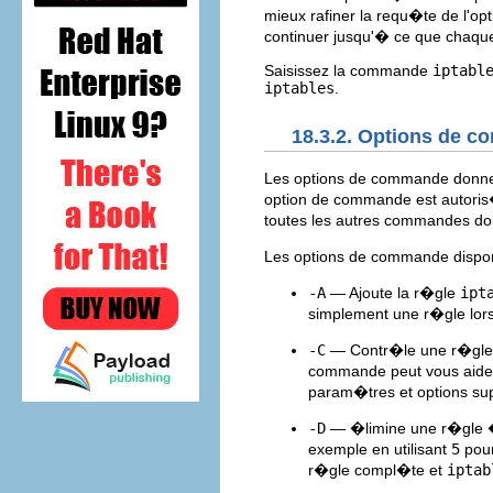
mieux rafiner la requ�te de l'o
continuer jusqu'� ce que chaque
Saisissez la commande
iptabl
iptables
.
18.3.2. Options de 
Les options de commande don
option de commande est autor
toutes les autres commandes do
Les options de commande dispo
-A
— Ajoute la r�gle
ipt
simplement une r�gle lors
-C
— Contr�le une r�gle d
commande peut vous aide
param�tres et options su
-D
— �limine une r�gle 
exemple en utilisant
5
pour
r�gle compl�te et
iptab