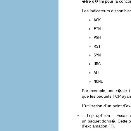
�tre d�fini pour la conco
Les indicateurs disponible
ACK
FIN
PSH
RST
SYN
URG
ALL
NONE
Par exemple, une r�gle
i
que les paquets TCP ayant 
L'utilisation d'un point d'e
--tcp-option
— Essaie d
un paquet donn�. Cette op
d'exclamation (
!
).