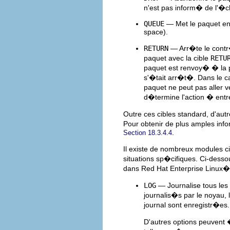
n'est pas inform� de l'�c
QUEUE
— Met le paquet en a
space).
RETURN
— Arr�te le contr�
paquet avec la cible
RETU
paquet est renvoy� � la 
s'�tait arr�t�. Dans le 
paquet ne peut pas aller 
d�termine l'action � entr
Outre ces cibles standard, d'au
Pour obtenir de plus amples inf
.
Section 18.3.4.4
Il existe de nombreux modules c
situations sp�cifiques. Ci-desso
dans Red Hat Enterprise Linux�
LOG
— Journalise tous les
journalis�s par le noyau, l
journal sont enregistr�es.
D'autres options peuvent 