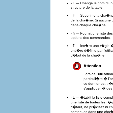
-E
— Change le nom d'une 
structure de la table.
-F
— Supprime la cha�ne 
de la cha�ne. Si aucune
dans chaque cha�ne.
-h
— Fournit une liste de
options des commandes.
-I
— Ins�re une r�gle � l
enti�re d�finie par l'util
d�but de la cha�ne.
Attention
Lors de l'utilisatio
particuli�re � l'
ce dernier est tr
s'appliquer � des
-L
— �tablit la liste co
une liste de toutes les r
d�faut, ne pr�cisez ni cha
contenues dans une cha�n