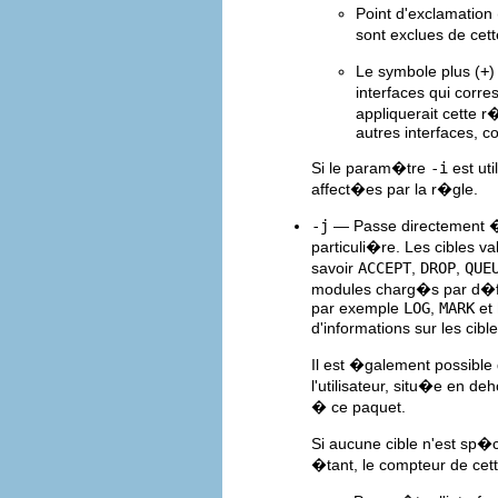
Point d'exclamation 
sont exclues de cet
Le symbole plus (
+
)
interfaces qui cor
appliquerait cette r
autres interfaces,
Si le param�tre
-i
est uti
affect�es par la r�gle.
-j
— Passe directement �
particuli�re. Les cibles v
savoir
ACCEPT
,
DROP
,
QUE
modules charg�s par d�f
par exemple
LOG
,
MARK
et
d'informations sur les cibl
Il est �galement possible
l'utilisateur, situ�e en d
� ce paquet.
Si aucune cible n'est sp�c
�tant, le compteur de ce