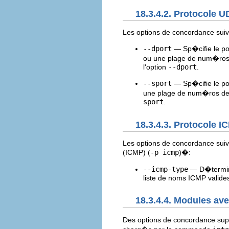
18.3.4.2. Protocole 
Les options de concordance suiv
--dport
— Sp�cifie le por
ou une plage de num�ros 
l'option
--dport
.
--sport
— Sp�cifie le por
une plage de num�ros de 
sport
.
18.3.4.3. Protocole I
Les options de concordance suiva
(ICMP) (
-p icmp
)�:
--icmp-type
— D�termine
liste de noms ICMP valide
18.3.4.4. Modules a
Des options de concordance sup