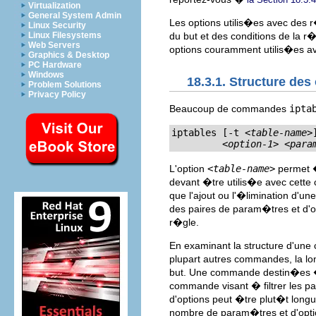
Virtualization
General System Admin
Les options utilis�es avec des 
Linux Security
Linux Filesystems
du but et des conditions de la r�
Web Servers
options couramment utilis�es 
Graphics & Desktop
PC Hardware
Windows
18.3.1. Structure des 
Problem Solutions
Privacy Policy
Beaucoup de commandes
ipta
iptables [-t 
<table-name>
<option-1>
<para
L'option
<table-name>
permet � 
devant �tre utilis�e avec cett
que l'ajout ou l'�limination d'u
des paires de param�tres et d'o
r�gle.
En examinant la structure d'u
plupart autres commandes, la l
but. Une commande destin�es �
commande visant � filtrer les p
d'options peut �tre plut�t lon
nombre de param�tres et d'opti