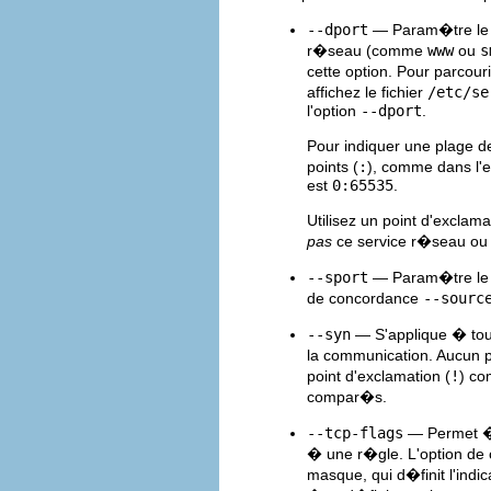
--dport
— Param�tre le po
r�seau (comme
www
ou
s
cette option. Pour parcour
affichez le fichier
/etc/se
l'option
--dport
.
Pour indiquer une plage d
points (
:
), comme dans l'
est
0:65535
.
Utilisez un point d'exclama
pas
ce service r�seau ou 
--sport
— Param�tre le p
de concordance
--sourc
--syn
— S'applique � to
la communication. Aucun 
point d'exclamation (
!
) co
compar�s.
--tcp-flags
— Permet � 
� une r�gle. L'option de
masque, qui d�finit l'indi