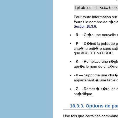
iptables -L 
<chain-n
Pour toute information su
fournit le nombre de r�gl
.
Section 18.3.6
-N
— Cr�e une nouvelle ch
-P
— D�finit la politique
cha�ne enti�re sans satisf
que ACCEPT ou DROP.
-R
— Remplace une r�gle 
apr�s le nom de cha�ne.
-X
— Supprime une cha�ne
appartenant � une table q
-Z
— Remet � z�ro les com
sp�cifique.
18.3.3. Options de p
Une fois que certaines comman