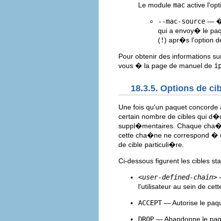
Le module
mac
active l'op
--mac-source
— �t
qui a envoy� le paq
(
!
) apr�s l'option
Pour obtenir des informations su
vous � la page de manuel de
i
18.3.5. Options de ci
Une fois qu'un paquet concorde 
certain nombre de cibles qui d�ci
suppl�mentaires. Chaque cha�ne
cette cha�ne ne correspond � u
de cible particuli�re.
Ci-dessous figurent les cibles s
<user-defined-chain>
l'utilisateur au sein de ce
ACCEPT
— Autorise le paqu
DROP
— Abandonne le paq