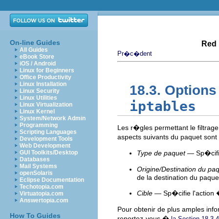
On-line Guides
Red 
All Guides
Pr�c�dent
eBook Store
iOS / Android
Linux for Beginners
Office Productivity
Linux Installation
18.3. Option
Linux Security
Linux Utilities
iptables
Linux Virtualization
Linux Kernel
System/Network Admin
Programming
Les r�gles permettant le filtr
Scripting Languages
aspects suivants du paquet sont
Development Tools
Web Development
GUI Toolkits/Desktop
Type de paquet
— Sp�cifie
Databases
Mail Systems
Origine/Destination du pa
openSolaris
de la destination du paque
Eclipse Documentation
Techotopia.com
Cible
— Sp�cifie l'action 
Virtuatopia.com
Answertopia.com
Pour obtenir de plus amples info
How To Guides
reportez-vous �
la Section 18.3.4