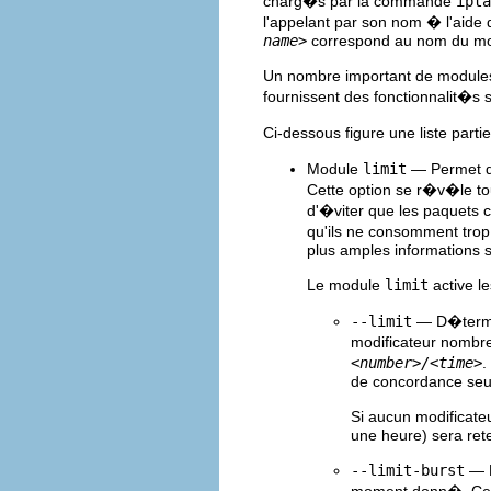
charg�s par la commande
ipta
l'appelant par son nom � l'aide 
name>
correspond au nom du mo
Un nombre important de modules
fournissent des fonctionnalit�s
Ci-dessous figure une liste part
Module
limit
— Permet d
Cette option se r�v�le tout
d'�viter que les paquets 
qu'ils ne consomment tro
plus amples informations s
Le module
limit
active l
--limit
— D�termi
modificateur nombr
<number>/<time>
.
de concordance seul
Si aucun modificat
une heure) sera ret
--limit-burst
— D