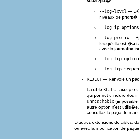
telles que�:
--log-level
— D�t
niveaux de priorit�
--log-ip-options
--log-prefix
— Aj
lorsqu'elle est �crit
avec la journalisati
--log-tcp-option
--log-tcp-sequen
REJECT
— Renvoie un paqu
La cible
REJECT
accepte u
qui permet d'inclure des 
unreachable
(impossible 
autre option n'est utilis�
consultez la page de manu
D'autres extensions de cibles, d
ou avec la modification de paque