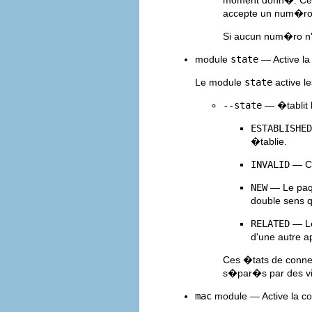
moment donn�. Cette
accepte un num�ro p
Si aucun num�ro n'
module
state
— Active la
Le module
state
active l
--state
— �tablit 
ESTABLISHED
�tablie.
INVALID
— Ce
NEW
— Le paqu
double sens 
RELATED
— Le
d'une autre 
Ces �tats de connex
s�par�s par des v
mac
module — Active la c