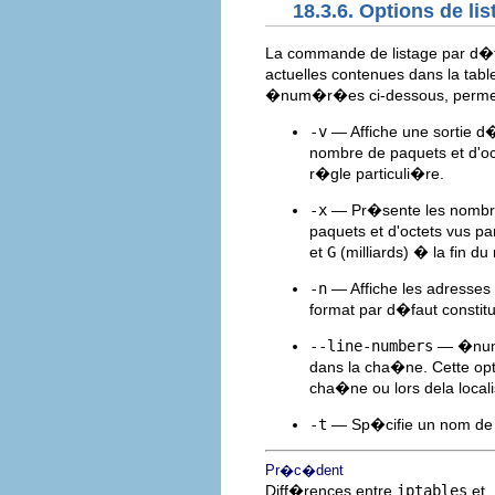
18.3.6. Options de lis
La commande de listage par d�
actuelles contenues dans la table
�num�r�es ci-dessous, permett
-v
— Affiche une sortie d�
nombre de paquets et d'oc
r�gle particuli�re.
-x
— Pr�sente les nombre
paquets et d'octets vus 
et
G
(milliards) � la fin d
-n
— Affiche les adresses 
format par d�faut consti
--line-numbers
— �num�
dans la cha�ne. Cette opt
cha�ne ou lors dela loca
-t
— Sp�cifie un nom de 
Pr�c�dent
Diff�rences entre
iptables
et