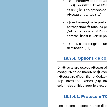
-o
— Param�tre l'interfac
cha�nes OUTPUT et FOR
et
mangle
. Les options d
r�seau entrantes (
-i
).
-p
— Param�tre le protoco
corresponde � tous les prot
/etc/protocols
. Si l'op
comme �tant la valeur pa
-s
— D�finit l'origine d'u
destination (
-d
).
18.3.4. Options de c
Diff�rents protocoles r�seau of
configur�es de mani�re � compa
n�cessaire d'identifier pr�alab
tcp
<protocol-name>
(o�
<p
soient disponibles pour le proto
18.3.4.1. Protocole T
Les options de concordance disp