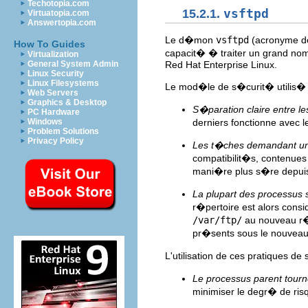
Techotopia.com
15.2.1.
vsftpd
Virtuatopia.com
Answertopia.com
Le d�mon
vsftpd
(acronyme de
How To Guides
capacit� � traiter un grand nom
Virtualization
Red Hat Enterprise Linux.
General System Admin
Linux Security
Linux Filesystems
Le mod�le de s�curit� utilis�
Web Servers
Graphics & Desktop
S�paration claire entre l
PC Hardware
derniers fonctionne avec
Windows
Problem Solutions
Privacy Policy
Les t�ches demandant un
compatibilit�s, contenues
mani�re plus s�re depuis
La plupart des processus
r�pertoire est alors co
/var/ftp/
au nouveau r�
pr�sents sous le nouveau 
L'utilisation de ces pratiques 
Le processus parent tourn
minimiser le degr� de risq