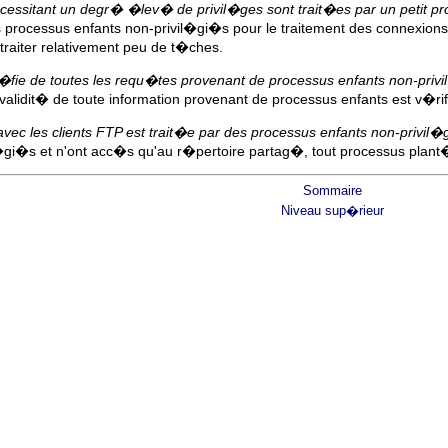
essitant un degr� �lev� de privil�ges sont trait�es par un petit pr
 processus enfants non-privil�gi�s pour le traitement des connexions 
 traiter relativement peu de t�ches.
�fie de toutes les requ�tes provenant de processus enfants non-priv
 validit� de toute information provenant de processus enfants est v�
n avec les clients FTP est trait�e par des processus enfants non-privi
l�gi�s et n'ont acc�s qu'au r�pertoire partag�, tout processus plan
Sommaire
Niveau sup�rieur