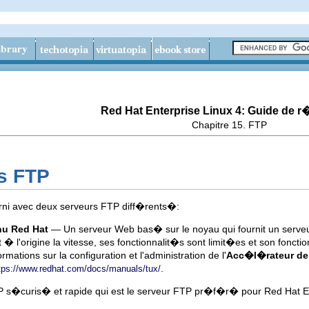
Red Hat Enterprise Linux 4: Guide de 
Chapitre 15. FTP
rs FTP
urni avec deux serveurs FTP diff�rents�:
nu Red Hat
— Un serveur Web bas� sur le noyau qui fournit un serve
st � l'origine la vitesse, ses fonctionnalit�s sont limit�es et son fo
rmations sur la configuration et l'administration de l'
Acc�l�rateur de
.
tps://www.redhat.com/docs/manuals/tux/
curis� et rapide qui est le serveur FTP pr�f�r� pour Red Hat Enter