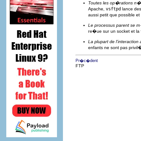
Toutes les op�rations n�c
Apache,
vsftpd
lance des
aussi petit que possible et
Le processus parent se m
re�ue sur un socket et la
La plupart de l'interactio
enfants ne sont pas privi
Pr�c�dent
FTP