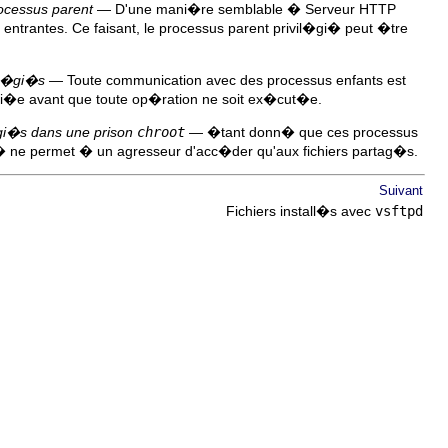
ocessus parent
— D'une mani�re semblable � Serveur HTTP
entrantes. Ce faisant, le processus parent privil�gi� peut �tre
il�gi�s
— Toute communication avec des processus enfants est
rifi�e avant que toute op�ration ne soit ex�cut�e.
l�gi�s dans une prison
chroot
— �tant donn� que ces processus
t� ne permet � un agresseur d'acc�der qu'aux fichiers partag�s.
Suivant
Fichiers install�s avec
vsftpd