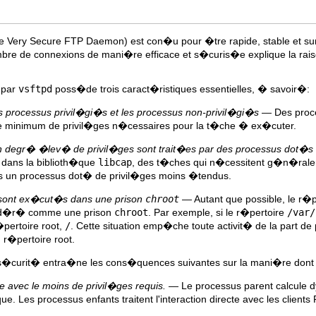
 Very Secure FTP Daemon) est con�u pour �tre rapide, stable et surto
bre de connexions de mani�re efficace et s�curis�e explique la rais
 par
vsftpd
poss�de trois caract�ristiques essentielles, � savoir�:
es processus privil�gi�s et les processus non-privil�gi�s
— Des proces
 le minimum de privil�ges n�cessaires pour la t�che � ex�cuter.
 degr� �lev� de privil�ges sont trait�es par des processus dot�s
 dans la biblioth�que
libcap
, des t�ches qui n�cessitent g�n�rale
 un processus dot� de privil�ges moins �tendus.
 sont ex�cut�s dans une prison
chroot
— Autant que possible, le r�p
nsid�r� comme une prison
chroot
. Par exemple, si le r�pertoire
/var/
pertoire root,
/
. Cette situation emp�che toute activit� de la part de
r�pertoire root.
de s�curit� entra�ne les cons�quences suivantes sur la mani�re don
e avec le moins de privil�ges requis.
— Le processus parent calcule d
ue. Les processus enfants traitent l'interaction directe avec les client