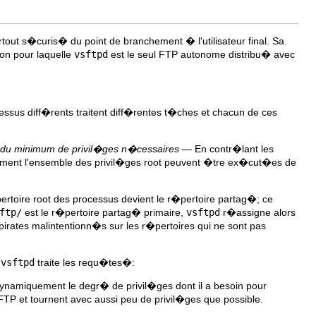
ut s�curis� du point de branchement � l'utilisateur final. Sa
on pour laquelle
vsftpd
est le seul FTP autonome distribu� avec
sus diff�rents traitent diff�rentes t�ches et chacun de ces
 du minimum de privil�ges n�cessaires
— En contr�lant les
ment l'ensemble des privil�ges root peuvent �tre ex�cut�es de
ertoire root des processus devient le r�pertoire partag�; ce
ftp/
est le r�pertoire partag� primaire,
vsftpd
r�assigne alors
 pirates malintentionn�s sur les r�pertoires qui ne sont pas
t
vsftpd
traite les requ�tes�:
ynamiquement le degr� de privil�ges dont il a besoin pour
s FTP et tournent avec aussi peu de privil�ges que possible.