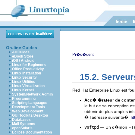
On-line Guides
All Guides
Pr�c�dent
eBook Store
iOS / Android
Linux for Beginners
Office Productivity
Linux Installation
15.2. Serveu
Linux Security
Linux Utilities
Linux Virtualization
Red Hat Enterprise Linux est fo
Linux Kernel
System/Network Admin
Programming
Acc�l�rateur de conte
Scripting Languages
le but de sa conception e
Development Tools
Web Development
obtenir de plus amples info
GUI Toolkits/Desktop
� l'adresse suivante�:
ht
Databases
Mail Systems
vsftpd
— Un d�mon FTP s�
openSolaris
Eclipse Documentation