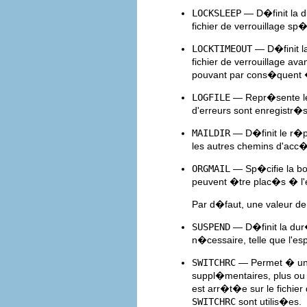
LOCKSLEEP
— D�finit la du
fichier de verrouillage sp
LOCKTIMEOUT
— D�finit la
fichier de verrouillage av
pouvant par cons�quent �
LOGFILE
— Repr�sente le f
d'erreurs sont enregistr�s
MAILDIR
— D�finit le r�pe
les autres chemins d'acc�s
ORGMAIL
— Sp�cifie la bo�
peuvent �tre plac�s � l'
Par d�faut, une valeur d
SUSPEND
— D�finit la dur
n�cessaire, telle que l'es
SWITCHRC
— Permet � un ut
suppl�mentaires, plus ou 
est arr�t�e sur le fichier 
SWITCHRC
sont utilis�es.