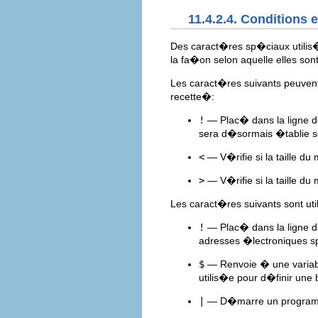
11.4.2.4. Conditions 
Des caract�res sp�ciaux utilis�s
la fa�on selon aquelle elles son
Les caract�res suivants peuven
recette�:
!
— Plac� dans la ligne de
sera d�sormais �tablie seu
<
— V�rifie si la taille d
>
— V�rifie si la taille d
Les caract�res suivants sont ut
!
— Plac� dans la ligne d
adresses �lectroniques s
$
— Renvoie � une variab
utilis�e pour d�finir une
|
— D�marre un programme 