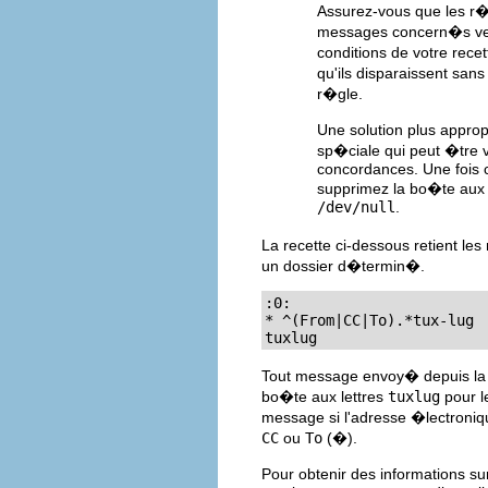
Assurez-vous que les r�
messages concern�s v
conditions de votre rece
qu'ils disparaissent sans
r�gle.
Une solution plus approp
sp�ciale qui peut �tre v
concordances. Une fois c
supprimez la bo�te aux l
/dev/null
.
La recette ci-dessous retient le
un dossier d�termin�.
:0:

* ^(From|CC|To).*tux-lug

tuxlug
Tout message envoy� depuis la l
bo�te aux lettres
tuxlug
pour l
message si l'adresse �lectroniqu
CC
ou
To
(�).
Pour obtenir des informations su