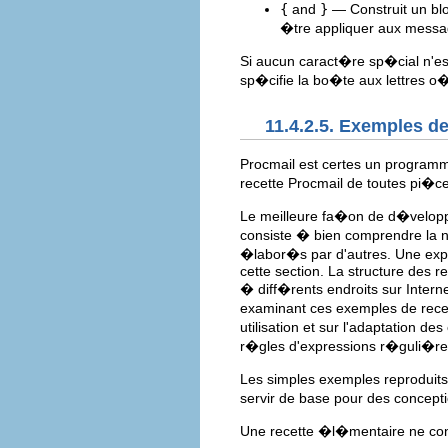
{
and
}
— Construit un blo
�tre appliquer aux message
Si aucun caract�re sp�cial n'est
sp�cifie la bo�te aux lettres 
11.4.2.5. Exemples de
Procmail est certes un programme
recette Procmail de toutes pi�ce
Le meilleure fa�on de d�veloppe
consiste � bien comprendre la 
�labor�s par d'autres. Une exp
cette section. La structure des 
� diff�rents endroits sur Inter
examinant ces exemples de recett
utilisation et sur l'adaptation 
r�gles d'expressions r�guli�re
Les simples exemples reproduits 
servir de base pour des concep
Une recette �l�mentaire ne con