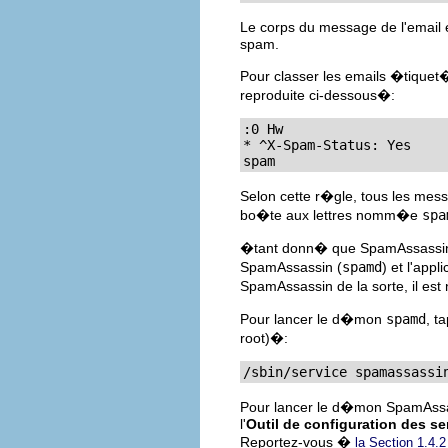
Le corps du message de l'email
spam.
Pour classer les emails �tiquet�s
reproduite ci-dessous�:
:0 Hw

* ^X-Spam-Status: Yes

spam
Selon cette r�gle, tous les me
bo�te aux lettres nomm�e
spa
�tant donn� que SpamAssassin es
SpamAssassin (
spamd
) et l'appli
SpamAssassin de la sorte, il est
Pour lancer le d�mon
spamd
, t
root)�:
/sbin/service spamassassi
Pour lancer le d�mon SpamAssass
l'
Outil de configuration des se
Reportez-vous �
la Section 1.4.2