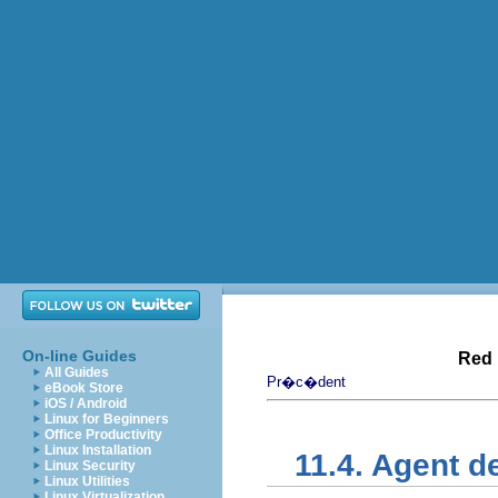
On-line Guides
Red 
All Guides
Pr�c�dent
eBook Store
iOS / Android
Linux for Beginners
Office Productivity
Linux Installation
11.4. Agent d
Linux Security
Linux Utilities
Linux Virtualization