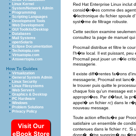
Linux Kernel
Red Hat Enterprise Linux inclut
System/Network Admin
consid�r�es comme des agents de
Programming
�lectronique du fichier spoule d'
Scripting Languages
Development Tools
syst�me de filtrage robuste.
Web Development
GUI Toolkits/Desktop
Cette section examine seulemen
Databases
consultez la page de manuel qui
Mail Systems
openSolaris
Eclipse Documentation
Procmail distribue et filtre le c
Techotopia.com
l'h�te local. Il est puissant, p
Virtuatopia.com
Procmail peut jouer un r�le critiq
Answertopia.com
messagerie.
How To Guides
Virtualization
Il existe diff�rentes fa�ons d'
General System Admin
messagerie, Procmail est lanc�.
Linux Security
le trouver puis quitte le proce
Linux Filesystems
Web Servers
chaque fois qu'un message est r
Graphics & Desktop
appropri�es. Par d�faut, la pr�
PC Hardware
appel� un fichier
rc
) dans le r�
Windows
Problem Solutions
nouveau message.
Privacy Policy
Toute action effectu�e par Pr
satisfaire un ensemble de condi
contenues dans le fichier
rc
. Si
donn�, �tre supprim� ou �tre 