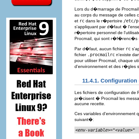
Lors du d�marrage de Procmail, 
au corps du message de celles co
et
rc
dans le r�pertoire
/etc/p
s'appliquant par d�faut � l'ens
r�pertoire personnel de l'utilisa
Procmail, qui sont r�f�renc�s d
Par d�faut, aucun fichier
rc
s'ap
fichier
.procmailrc
n'existe dan
pour utiliser Procmail, chaque uti
d'environnement et des r�gles 
11.4.1. Configuration
Les fichiers de configuration de
pr�cisent � Procmail les messag
aucune recette.
Ces variables d'environnement 
suivant�:
<env-variable>
="
<value>
"