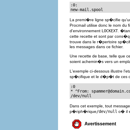
:0:

new-mail.spool
La premi�re ligne sp�cifie qu'un
Procmail utilise donc le nom du f
d'environnement
LOCKEXT
. �tan
cette recette et sont par cons�
trouve dans le r�pertoire sp�ci
les messages dans ce fichier.
Une recette de base, telle que ce
soient achemin�s vers un empl
L'exemple ci-dessous illustre l
sp�cifique et le d�p�t de ces de
:0

* ^From: 
spammer@domain.c
/dev/null
Dans cet exemple, tout messag
p�riph�rique
/dev/null
o� il 
Avertissement