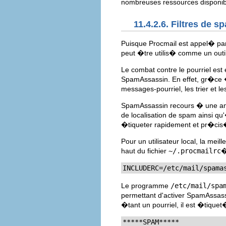
nombreuses ressources disponi
11.4.2.6. Filtres de s
Puisque Procmail est appel� par
peut �tre utilis� comme un outil
Le combat contre le pourriel est 
SpamAssassin. En effet, gr�ce �
messages-pourriel, les trier et le
SpamAssassin recours � une ana
de localisation de spam ainsi qu
�tiqueter rapidement et pr�cis
Pour un utilisateur local, la mei
haut du fichier
~/.procmailrc
�
INCLUDERC=/etc/mail/spama
Le programme
/etc/mail/spa
permettant d'activer SpamAssas
�tant un pourriel, il est �tique
*****SPAM*****