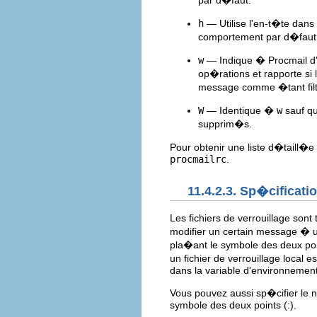
par d�faut.
h
— Utilise l'en-t�te dans
comportement par d�faut
w
— Indique � Procmail d'a
op�rations et rapporte s
message comme �tant fil
W
— Identique �
w
sauf qu
supprim�s.
Pour obtenir une liste d�taill�
procmailrc
.
11.4.2.3. Sp�cificatio
Les fichiers de verrouillage son
modifier un certain message � un
pla�ant le symbole des deux poi
un fichier de verrouillage local 
dans la variable d'environnemen
Vous pouvez aussi sp�cifier le no
symbole des deux points (:).