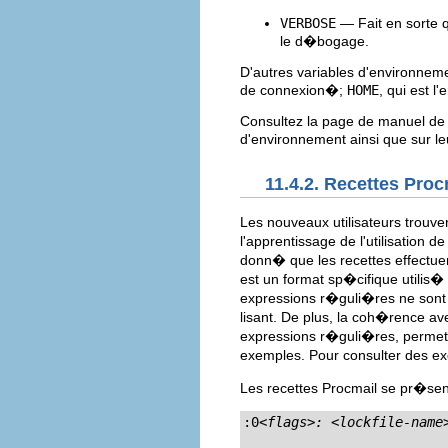
VERBOSE
— Fait en sorte q
le d�bogage.
D'autres variables d'environnem
de connexion�;
HOME
, qui est 
Consultez la page de manuel d
d'environnement ainsi que sur le
11.4.2. Recettes Proc
Les nouveaux utilisateurs trouve
l'apprentissage de l'utilisation
donn� que les recettes effectue
est un format sp�cifique utilis�
expressions r�guli�res ne sont p
lisant. De plus, la coh�rence av
expressions r�guli�res, permet
exemples. Pour consulter des e
Les recettes Procmail se pr�sen
:0
<flags>: <lockfile-name