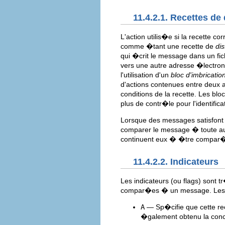
11.4.2.1. Recettes de 
L'action utilis�e si la recett
comme �tant une recette de
dis
qui �crit le message dans un f
vers une autre adresse �lectroni
l'utilisation d'un
bloc d'imbricatio
d'actions contenues entre deux 
conditions de la recette. Les bl
plus de contr�le pour l'identific
Lorsque des messages satisfont u
comparer le message � toute autr
continuent eux � �tre compar�s
11.4.2.2. Indicateurs
Les indicateurs (ou flags) sont 
compar�es � un message. Les i
A
— Sp�cifie que cette rec
�galement obtenu la con