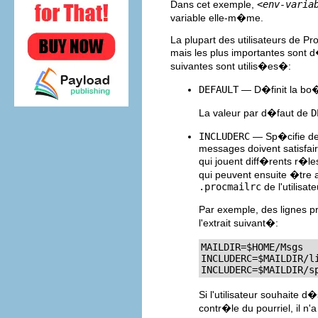
Dans cet exemple,
<env-varia
variable elle-m�me.
La plupart des utilisateurs de 
mais les plus importantes sont d
suivantes sont utilis�es�:
DEFAULT
— D�finit la bo�
La valeur par d�faut de
D
INCLUDERC
— Sp�cifie de
messages doivent satisfaire
qui jouent diff�rents r�le
qui peuvent ensuite �tre 
.procmailrc
de l'utilisate
Par exemple, des lignes p
l'extrait suivant�:
MAILDIR=$HOME/Msgs

INCLUDERC=$MAILDIR/li
INCLUDERC=$MAILDIR/s
Si l'utilisateur souhaite d
contr�le du pourriel, il 