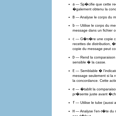
a
— Sp�cifie que cette rec
�galement obtenu la con
B
— Analyse le corps du m
b
— Utilise le corps du me
message dans un fichier 
c
— G�n�re une copie conf
recettes de distribution,
copie du message peut con
D
— Rend la comparaiso
sensible � la casse.
E
— Semblable � l'indica
message seulement si la 
la concordance. Cette ac
e
— �tablit la comparaison
pr�sente juste avant �ch
f
— Utilise le tube (aussi 
H
— Analyse l'en-t�te du m