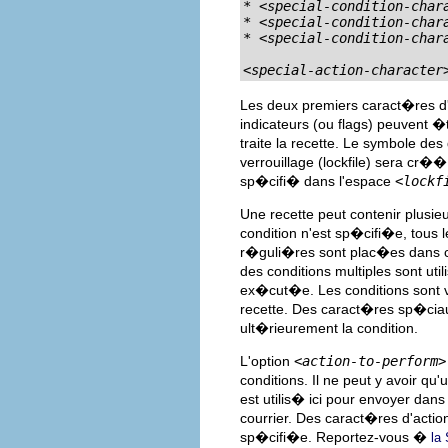
* 
<special-condition-char
* 
<special-condition-char
* 
<special-condition-char
<special-action-character
Les deux premiers caract�res d'
indicateurs (ou flags) peuvent 
traite la recette. Le symbole de
verrouillage (lockfile) sera cr�
sp�cifi� dans l'espace
<lockf
Une recette peut contenir plusie
condition n'est sp�cifi�e, tous 
r�guli�res sont plac�es dans ce
des conditions multiples sont uti
ex�cut�e. Les conditions sont v
recette. Des caract�res sp�cia
ult�rieurement la condition.
L'option
<action-to-perform>
conditions. Il ne peut y avoir q
est utilis� ici pour envoyer dans 
courrier. Des caract�res d'acti
sp�cifi�e. Reportez-vous �
la