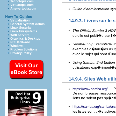
Techotopia.com
Virtuatopia.com
Answertopia.com
Guide d'administration sy
How To Guides
14.9.3. Livres sur le s
Virtualization
General System Admin
Linux Security
The Official Samba-3 HOW
Linux Filesystems
Web Servers
qu'elle est publi�e par l
Graphics & Desktop
PC Hardware
Samba-3 by Example
de J
Windows
exemples d�taill�es d'Ope
Problem Solutions
Privacy Policy
avec le sujet qui sont d'u
Using Samba, 2nd Edition
utilisateurs exp�riment�
14.9.4. Sites Web util
— Pa
https://www.samba.org/
De nombreuses ressources 
liens ne soient pas sp�cif
https://samba.org/samba/ar
les listes sont tr�s actives