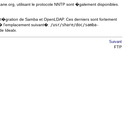
ne.org, utilisant le protocole NNTP sont �galement disponibles.
 l'int�gration de Samba et OpenLDAP. Ces derniers sont fortement
� l'emplacement suivant�:
/usr/share/doc/samba-
e Idealx.
Suivant
FTP