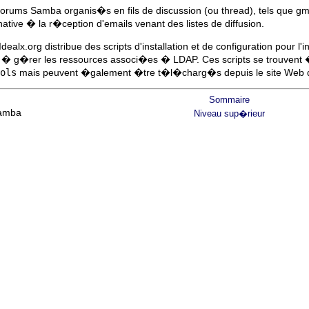
ums Samba organis�s en fils de discussion (ou thread), tels que gma
ative � la r�ception d'emails venant des listes de diffusion.
dealx.org distribue des scripts d'installation et de configuration pour
 g�rer les ressources associ�es � LDAP. Ces scripts se trouvent 
ols
mais peuvent �galement �tre t�l�charg�s depuis le site Web d
Sommaire
Samba
Niveau sup�rieur