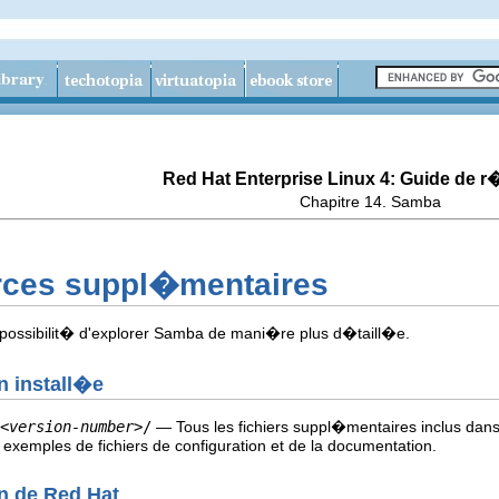
Red Hat Enterprise Linux 4: Guide de 
Chapitre 14. Samba
rces suppl�mentaires
a possibilit� d'explorer Samba de mani�re plus d�taill�e.
n install�e
<
version-number
>/
— Tous les fichiers suppl�mentaires inclus dans 
s exemples de fichiers de configuration et de la documentation.
n de Red Hat