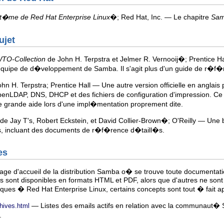
st�me de Red Hat Enterprise Linux
�; Red Hat, Inc. — Le chapitre
Sa
ujet
TO-Collection
de John H. Terpstra et Jelmer R. Vernooij�; Prentice Ha
'�quipe de d�veloppement de Samba. Il s'agit plus d'un guide de r�f
ohn H. Terpstra; Prentice Hall — Une autre version officielle en angl
nLDAP, DNS, DHCP et des fichiers de configuration d'impression. Ce
ne grande aide lors d'une impl�mentation proprement dite.
de Jay T's, Robert Eckstein, et David Collier-Brown�; O'Reilly — Une
s, incluant des documents de r�f�rence d�taill�s.
es
ge d'accueil de la distribution Samba o� se trouve toute documenta
sont disponibles en formats HTML et PDF, alors que d'autres ne sont 
iques � Red Hat Enterprise Linux, certains concepts sont tout � fait ap
— Listes des emails actifs en relation avec la communaut�
chives.html
.