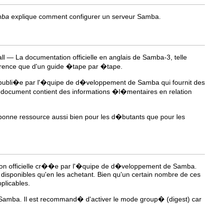
mba
explique comment configurer un serveur Samba.
ll — La documentation officielle en anglais de Samba-3, telle
�rence que d'un guide �tape par �tape.
ais publi�e par l'�quipe de d�veloppement de Samba qui fournit des
 document contient des informations �l�mentaires en relation
 bonne ressource aussi bien pour les d�butants que pour les
tion officielle cr��e par l'�quipe de d�veloppement de Samba.
disponibles qu'en les achetant. Bien qu'un certain nombre de ces
plicables.
 Samba. Il est recommand� d'activer le mode group� (digest) car