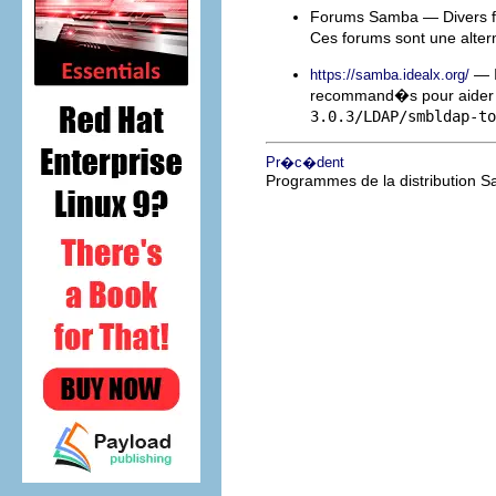
Forums Samba — Divers for
Ces forums sont une altern
— I
https://samba.idealx.org/
recommand�s pour aider �
3.0.3/LDAP/smbldap-to
Pr�c�dent
Programmes de la distribution 