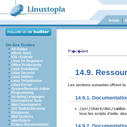
On-line Guides
All Guides
Pr�c�dent
eBook Store
iOS / Android
Linux for Beginners
Office Productivity
Linux Installation
14.9. Ressou
Linux Security
Linux Utilities
Linux Virtualization
Les sections suivantes offrent l
Linux Kernel
System/Network Admin
Programming
Scripting Languages
14.9.1. Documentatio
Development Tools
Web Development
/usr/share/doc/samba-
GUI Toolkits/Desktop
Databases
tous les scripts d'aide, de
Mail Systems
openSolaris
Eclipse Documentation
14.9.2. Documentatio