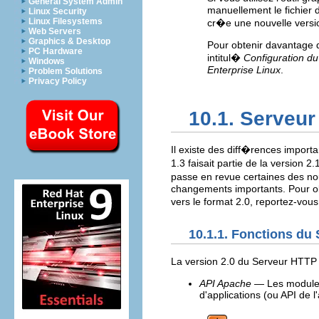
General System Admin
manuellement le fichier 
Linux Security
Linux Filesystems
cr�e une nouvelle version
Web Servers
Graphics & Desktop
Pour obtenir davantage d
PC Hardware
intitul�
Configuration d
Windows
Enterprise Linux
.
Problem Solutions
Privacy Policy
10.1. Serveu
Il existe des diff�rences import
1.3 faisait partie de la version 
passe en revue certaines des no
changements importants. Pour obt
vers le format 2.0, reportez-vo
10.1.1. Fonctions du
La version 2.0 du Serveur HTTP 
API Apache
— Les modules 
d'applications (ou API de 