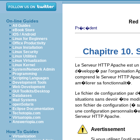
On-line Guides
Red 
All Guides
Pr�c�dent
eBook Store
iOS / Android
Linux for Beginners
Office Productivity
Linux Installation
Chapitre 10.
Linux Security
Linux Utilities
Linux Virtualization
Le Serveur HTTP Apache est un
Linux Kernel
System/Network Admin
d�velopp� par l'organisation A
Programming
comprend le Serveur HTTP Apac
Scripting Languages
Development Tools
am�liorer sa fonctionnalit�.
Web Development
GUI Toolkits/Desktop
Le fichier de configuration par 
Databases
situations sans devoir �tre mod
Mail Systems
openSolaris
son fichier de configuration (� 
Eclipse Documentation
une configuration personnalis�e 
Techotopia.com
Serveur HTTP Apache.
Virtuatopia.com
Answertopia.com
Avertissement
How To Guides
Virtualization
Si vous utilisez l'outil g