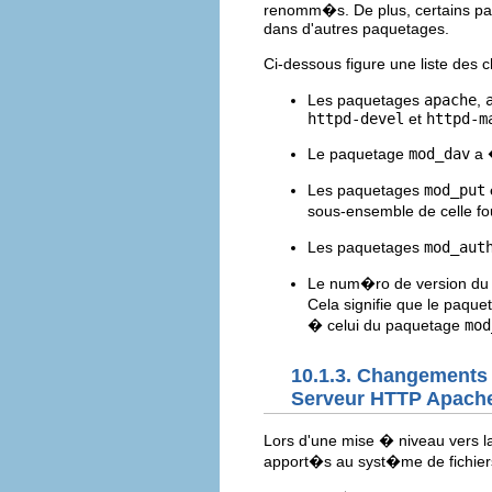
renomm�s. De plus, certains 
dans d'autres paquetages.
Ci-dessous figure une liste de
Les paquetages
apache
,
httpd-devel
et
httpd-m
Le paquetage
mod_dav
a 
Les paquetages
mod_put
sous-ensemble de celle fo
Les paquetages
mod_aut
Le num�ro de version du
Cela signifie que le paqu
� celui du paquetage
mod
10.1.3. Changements 
Serveur HTTP Apach
Lors d'une mise � niveau vers l
apport�s au syst�me de fichie