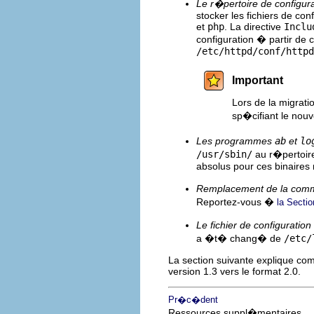
Le r�pertoire de configur
stocker les fichiers de co
et
php
. La directive
Inclu
configuration � partir de
/etc/httpd/conf/httpd
Important
Lors de la migratio
sp�cifiant le nouv
Les programmes
ab
et
lo
/usr/sbin/
au r�pertoi
absolus pour ces binaires 
Remplacement de la co
Reportez-vous �
la Sectio
Le fichier de configuration
a �t� chang� de
/etc/
La section suivante explique co
version 1.3 vers le format 2.0.
Pr�c�dent
Ressources suppl�mentaires