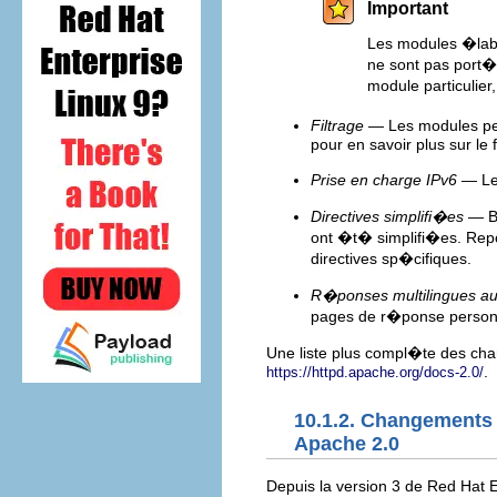
Important
Les modules �labo
ne sont pas port�s
module particulie
Filtrage
— Les modules peu
pour en savoir plus sur le 
Prise en charge IPv6
— Le 
Directives simplifi�es
— Bo
ont �t� simplifi�es. Re
directives sp�cifiques.
R�ponses multilingues au
pages de r�ponse personn
Une liste plus compl�te des cha
.
https://httpd.apache.org/docs-2.0/
10.1.2. Changements
Apache 2.0
Depuis la version 3 de Red Hat