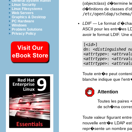
General System Admin
(
objectclass
) d�termine le
Linux Security
d�finitions de classes d'o
Linux Filesystems
Web Servers
/etc/openldap/schema/
Graphics & Desktop
PC Hardware
LDIF
— Le format d'�ch
Windows
ASCII pour les entr�es L
Problem Solutions
Privacy Policy
avoir le format LDIF. Une
[<
id
>]

dn: <
distinguished n
<
attrtype
>: <
attrval
<
attrtype
>: <
attrval
<
attrtype
>: <
attrval
Toute entr�e peut conteni
blanche indique que l'ent
Attention
Toutes les paires
de sch�ma corresp
Toute valeur figurant entr
nouvelle entr�e LDAP est
repr�sente un nombre para