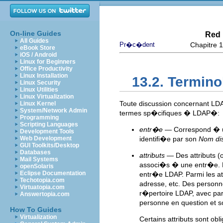
On-line Guides
Red 
All Guides
Pr�c�dent
Chapitre 1
eBook Store
iOS / Android
Linux for Beginners
Office Productivity
Linux Installation
13.2. Termin
Linux Security
Linux Utilities
Linux Virtualization
Toute discussion concernant L
Linux Kernel
System/Network Admin
termes sp�cifiques � LDAP�:
Programming
Scripting Languages
entr�e
— Correspond � un
Development Tools
Web Development
identifi�e par son
Nom dis
GUI Toolkits/Desktop
Databases
attributs
— Des attributs (
Mail Systems
associ�s � une entr�e. P
openSolaris
Eclipse Documentation
entr�e LDAP. Parmi les at
Techotopia.com
adresse, etc. Des perso
Virtuatopia.com
r�pertoire LDAP, avec par
Answertopia.com
personne en question et s
How To Guides
Virtualization
Certains attributs sont obl