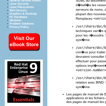
SGML du document 
General System Admin
Linux Security
d�taill�e les resso
Linux Filesystems
serveurs de noms, d'
Web Servers
plupart des nouveaux
Graphics & Desktop
PC Hardware
Remplacez
<versi
Windows
Problem Solutions
/usr/share/doc/b
Privacy Policy
techniques vari�s q
pour les r�soudre
syst�me.
/usr/share/doc/b
con�us pour traiter
devraient consulter
effectuer pour passe
options impl�ment�
<version-number>
/usr/share/doc/b
relation avec BIND
syst�me.
Les pages de manuel de BI
applications et les fichier
des pages de manuel les p