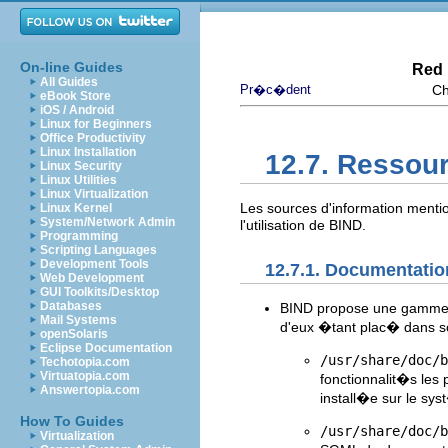
On-line Guides
Red 
All Guides
Pr�c�dent
Ch
eBook Store
iOS / Android
Linux for Beginners
Office Productivity
Linux Installation
12.7. Ressou
Linux Security
Linux Utilities
Linux Virtualization
Les sources d'information ment
Linux Kernel
System/Network Admin
l'utilisation de BIND.
Programming
Scripting Languages
Development Tools
12.7.1. Documentatio
Web Development
GUI Toolkits/Desktop
Databases
BIND propose une gamme 
Mail Systems
d'eux �tant plac� dans s
openSolaris
Eclipse Documentation
/usr/share/doc/b
Techotopia.com
Virtuatopia.com
fonctionnalit�s le
Answertopia.com
install�e sur le sy
How To Guides
/usr/share/doc/b
Virtualization