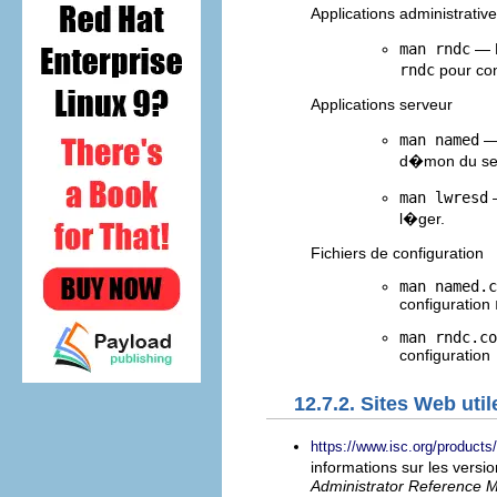
Applications administrativ
man rndc
— E
rndc
pour con
Applications serveur
man named
— 
d�mon du se
man lwresd
—
l�ger.
Fichiers de configuration
man named.c
configuration
man rndc.co
configuration
12.7.2. Sites Web util
https://www.isc.org/product
informations sur les versi
Administrator Reference 