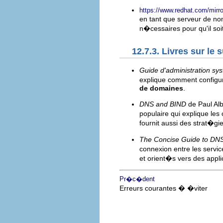
https://www.redhat.com/m
en tant que serveur de nom
n�cessaires pour qu'il so
12.7.3. Livres sur le s
Guide d'administration sy
explique comment configur
de domaines
.
DNS and BIND
de Paul Alb
populaire qui explique les
fournit aussi des strat�g
The Concise Guide to DN
connexion entre les servic
et orient�s vers des appli
Pr�c�dent
Erreurs courantes � �viter