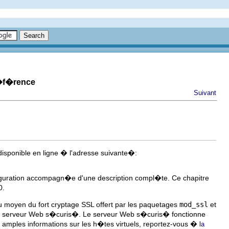
r�f�rence
Suivant
isponible en ligne � l'adresse suivante�:
figuration accompagn�e d'une description compl�te. Ce chapitre
0.
 moyen du fort cryptage SSL offert par les paquetages
mod_ssl
et
u'un serveur Web s�curis�. Le serveur Web s�curis� fonctionne
s amples informations sur les h�tes virtuels, reportez-vous �
la