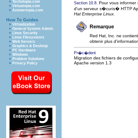
Techotopia.com
. Pour vous informer
Section 10.8
Virtuatopia.com
d'un serveur s�curis� HTTP Apa
Answertopia.com
Hat Enterprise Linux
.
How To Guides
Virtualization
Remarque
General System Admin
Linux Security
Red Hat, Inc. ne contien
Linux Filesystems
obtenir plus d'informat
Web Servers
Graphics & Desktop
PC Hardware
Pr�c�dent
Windows
Migration des fichiers de config
Problem Solutions
Apache version 1.3
Privacy Policy