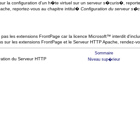
 sur la configuration d'un h�te virtuel sur un serveur s�curis�, repo
che, reportez-vous au chapitre intitul�
Configuration du serveur s
t pas les extensions FrontPage car la licence
Microsoft
™ interdit d'incl
ions sur les extensions FrontPage et le Serveur HTTP Apache, rendez-
Sommaire
uration du Serveur HTTP
Niveau sup�rieur