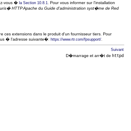
rtez-vous �
. Pour vous informer sur l'installation
la Section 10.8.1
�curis� HTTP Apache
du
Guide d'administration syst�me de Red
ure ces extensions dans le produit d'un fournisseur tiers. Pour
vous � l'adresse suivante�:
.
https://www.rtr.com/fpsupport/
Suivant
D�marrage et arr�t de
httpd