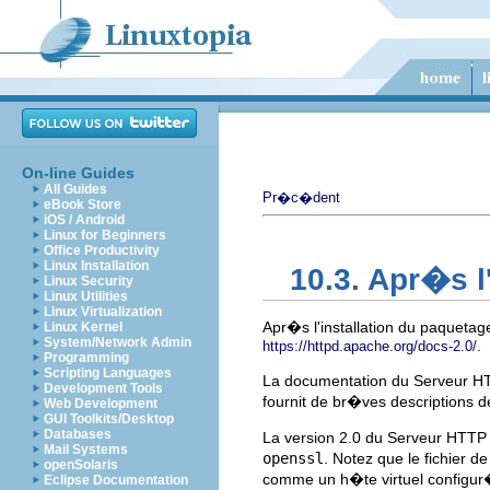
On-line Guides
All Guides
Pr�c�dent
eBook Store
iOS / Android
Linux for Beginners
Office Productivity
Linux Installation
10.3. Apr�s l'
Linux Security
Linux Utilities
Linux Virtualization
Apr�s l'installation du paqueta
Linux Kernel
System/Network Admin
.
https://httpd.apache.org/docs-2.0/
Programming
Scripting Languages
La documentation du Serveur HTT
Development Tools
fournit de br�ves descriptions d
Web Development
GUI Toolkits/Desktop
Databases
La version 2.0 du Serveur HTTP 
Mail Systems
openssl
. Notez que le fichier
openSolaris
comme un h�te virtuel configur�
Eclipse Documentation