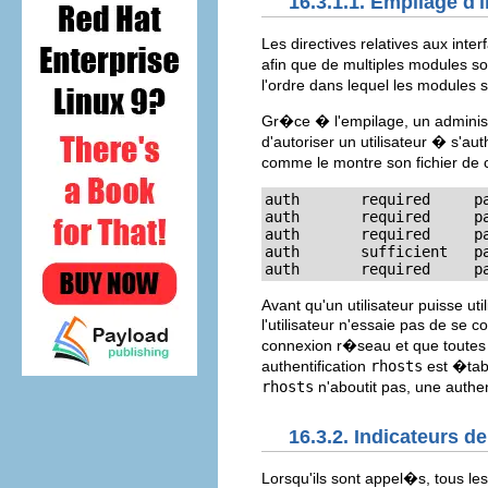
16.3.1.1. Empilage d'
Les directives relatives aux int
afin que de multiples modules soi
l'ordre dans lequel les modules 
Gr�ce � l'empilage, un administ
d'autoriser un utilisateur � s'au
comme le montre son fichier de
auth       required     pa
auth       required     pa
auth       required     pa
auth       sufficient   pa
auth       required     p
Avant qu'un utilisateur puisse uti
l'utilisateur n'essaie pas de se 
connexion r�seau et que toutes 
authentification
rhosts
est �tabl
rhosts
n'aboutit pas, une authe
16.3.2. Indicateurs d
Lorsqu'ils sont appel�s, tous le