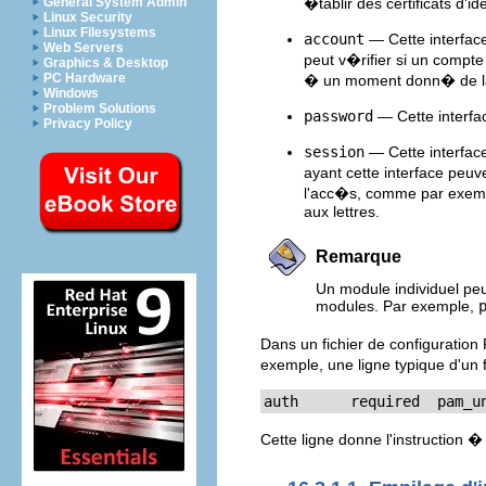
�tablir des certificats d'
General System Admin
Linux Security
Linux Filesystems
account
— Cette interface
Web Servers
peut v�rifier si un compte 
Graphics & Desktop
PC Hardware
� un moment donn� de l
Windows
Problem Solutions
password
— Cette interfac
Privacy Policy
session
— Cette interface
ayant cette interface peu
l'acc�s, comme par exempl
aux lettres.
Remarque
Un module individuel peu
modules. Par exemple,
Dans un fichier de configuration
exemple, une ligne typique d'un f
auth      required  pam_u
Cette ligne donne l'instruction � 