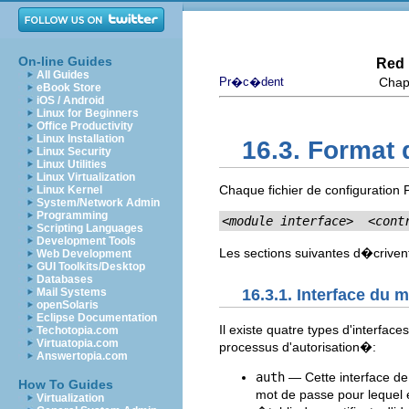
On-line Guides
Red 
All Guides
Pr�c�dent
Chapi
eBook Store
iOS / Android
Linux for Beginners
Office Productivity
Linux Installation
16.3. Format 
Linux Security
Linux Utilities
Linux Virtualization
Chaque fichier de configuration
Linux Kernel
System/Network Admin
Programming
<module interface>
<cont
Scripting Languages
Development Tools
Les sections suivantes d�crive
Web Development
GUI Toolkits/Desktop
Databases
16.3.1. Interface du 
Mail Systems
openSolaris
Eclipse Documentation
Il existe quatre types d'interf
Techotopia.com
Virtuatopia.com
processus d'autorisation�:
Answertopia.com
auth
— Cette interface de 
How To Guides
mot de passe pour lequel 
Virtualization