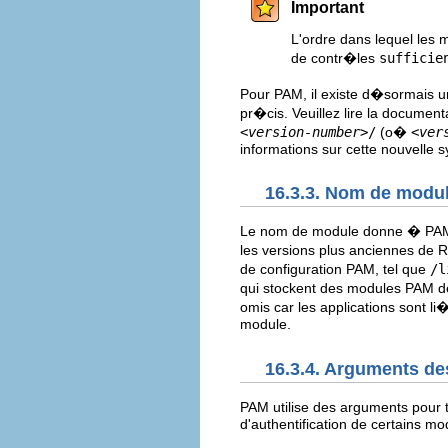
Important
L'ordre dans lequel les
de contr�les
sufficie
Pour PAM, il existe d�sormais un
pr�cis. Veuillez lire la documen
<version-number>
/
(o�
<ver
informations sur cette nouvelle s
16.3.3. Nom de modu
Le nom de module donne � PAM l
les versions plus anciennes de R
de configuration PAM, tel que
/l
qui stockent des modules PAM d
omis car les applications sont 
module.
16.3.4. Arguments d
PAM utilise des arguments pour 
d'authentification de certains mo