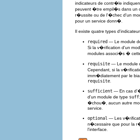
indicateurs de contr�le indique
peuvent �tre empil�s dans un or
r�ussite ou de l'�chec d'un modu
pour un service donn�.
Il existe quatre types d'indicat
required
— Le module doi
Si la v�rification d'un mo
modules associ�s � cette
requisite
— Le module do
Cependant, si la v�rifica
imm�diatement par le biai
requisite
.
sufficient
— En cas d'�c
d'un module de type
suff
�chou�, aucun autre modul
service.
optional
— Les v�rificat
n�cessaire que pour la r�
l'interface.