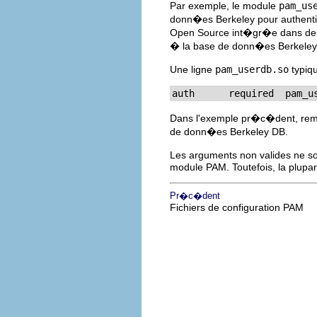
Par exemple, le module
pam_us
donn�es Berkeley pour authentif
Open Source int�gr�e dans de 
� la base de donn�es Berkeley 
Une ligne
pam_userdb.so
typiqu
auth      required  pam_u
Dans l'exemple pr�c�dent, re
de donn�es Berkeley DB.
Les arguments non valides ne so
module PAM. Toutefois, la plupar
Pr�c�dent
Fichiers de configuration PAM