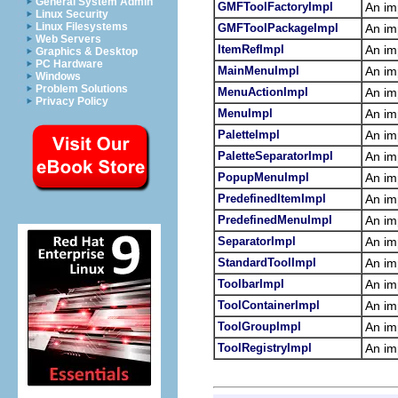
General System Admin
GMFToolFactoryImpl
An im
Linux Security
Linux Filesystems
GMFToolPackageImpl
An im
Web Servers
ItemRefImpl
An im
Graphics & Desktop
PC Hardware
MainMenuImpl
An im
Windows
Problem Solutions
MenuActionImpl
An im
Privacy Policy
MenuImpl
An im
PaletteImpl
An im
PaletteSeparatorImpl
An im
PopupMenuImpl
An im
PredefinedItemImpl
An im
PredefinedMenuImpl
An im
SeparatorImpl
An im
StandardToolImpl
An im
ToolbarImpl
An im
ToolContainerImpl
An im
ToolGroupImpl
An im
ToolRegistryImpl
An im