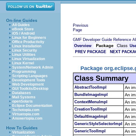
On-line Guides
All Guides
Previous
eBook Store
Page
iOS / Android
Linux for Beginners
GMF Developer Guide
Reference
A
Office Productivity
Package
Class
Overview
Us
Linux Installation
Linux Security
PREV PACKAGE
NEXT PACKA
Linux Utilities
Linux Virtualization
Linux Kernel
Package org.eclipse.
System/Network Admin
Programming
Scripting Languages
Class Summary
Development Tools
Web Development
AbstractToolImpl
An im
GUI Toolkits/Desktop
Databases
BundleImageImpl
An im
Mail Systems
openSolaris
ContextMenuImpl
An im
Eclipse Documentation
CreationToolImpl
An im
Techotopia.com
Virtuatopia.com
DefaultImageImpl
An im
Answertopia.com
GenericStyleSelectorImpl
An im
How To Guides
GenericToolImpl
An im
Virtualization