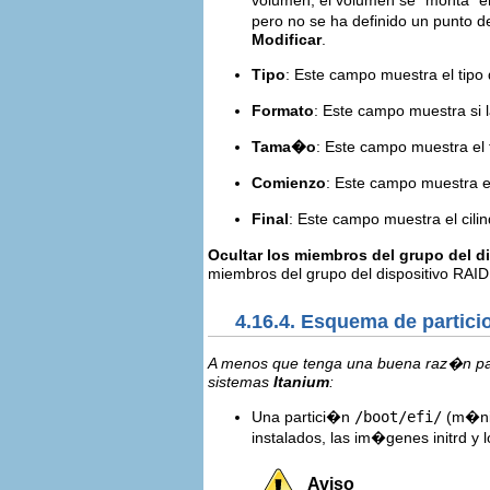
pero no se ha definido un punto d
Modificar
.
Tipo
: Este campo muestra el tipo 
Formato
: Este campo muestra si 
Tama�o
: Este campo muestra el
Comienzo
: Este campo muestra el
Final
: Este campo muestra el cili
Ocultar los miembros del grupo del 
miembros del grupo del dispositivo RAI
4.16.4. Esquema de parti
A menos que tenga una buena raz�n para
sistemas
Itanium
:
Una partici�n
/boot/efi/
(m�nim
instalados, las im�genes initrd y
Aviso