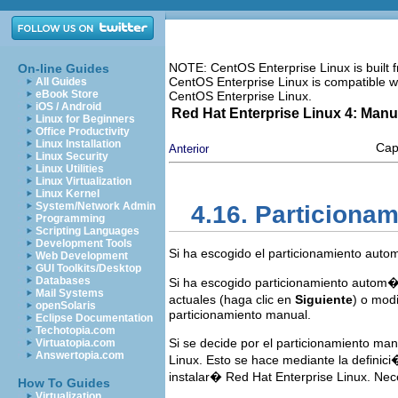
NOTE: CentOS Enterprise Linux is built
On-line Guides
CentOS Enterprise Linux is compatible w
All Guides
eBook Store
CentOS Enterprise Linux.
iOS / Android
Red Hat Enterprise Linux 4: Manu
Linux for Beginners
Office Productivity
Linux Installation
Cap
Anterior
Linux Security
Linux Utilities
Linux Virtualization
Linux Kernel
System/Network Admin
4.16. Particionam
Programming
Scripting Languages
Development Tools
Si ha escogido el particionamiento aut
Web Development
GUI Toolkits/Desktop
Databases
Si ha escogido particionamiento autom�
Mail Systems
actuales (haga clic en
Siguiente
) o modi
openSolaris
particionamiento manual.
Eclipse Documentation
Techotopia.com
Si se decide por el particionamiento ma
Virtuatopia.com
Answertopia.com
Linux. Esto se hace mediante la definic
instalar� Red Hat Enterprise Linux. Nec
How To Guides
Virtualization