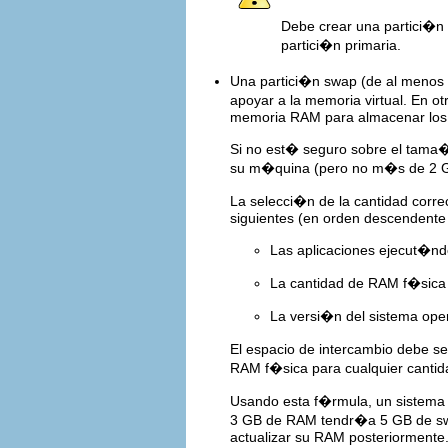
Debe crear una partici�n
partici�n primaria.
Una partici�n swap (de al menos 2
apoyar a la memoria virtual. En ot
memoria RAM para almacenar los 
Si no est� seguro sobre el tama�o
su m�quina (pero no m�s de 2 GB
La selecci�n de la cantidad corre
siguientes (en orden descendente 
Las aplicaciones ejecut�n
La cantidad de RAM f�sica 
La versi�n del sistema oper
El espacio de intercambio debe s
RAM f�sica para cualquier canti
Usando esta f�rmula, un sistema
3 GB de RAM tendr�a 5 GB de swa
actualizar su RAM posteriormente