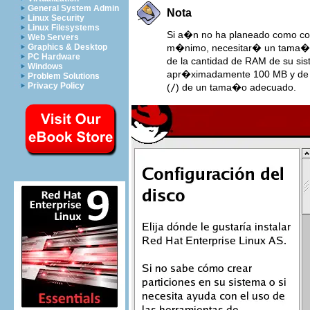
General System Admin
Nota
Linux Security
Linux Filesystems
Si a�n no ha planeado como con
Web Servers
Graphics & Desktop
m�nimo, necesitar� un tama�o d
PC Hardware
de la cantidad de RAM de su si
Windows
apr�ximadamente 100 MB y de ti
Problem Solutions
Privacy Policy
(
/
) de un tama�o adecuado.