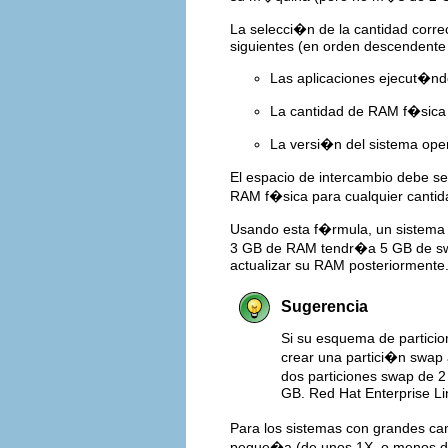
La selecci�n de la cantidad corre
siguientes (en orden descendente 
Las aplicaciones ejecut�n
La cantidad de RAM f�sica 
La versi�n del sistema oper
El espacio de intercambio debe s
RAM f�sica para cualquier canti
Usando esta f�rmula, un sistema
3 GB de RAM tendr�a 5 GB de swa
actualizar su RAM posteriormente
Sugerencia
Si su esquema de partici
crear una partici�n swap 
dos particiones swap de 2
GB. Red Hat Enterprise Li
Para los sistemas con grandes c
peque�a (de unos 1X, o menos d