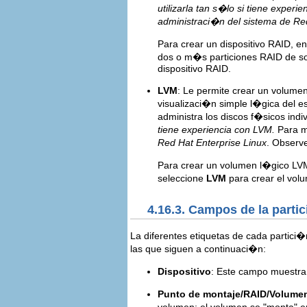
utilizarla tan s�lo si tiene experi
administraci�n del sistema de Re
Para crear un dispositivo RAID, e
dos o m�s particiones RAID de so
dispositivo RAID.
LVM
: Le permite crear un volume
visualizaci�n simple l�gica del 
administra los discos f�sicos indiv
tiene experiencia con LVM.
Para m
Red Hat Enterprise Linux
. Observ
Para crear un volumen l�gico LVM
seleccione
LVM
para crear el vol
4.16.3. Campos de la parti
La diferentes etiquetas de cada partici
las que siguen a continuaci�n:
Dispositivo
: Este campo muestra 
Punto de montaje/RAID/Volume
volumen; el volumen se "monta" en