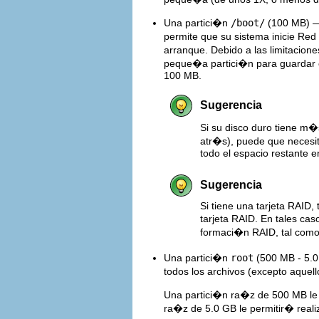
Una partici�n
/boot/
(100 MB) —
permite que su sistema inicie Red
arranque. Debido a las limitacio
peque�a partici�n para guardar e
100 MB.
Sugerencia
Si su disco duro tiene m
atr�s), puede que necesi
todo el espacio restante e
Sugerencia
Si tiene una tarjeta RAID
tarjeta RAID. En tales cas
formaci�n RAID, tal como
Una partici�n
root
(500 MB - 5.0
todos los archivos (excepto aque
Una partici�n ra�z de 500 MB le 
ra�z de 5.0 GB le permitir� reali