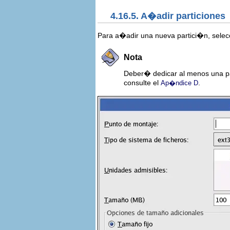
4.16.5. A�adir particiones
Para a�adir una nueva partici�n, sele
Nota
Deber� dedicar al menos una pa
consulte el
.
Ap�ndice D