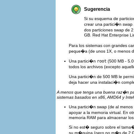
Sugerencia
Si su esquema de partici
crear una partici�n swap 
dos particiones swap de 2
GB. Red Hat Enterprise Li
Para los sistemas con grandes c
peque�a (de unos 1X, o menos d
Una partici�n
root
(500 MB - 5.0
todos los archivos (excepto aque
Una partici�n de 500 MB le permi
deja hacer una instalaci�n compl
A menos que tenga una buena raz�n para
sistemas basados en x86, AMD64 y
Intel
Una partici�n swap (de al menos 2
apoyar a la memoria virtual. En ot
memoria RAM para almacenar los 
Si no est� seguro sobre el tama�o
su m�quina (pero no m�s de 2 GB