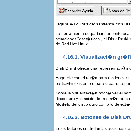
Figura 4-12. Particionamiento con
Dis
La herramienta de particionamiento usa
situaciones "esot�ricas", el
Disk Druid
n
de Red Hat Linux.
4.16.1. Visualizaci�n gr�fi
Disk Druid
ofrece una representaci�n gr
Haga clic con el rat�n para evidenciar 
partici�n existente o para crear una part
Sobre la visualizaci�n podr� ver el no
disco duro y consiste de tres n�meros r
Modelo
del disco duro como lo detect� 
4.16.2. Botones de
Disk Dr
Estos botones controlan las acciones d