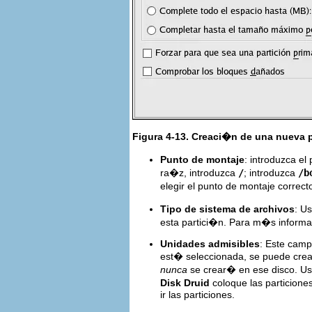
Figura 4-13. Creaci�n de una nueva 
Punto de montaje
: introduzca el
ra�z, introduzca
/
; introduzca
/b
elegir el punto de montaje correct
Tipo de sistema de archivos
: U
esta partici�n. Para m�s informac
Unidades admisibles
: Este camp
est� seleccionada, se puede crear
nunca
se crear� en ese disco. Us
Disk Druid
coloque las particione
ir las particiones.