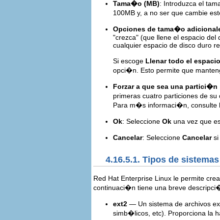
Tama�o (MB)
: Introduzca el ta
100MB y, a no ser que cambie est
Opciones de tama�o adicional
"crezca" (que llene el espacio del 
cualquier espacio de disco duro re
Si escoge
Llenar todo el espaci
opci�n. Esto permite que mantenga
Forzar a que sea una partici�n 
primeras cuatro particiones de su 
Para m�s informaci�n, consulte 
Ok
: Seleccione
Ok
una vez que est
Cancelar
: Seleccione
Cancelar
si
4.16.5.1. Tipos de sistemas
Red Hat Enterprise Linux le permite crea
continuaci�n tiene una breve descripci�
ext2
— Un sistema de archivos ext2
simb�licos, etc). Proporciona la 