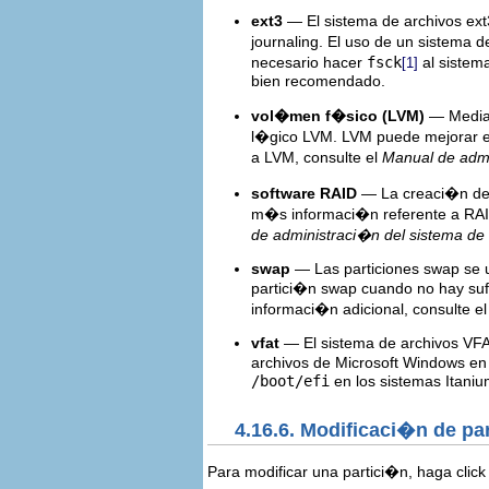
ext3
— El sistema de archivos ext
journaling. El uso de un sistema 
necesario hacer
fsck
al sistema
[1]
bien recomendado.
vol�men f�sico (LVM)
— Median
l�gico LVM. LVM puede mejorar el
a LVM, consulte el
Manual de admi
software RAID
— La creaci�n de d
m�s informaci�n referente a RA
de administraci�n del sistema de
swap
— Las particiones swap se us
partici�n swap cuando no hay suf
informaci�n adicional, consulte e
vfat
— El sistema de archivos VFA
archivos de Microsoft Windows en 
/boot/efi
en los sistemas Itaniu
4.16.6. Modificaci�n de pa
Para modificar una partici�n, haga clic