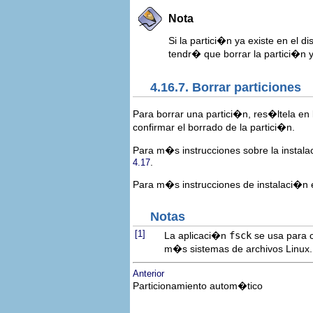
Nota
Si la partici�n ya existe en el 
tendr� que borrar la partici�n y
4.16.7. Borrar particiones
Para borrar una partici�n, res�ltela en
confirmar el borrado de la partici�n.
Para m�s instrucciones sobre la insta
.
4.17
Para m�s instrucciones de instalaci�n e
Notas
[1]
La aplicaci�n
fsck
se usa para c
m�s sistemas de archivos Linux.
Anterior
Particionamiento autom�tico