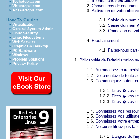
1.
Informations sp�cifiques 
Techotopia.com
2.
Conventions de document
Virtuatopia.com
3.
Answertopia.com
Activation de votre abon
3.1.
How To Guides
Saisie d'un nom 
Virtualization
3.2.
Saisie d'un num
General System Admin
3.3.
Connexion de vo
Linux Security
Linux Filesystems
4.
Prochainement
Web Servers
Graphics & Desktop
4.1.
Faites-nous par
PC Hardware
Windows
Problem Solutions
1.
Philosophie de l'administration
Privacy Policy
1.1.
Automatisez toute activ
1.2.
Documentez de toute ac
1.3.
Communiquez autant qu
1.3.1.
Dites � vos uti
1.3.2.
Dites � vos uti
1.3.3.
Dites � vos uti
1.4.
Connaissez vos ressou
1.5.
Connaissez vos utilisat
1.6.
Connaissez votre entrep
1.7.
Ne consid�rez pas la
1.7.1.
Dangers de l'in