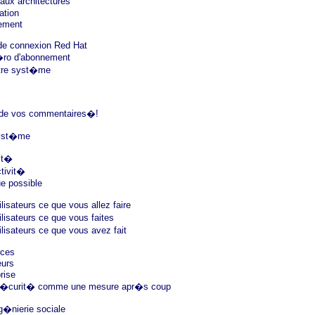
aux architectures
ation
nement
de connexion Red Hat
�ro d'abonnement
tre syst�me
t de vos commentaires�!
 syst�me
it�
tivit�
e possible
lisateurs ce que vous allez faire
lisateurs ce que vous faites
lisateurs ce que vous avez fait
rces
eurs
rise
 s�curit� comme une mesure apr�s coup
g�nierie sociale