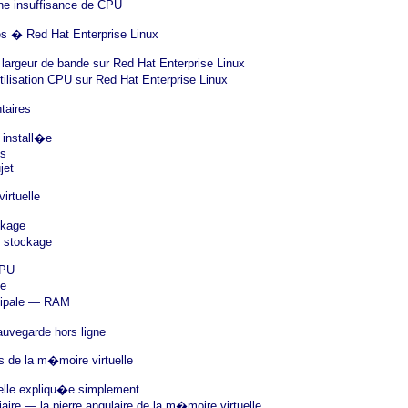
 insuffisance de CPU
es � Red Hat Enterprise Linux
 largeur de bande sur Red Hat Enterprise Linux
tilisation CPU sur Red Hat Enterprise Linux
taires
 install�e
es
jet
rtuelle
ckage
e stockage
CPU
e
cipale — RAM
uvegarde hors ligne
de la m�moire virtuelle
elle expliqu�e simplement
ire — la pierre angulaire de la m�moire virtuelle