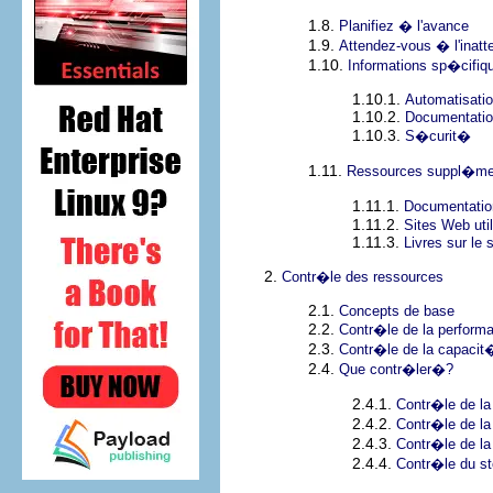
1.8.
Planifiez � l'avance
1.9.
Attendez-vous � l'inatt
1.10.
Informations sp�cifiq
1.10.1.
Automatisati
1.10.2.
Documentatio
1.10.3.
S�curit�
1.11.
Ressources suppl�me
1.11.1.
Documentatio
1.11.2.
Sites Web uti
1.11.3.
Livres sur le 
2.
Contr�le des ressources
2.1.
Concepts de base
2.2.
Contr�le de la perfor
2.3.
Contr�le de la capaci
2.4.
Que contr�ler�?
2.4.1.
Contr�le de l
2.4.2.
Contr�le de la
2.4.3.
Contr�le de l
2.4.4.
Contr�le du s