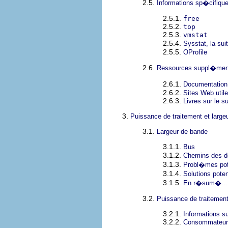
2.5.
Informations sp�cifiqu
2.5.1.
free
2.5.2.
top
2.5.3.
vmstat
2.5.4.
Sysstat, la sui
2.5.5.
OProfile
2.6.
Ressources suppl�men
2.6.1.
Documentation
2.6.2.
Sites Web util
2.6.3.
Livres sur le su
3.
Puissance de traitement et large
3.1.
Largeur de bande
3.1.1.
Bus
3.1.2.
Chemins des 
3.1.3.
Probl�mes pote
3.1.4.
Solutions pote
3.1.5.
En r�sum�…
3.2.
Puissance de traitemen
3.2.1.
Informations su
3.2.2.
Consommateurs