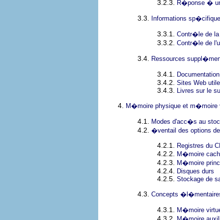
3.2.3.
R�ponse � une
3.3.
Informations sp�cifiqu
3.3.1.
Contr�le de la
3.3.2.
Contr�le de l'u
3.4.
Ressources suppl�men
3.4.1.
Documentation
3.4.2.
Sites Web util
3.4.3.
Livres sur le su
4.
M�moire physique et m�moire vi
4.1.
Modes d'acc�s au sto
4.2.
�ventail des options d
4.2.1.
Registres du 
4.2.2.
M�moire cach
4.2.3.
M�moire prin
4.2.4.
Disques durs
4.2.5.
Stockage de sa
4.3.
Concepts �l�mentaires 
4.3.1.
M�moire virtu
4.3.2.
M�moire auxilia