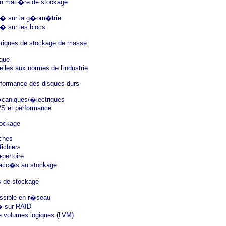
en mati�re de stockage
� sur la g�om�trie
� sur les blocs
�riques de stockage de masse
ique
elles aux normes de l'industrie
rformance des disques durs
�caniques/�lectriques
/S et performance
tockage
nches
ichiers
�pertoire
l'acc�s au stockage
 de stockage
ssible en r�seau
� sur RAID
e volumes logiques (LVM)