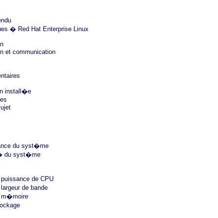
endu
ues � Red Hat Enterprise Linux
on
n et communication
ntaires
n install�e
les
sujet
mance du syst�me
t� du syst�me
a puissance de CPU
 largeur de bande
a m�moire
tockage