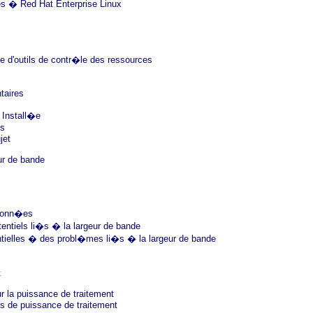
es � Red Hat Enterprise Linux
te d'outils de contr�le des ressources
taires
 Install�e
es
jet
ur de bande
donn�es
ntiels li�s � la largeur de bande
ntielles � des probl�mes li�s � la largeur de bande
t
r la puissance de traitement
 de puissance de traitement