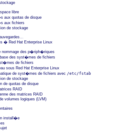
 stockage
space libre
s aux quotas de disque
 aux fichiers
ion de stockage
sauvegardes…
es � Red Hat Enterprise Linux
e nommage des p�riph�riques
ase des syst�mes de fichiers
st�mes de fichiers
au sous Red Hat Enterprise Linux
atique de syst�mes de fichiers avec
/etc/fstab
ion de stockage
n de quotas de disque
atrices RAID
ienne des matrices RAID
 de volumes logiques (LVM)
ntaires
n install�e
les
sujet