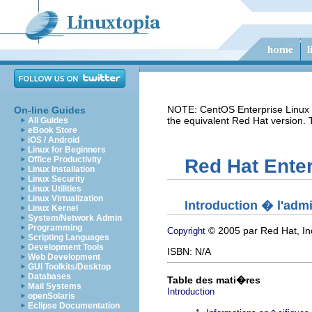
NOTE: CentOS Enterprise Linux i
On-line Guides
the equivalent Red Hat version.
All Guides
eBook Store
iOS / Android
Linux for Beginners
Office Productivity
Red Hat Enter
Linux Installation
Linux Security
Linux Utilities
Linux Virtualization
Introduction � l'adm
Linux Kernel
System/Network Admin
Programming
© 2005 par Red Hat, In
Copyright
Scripting Languages
Development Tools
ISBN: N/A
Web Development
GUI Toolkits/Desktop
Databases
Table des mati�res
Mail Systems
Introduction
openSolaris
Eclipse Documentation