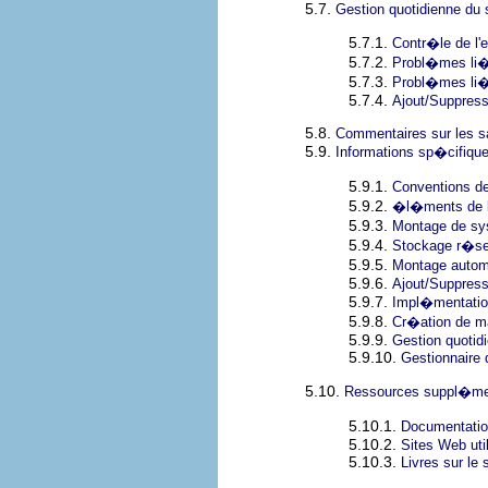
5.7.
Gestion quotidienne du
5.7.1.
Contr�le de l'e
5.7.2.
Probl�mes li�
5.7.3.
Probl�mes li�s
5.7.4.
Ajout/Suppress
5.8.
Commentaires sur les 
5.9.
Informations sp�cifiqu
5.9.1.
Conventions d
5.9.2.
�l�ments de b
5.9.3.
Montage de sy
5.9.4.
Stockage r�se
5.9.5.
Montage autom
5.9.6.
Ajout/Suppress
5.9.7.
Impl�mentatio
5.9.8.
Cr�ation de m
5.9.9.
Gestion quotid
5.9.10.
Gestionnaire
5.10.
Ressources suppl�me
5.10.1.
Documentatio
5.10.2.
Sites Web uti
5.10.3.
Livres sur le 