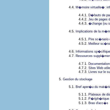
4.4.
M�moire virtuelle�: in
4.4.1.
D�fauts de pa
4.4.2.
Jeu de pages d
4.4.3.
�change (ou s
4.5.
Implications de la m�mo
4.5.1.
Pire sc�nario 
4.5.2.
Meilleur sc�na
4.6.
Informations sp�cifiqu
4.7.
Ressources suppl�men
4.7.1.
Documentation
4.7.2.
Sites Web util
4.7.3.
Livres sur le su
5.
Gestion du stockage
5.1.
Bref aper�u du mat�rie
5.1.1.
Plateaux de di
5.1.2.
P�riph�rique 
5.1.3.
Bras d'acc�s