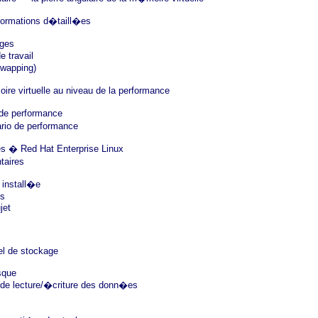
formations d�taill�es
ges
e travail
wapping)
ire virtuelle au niveau de la performance
de performance
rio de performance
es � Red Hat Enterprise Linux
taires
 install�e
es
jet
l de stockage
sque
de lecture/�criture des donn�es