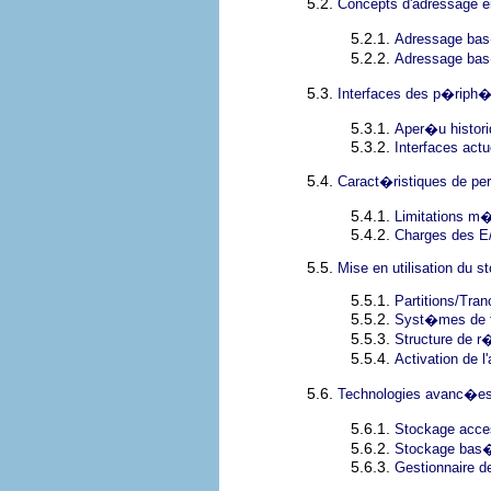
5.2.
Concepts d'adressage 
5.2.1.
Adressage bas
5.2.2.
Adressage bas
5.3.
Interfaces des p�riph
5.3.1.
Aper�u histor
5.3.2.
Interfaces actu
5.4.
Caract�ristiques de pe
5.4.1.
Limitations m
5.4.2.
Charges des E
5.5.
Mise en utilisation du s
5.5.1.
Partitions/Tra
5.5.2.
Syst�mes de f
5.5.3.
Structure de r
5.5.4.
Activation de 
5.6.
Technologies avanc�es
5.6.1.
Stockage acce
5.6.2.
Stockage bas
5.6.3.
Gestionnaire d