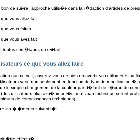
bon de suivre l'approche utilis�e dans la r�daction d'articles de pre
 que vous allez fait
 que vous faites
 que vous avez fait
t toutes ces �tapes en d�tail.
lisateurs ce que vous allez faire
ation que ce soit, assurez-vous de bien en avertir vos utilisateurs s
ilisateurs varie non seulement en fonction du type de modification � 
ue le simple changement de la couleur par d�faut de l'�cran de conn
 (des utilisateurs plus exp�riment�s au niveau technique seront p
 minimum de connaissances techniques).
ire les �l�ments suivants�:
doit �tre effectu�