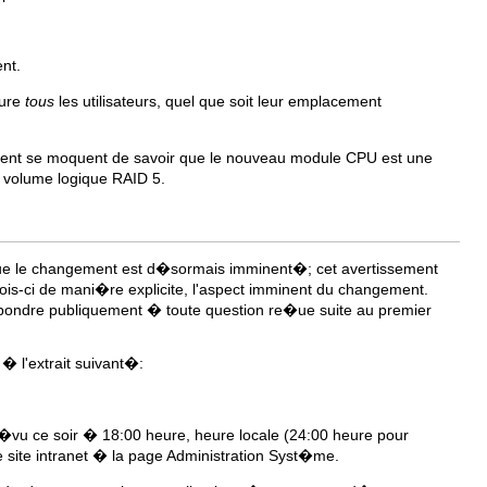
nt.
lure
tous
les utilisateurs, quel que soit leur emplacement
ment se moquent de savoir que le nouveau module CPU est une
 volume logique RAID 5.
 que le changement est d�sormais imminent�; cet avertissement
ois-ci de mani�re explicite, l'aspect imminent du changement.
pondre publiquement � toute question re�ue suite au premier
� l'extrait suivant�:
vu ce soir � 18:00 heure, heure locale (24:00 heure pour
 site intranet � la page Administration Syst�me.