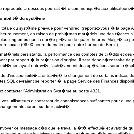
nce reproduite ci-dessous pourrait �tre communiqu�e aux utilisateurs�
ponibilit� du syst�me
� totale du syst�me pr�vue pour vendredi (reportez-vous � la page Adm
eureusement, en raison de probl�mes mat�riels une des t�ches n'a p
s plus longtemps que la dur�e pr�vue de quatre heures. Malgr� ce p
eure locale (06:00 heure du matin pour notre bureau de Berlin).
at�riels persistants, la performance des comptes de cr�dits et des c
t par rapport � la pr�vision d'origine. Il sera donc n�cessaire de 
obl�mes ayant entrav�s l'ach�vement des op�rations seront r�sol
iode d'indisponibilit� a entra�n� le changement de certains indices d
es SQL devraient se reporter � la page Service des Finances disponible
lez contacter l'Administration Syst�me au poste 4321.
vos utilisateurs disposeront de connaissances suffisantes pour d'une pa
changements auront sur leur activit�.
envoyer ce message d�s que le travail a �t� effectu� et
avant
de quit
 utilisateurs et de les laisser dans l'obscurit� quant � la possibilit� d