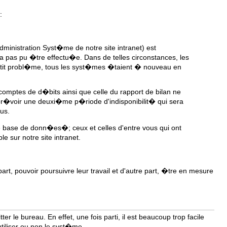
:
inistration Syst�me de notre site intranet) est
as pu �tre effectu�e. Dans de telles circonstances, les
etit probl�me, tous les syst�mes �taient � nouveau en
omptes de d�bits ainsi que celle du rapport de bilan ne
pr�voir une deuxi�me p�riode d'indisponibilit� qui sera
us.
e base de donn�es�; ceux et celles d'entre vous qui ont
 sur notre site intranet.
rt, pouvoir poursuivre leur travail et d'autre part, �tre en mesure
ter le bureau. En effet, une fois parti, il est beaucoup trop facile
'utiliser ou non le syst�me.