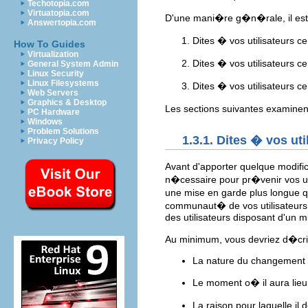
Techotopia.com
Virtuatopia.com
D'une mani�re g�n�rale, il est 
Answertopia.com
Dites � vos utilisateurs ce
How To Guides
Virtualization
Dites � vos utilisateurs ce
General System Admin
Linux Security
Linux Filesystems
Dites � vos utilisateurs ce
Web Servers
Graphics & Desktop
Les sections suivantes examinen
PC Hardware
Windows
Problem Solutions
1.3.1. Dites � vos uti
Privacy Policy
Avant d'apporter quelque modific
n�cessaire pour pr�venir vos ut
une mise en garde plus longue q
communaut� de vos utilisateurs
des utilisateurs disposant d'un
Au minimum, vous devriez d�cr
La nature du changement
Le moment o� il aura lieu
La raison pour laquelle il 