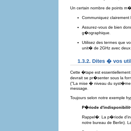
Un certain nombre de points m�r
Communiquez clairement l
Assurez-vous de bien don
g�ographique.
Utilisez des termes que 
unit� de 2GHz avec deux 
1.3.2. Dites � vos uti
Cette �tape est essentiellement
devrait se pr�senter sous la fo
("La mise � niveau du syst�me 
message.
Toujours selon notre exemple hy
P�riode d'indisponibil
Rappel�: La p�riode d'in
notre bureau de Berlin). 