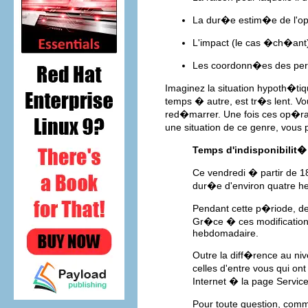
La dur�e estim�e de l'o
L'impact (le cas �ch�ant)
Les coordonn�es des pers
Imaginez la situation hypoth�ti
temps � autre, est tr�s lent. V
red�marrer. Une fois ces op�ra
une situation de ce genre, vou
Temps d'indisponibilit
Ce vendredi � partir de 18
dur�e d'environ quatre h
Pendant cette p�riode, de
Gr�ce � ces modifications
hebdomadaire.
Outre la diff�rence au ni
celles d'entre vous qui on
Internet � la page Servic
Pour toute question, comm