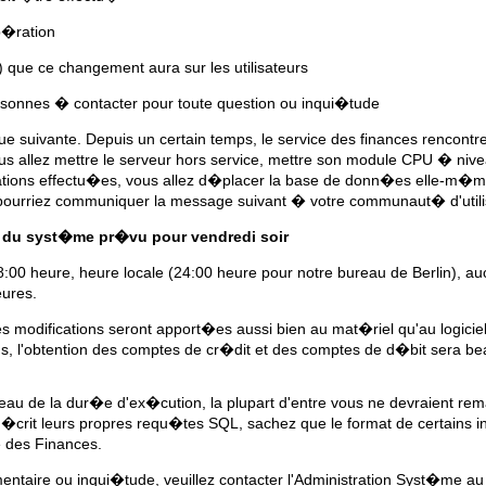
p�ration
 que ce changement aura sur les utilisateurs
onnes � contacter pour toute question ou inqui�tude
que suivante. Depuis un certain temps, le service des finances renco
ous allez mettre le serveur hors service, mettre son module CPU � niv
tions effectu�es, vous allez d�placer la base de donn�es elle-m�me
s pourriez communiquer la message suivant � votre communaut� d'util
� du syst�me pr�vu pour vendredi soir
:00 heure, heure locale (24:00 heure pour notre bureau de Berlin), au
eures.
s modifications seront apport�es aussi bien au mat�riel qu'au logici
, l'obtention des comptes de cr�dit et des comptes de d�bit sera b
veau de la dur�e d'ex�cution, la plupart d'entre vous ne devraient re
t �crit leurs propres requ�tes SQL, sachez que le format de certains 
e des Finances.
entaire ou inqui�tude, veuillez contacter l'Administration Syst�me au