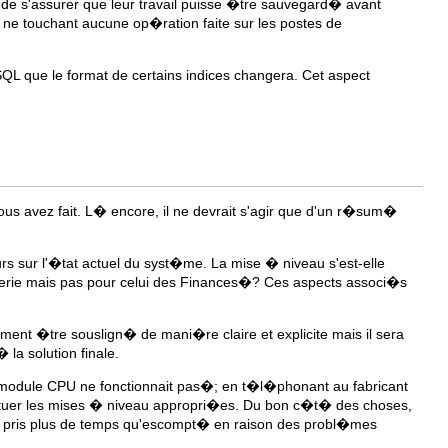
 de s'assurer que leur travail puisse �tre sauvegard� avant
ne touchant aucune op�ration faite sur les postes de
SQL que le format de certains indices changera. Cet aspect
ous avez fait. L� encore, il ne devrait s'agir que d'un r�sum�
eurs sur l'�tat actuel du syst�me. La mise � niveau s'est-elle
erie mais pas pour celui des Finances�? Ces aspects associ�s
ent �tre souslign� de mani�re claire et explicite mais il sera
 la solution finale.
 module CPU ne fonctionnait pas�; en t�l�phonant au fabricant
ctuer les mises � niveau appropri�es. Du bon c�t� des choses,
a pris plus de temps qu'escompt� en raison des probl�mes