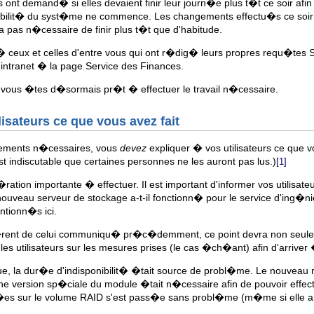
nt demand� si elles devaient finir leur journ�e plus t�t ce soir afin
ibilit� du syst�me ne commence. Les changements effectu�s ce soir 
sera pas n�cessaire de finir plus t�t que d'habitude.
r � ceux et celles d'entre vous qui ont r�dig� leurs propres requ�tes 
 intranet � la page Service des Finances.
s, vous �tes d�sormais pr�t � effectuer le travail n�cessaire.
lisateurs ce que vous avez fait
gements n�cessaires, vous
devez
expliquer � vos utilisateurs ce que v
 indiscutable que certaines personnes ne les auront pas lus.)
[1]
�ration importante � effectuer. Il est important d'informer vos utilisat
eau serveur de stockage a-t-il fonctionn� pour le service d'ing�ni
tionn�s ici.
diff�rent de celui communiqu� pr�c�demment, ce point devra non seulem
s utilisateurs sur les mesures prises (le cas �ch�ant) afin d'arriver �
ue, la dur�e d'indisponibilit� �tait source de probl�me. Le nouveau
ne version sp�ciale du module �tait n�cessaire afin de pouvoir effe
n�es sur le volume RAID s'est pass�e sans probl�me (m�me si elle 