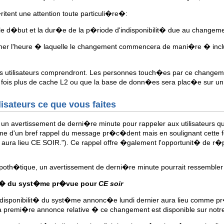
itent une attention toute particuli�re�:
e d�but et la dur�e de la p�riode d'indisponibilit� due au changeme
ner l'heure � laquelle le changement commencera de mani�re � inc
vos utilisateurs comprendront. Les personnes touch�es par ce change
fois plus de cache L2 ou que la base de donn�es sera plac�e sur un
lisateurs ce que vous faites
 un avertissement de derni�re minute pour rappeler aux utilisateurs
rme d'un bref rappel du message pr�c�dent mais en soulignant cette f
aura lieu CE SOIR."). Ce rappel offre �galement l'opportunit� de r�
poth�tique, un avertissement de derni�re minute pourrait ressembler 
it� du syst�me pr�vue pour
CE soir
disponibilit� du syst�me annonc�e lundi dernier aura lieu comme pr�
La premi�re annonce relative � ce changement est disponible sur notre