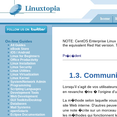
NOTE: CentOS Enterprise Linux i
On-line Guides
the equivalent Red Hat version.
All Guides
eBook Store
iOS / Android
Pr�c�dent
Linux for Beginners
Office Productivity
Linux Installation
Linux Security
Linux Utilities
1.3. Communi
Linux Virtualization
Linux Kernel
System/Network Admin
Programming
Lorsqu'il s'agit de vos utilisat
Scripting Languages
en revanche �tre � l'origine d'
Development Tools
Web Development
GUI Toolkits/Desktop
La m�thode selon laquelle vous co
Databases
site Web interne. D'autres peuven
Mail Systems
une note �crite sur un morceau de
openSolaris
Eclipse Documentation
les m�thodes qui fonctionnent l