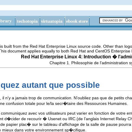
s built from the Red Hat Enterprise Linux source code. Other than lo
 This document applies equally to both Red Hat and CentOS Enterprise 
Red Hat Enterprise Linux 4: Introduction � l'adm
Chapitre 1. Philosophie de l'administration
quez autant que possible
eurs, il n'y a jamais trop de communication. N'oubliez pas que de petits
une confusion totale pour le/la secr�taire des Ressources Humaines.
mmuniquez avec vos utilisateurs peut varier en fonction de votre entrepr
t d�cider de recourir � Usenet ou IRC.(de l'anglais Internet Relay Chat
 papier plac� sur le tableau d'affichage de la salle de pause pourra m�
e mieux dans votre environnement sp�cifique.