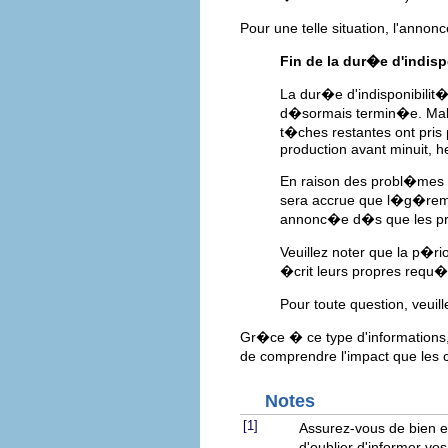
Pour une telle situation, l'anno
Fin de la dur�e d'indis
La dur�e d'indisponibilit
d�sormais termin�e. Malh
t�ches restantes ont pri
production avant minuit, h
En raison des probl�mes m
sera accrue que l�g�remen
annonc�e d�s que les pr
Veuillez noter que la p�r
�crit leurs propres requ�t
Pour toute question, veuil
Gr�ce � ce type d'informations, 
de comprendre l'impact que les 
Notes
[1]
Assurez-vous de bien 
d'oublier d'informer vos