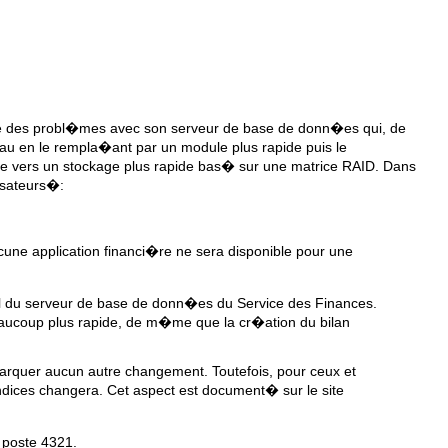
ntre des probl�mes avec son serveur de base de donn�es qui, de
eau en le rempla�ant par un module plus rapide puis le
 vers un stockage plus rapide bas� sur une matrice RAID. Dans
isateurs�:
cune application financi�re ne sera disponible pour une
el du serveur de base de donn�es du Service des Finances.
eaucoup plus rapide, de m�me que la cr�ation du bilan
marquer aucun autre changement. Toutefois, pour ceux et
indices changera. Cet aspect est document� sur le site
 poste 4321.