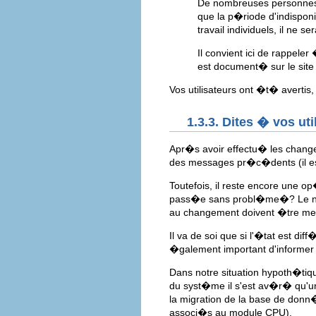
De nombreuses personnes o
que la p�riode d'indispon
travail individuels, il ne 
Il convient ici de rappele
est document� sur le site
Vos utilisateurs ont �t� averti
1.3.3. Dites � vos uti
Apr�s avoir effectu� les chan
des messages pr�c�dents (il est
Toutefois, il reste encore une op
pass�e sans probl�me�? Le nouv
au changement doivent �tre men
Il va de soi que si l'�tat est 
�galement important d'informer le
Dans notre situation hypoth�tiq
du syst�me il s'est av�r� qu'u
la migration de la base de don
associ�s au module CPU).