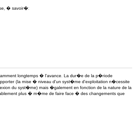
sse, � savoir�:
uffisamment longtemps � l'avance. La dur�e de la p�riode
apporter (la mise � niveau d'un syst�me d'exploitation n�cessite
exion du syst�me) mais �galement en fonction de la nature de la
robablement plus � m�me de faire face � des changements que