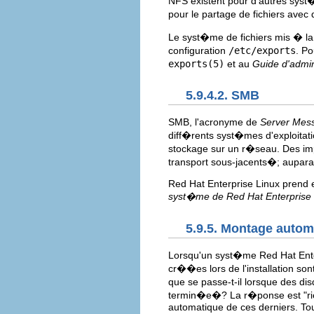
NFS existent pour d'autres syst�
pour le partage de fichiers ave
Le syst�me de fichiers mis � la 
configuration
/etc/exports
. P
exports(5)
et au
Guide d'admin
5.9.4.2. SMB
SMB, l'acronyme de
Server Mes
diff�rents syst�mes d'exploitat
stockage sur un r�seau. Des im
transport sous-jacents�; aupara
Red Hat Enterprise Linux prend
syst�me de Red Hat Enterprise 
5.9.5. Montage autom
Lorsqu'un syst�me Red Hat Enterp
cr��es lors de l'installation 
que se passe-t-il lorsque des di
termin�e�? La r�ponse est "rie
automatique de ces derniers. Tout