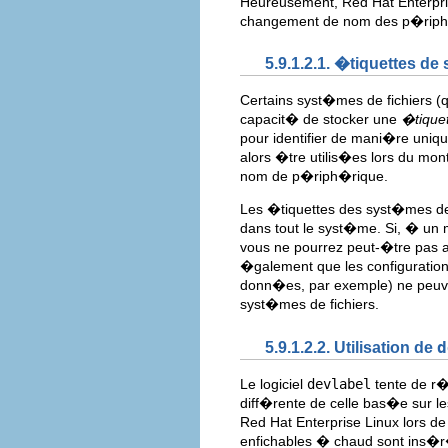
Heureusement, Red Hat Enterpris
changement de nom des p�riph
5.9.1.2.1. �tiquettes de
Certains syst�mes de fichiers 
capacit� de stocker une
�tique
pour identifier de mani�re uniq
alors �tre utilis�es lors du mon
nom de p�riph�rique.
Les �tiquettes des syst�mes de 
dans tout le syst�me. Si, � un
vous ne pourrez peut-�tre pas a
�galement que les configuration
donn�es, par exemple) ne peuven
syst�mes de fichiers.
5.9.1.2.2. Utilisation de
d
Le logiciel
devlabel
tente de r
diff�rente de celle bas�e sur le
Red Hat Enterprise Linux lors 
enfichables � chaud sont ins�r