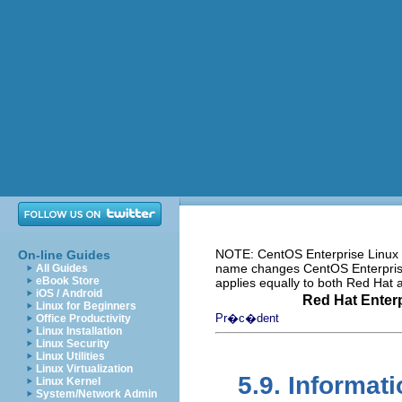
NOTE: CentOS Enterprise Linux i
On-line Guides
name changes CentOS Enterprise 
All Guides
eBook Store
applies equally to both Red Hat
iOS / Android
Red Hat Enterp
Linux for Beginners
Pr�c�dent
Office Productivity
Linux Installation
Linux Security
Linux Utilities
Linux Virtualization
5.9. Informa
Linux Kernel
System/Network Admin