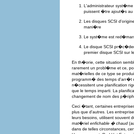
L'administrateur syst�me
puissent �tre ajout�s au
Les disques SCSI d'origin
mani�re
Le syst�me est red�ma
Le disque SCSI pr�c�de
premier disque SCSI sur l
En th�orie, cette situation semb
rarement un probl�me et ce, po
mat�rielles de ce type se produ
programm� des temps d'arr�t du
n�cessitent une planification ri
que le temps imparti. La planifi
changement de nom des p�riph
Ceci �tant, certaines entrepris
plus que d'autres. Les entrepris
leurs besoins, utilisent souvent
mat�riel
enfichable � chaud
(au
dans de telles circonstances, 