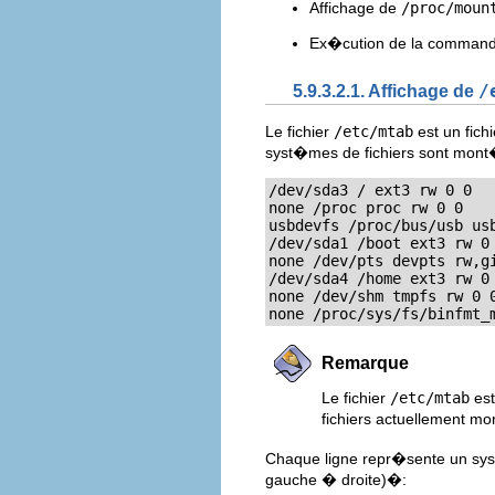
Affichage de
/proc/moun
Ex�cution de la comman
5.9.3.2.1. Affichage de
/
Le fichier
/etc/mtab
est un fich
syst�mes de fichiers sont mont
/dev/sda3 / ext3 rw 0 0

none /proc proc rw 0 0

usbdevfs /proc/bus/usb usb
/dev/sda1 /boot ext3 rw 0 
none /dev/pts devpts rw,gi
/dev/sda4 /home ext3 rw 0 
none /dev/shm tmpfs rw 0 0
none /proc/sys/fs/binfmt_
Remarque
Le fichier
/etc/mtab
est
fichiers actuellement m
Chaque ligne repr�sente un syst
gauche � droite)�: