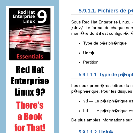
5.9.1.1. Fichiers de
Sous Red Hat Enterprise Linux, l
/dev/
. Le format de chaque no
mani�re dont il est configur�.
Type de p�riph�rique
Unit�
Partition
5.9.1.1.1. Type de p�ri
Les deux premi�res lettres du 
p�riph�rique. Pour les disques 
sd
— Le p�riph�rique es
hd
— Le p�riph�rique es
De plus amples informations sur
5.9.1.1.2. Unit�