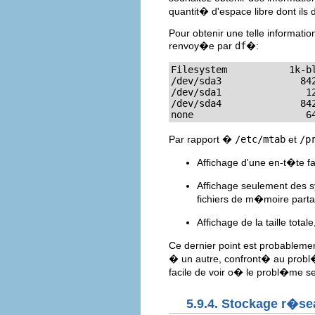
quantit� d'espace libre dont ils 
Pour obtenir une telle informatio
renvoy�e par
df
�:
Filesystem           1k-bl
/dev/sda3              842
/dev/sda1               12
/dev/sda4              842
none                    6
Par rapport �
/etc/mtab
et
/p
Affichage d'une en-t�te fa
Affichage seulement des 
fichiers de m�moire par
Affichage de la taille total
Ce dernier point est probableme
� un autre, confront� au probl
facile de voir o� le probl�me se
5.9.4. Stockage r�se