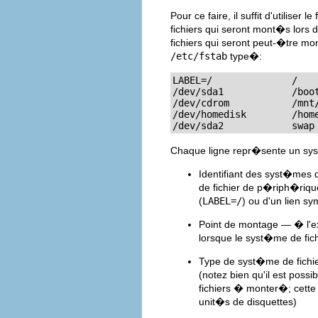
Pour ce faire, il suffit d'utiliser le
fichiers qui seront mont�s lors
fichiers qui seront peut-�tre mo
/etc/fstab
type�:
LABEL=/              /   
/dev/sda1            /boo
/dev/cdrom           /mnt
/dev/homedisk        /hom
/dev/sda2            swap
Chaque ligne repr�sente un syst
Identifiant des syst�mes d
de fichier de p�riph�riqu
(
LABEL=/
) ou d'un lien 
Point de montage — � l'ex
lorsque le syst�me de fic
Type de syst�me de fichie
(notez bien qu'il est poss
fichiers � monter�; cette 
unit�s de disquettes)