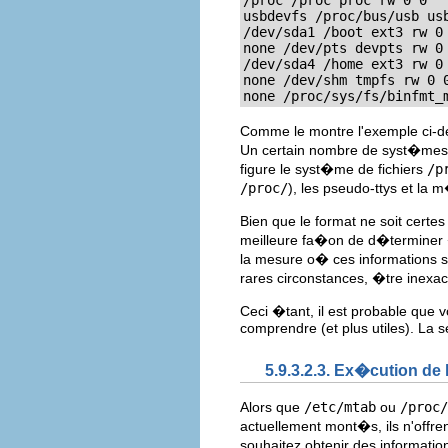
/proc /proc proc rw 0 0

usbdevfs /proc/bus/usb usb
/dev/sda1 /boot ext3 rw 0 
none /dev/pts devpts rw 0 
/dev/sda4 /home ext3 rw 0 
none /dev/shm tmpfs rw 0 0
none /proc/sys/fs/binfmt_
Comme le montre l'exemple ci-d
Un certain nombre de syst�mes d
figure le syst�me de fichiers
/p
/proc/
), les pseudo-ttys et la
Bien que le format ne soit cert
meilleure fa�on de d�terminer 
la mesure o� ces informations s
rares circonstances, �tre inexac
Ceci �tant, il est probable que v
comprendre (et plus utiles). La
5.9.3.2.3. Ex�cution d
Alors que
/etc/mtab
ou
/proc/
actuellement mont�s, ils n'offre
souhaitez obtenir des informati