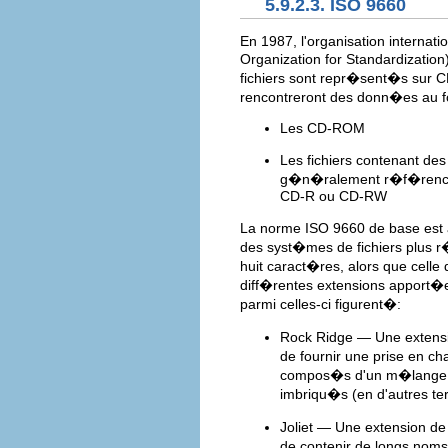
5.9.2.3. ISO 9660
En 1987, l'organisation internat
Organization for Standardization
fichiers sont repr�sent�s sur 
rencontreront des donn�es au 
Les CD-ROM
Les fichiers contenant des
g�n�ralement r�f�rence 
CD-R ou CD-RW
La norme ISO 9660 de base est a
des syst�mes de fichiers plus r
huit caract�res, alors que celle 
diff�rentes extensions apport�
parmi celles-ci figurent�:
Rock Ridge — Une extensio
de fournir une prise en cha
compos�s d'un m�lange de 
imbriqu�s (en d'autres t
Joliet — Une extension d
de contenir de longs noms 