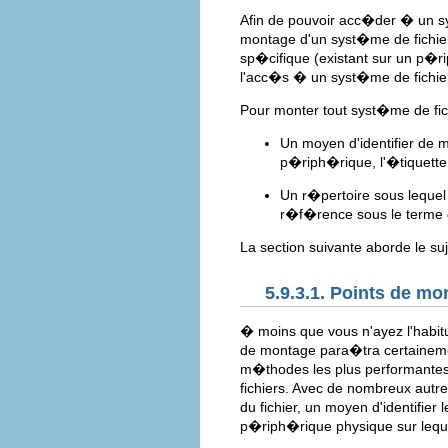
Afin de pouvoir acc�der � un sys
montage d'un syst�me de fichier
sp�cifique (existant sur un p�r
l'acc�s � un syst�me de fichier
Pour monter tout syst�me de fic
Un moyen d'identifier de m
p�riph�rique, l'�tiquette
Un r�pertoire sous lequel 
r�f�rence sous le terme
La section suivante aborde le s
5.9.3.1. Points de mo
� moins que vous n'ayez l'habitu
de montage para�tra certaineme
m�thodes les plus performante
fichiers. Avec de nombreux autre
du fichier, un moyen d'identifier 
p�riph�rique physique sur lequel