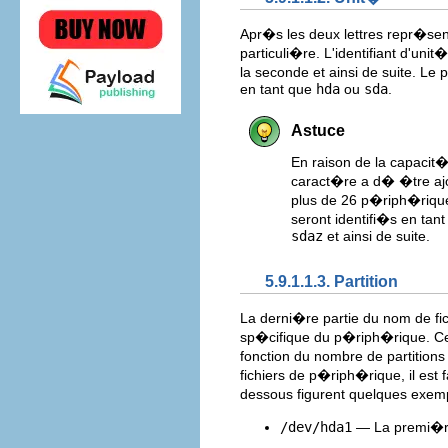
Apr�s les deux lettres repr�sent
particuli�re. L'identifiant d'uni
la seconde et ainsi de suite. L
en tant que
hda
ou
sda
.
Astuce
En raison de la capaci
caract�re a d� �tre ajo
plus de 26 p�riph�riqu
seront identifi�s en tan
sdaz
et ainsi de suite.
5.9.1.1.3. Partition
La derni�re partie du nom de fi
sp�cifique du p�riph�rique. C
fonction du nombre de partition
fichiers de p�riph�rique, il est 
dessous figurent quelques exe
/dev/hda1
— La premi�re 