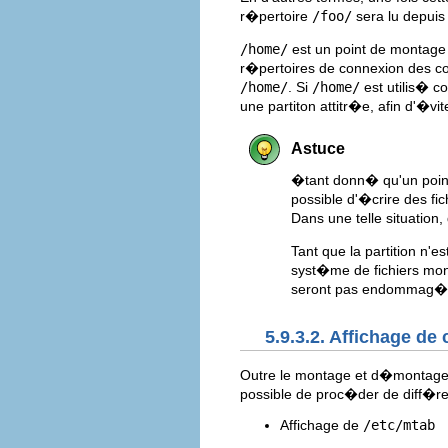
r�pertoire
/foo/
sera lu depuis 
/home/
est un point de montage
r�pertoires de connexion des co
/home/
. Si
/home/
est utilis� c
une partiton attitr�e, afin d'�v
Astuce
�tant donn� qu'un point 
possible d'�crire des fi
Dans une telle situation,
Tant que la partition n'e
syst�me de fichiers mon
seront pas endommag�s e
5.9.3.2. Affichage de
Outre le montage et d�montage d'
possible de proc�der de diff�
Affichage de
/etc/mtab