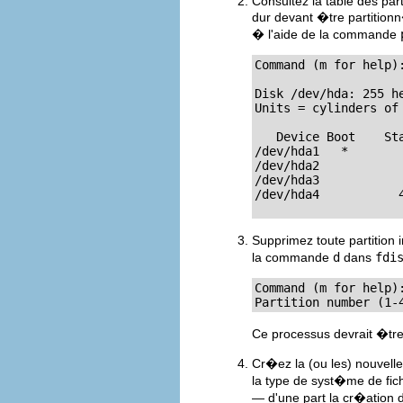
Consultez la table des par
dur devant �tre partition
� l'aide de la commande
Command (m for help)
Disk /dev/hda: 255 he
Units = cylinders of 
   Device Boot    St
/dev/hda1   *        
/dev/hda2           
/dev/hda3            
/dev/hda4           
Supprimez toute partition i
la commande
d
dans
fdi
Command (m for help)
Partition number (1-
Ce processus devrait �tre 
Cr�ez la (ou les) nouvelle
la type de syst�me de fic
— d'une part la cr�ation 