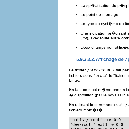
La sp�cification du p�ri
Le point de montage
Le type de syst�me de fic
Une indication pr�cisant s
(
rw
), avec toute autre op
Deux champs non utilis�s
5.9.3.2.2. Affichage de
/
Le fichier
/proc/mounts
fait pa
fichiers sous
/proc/
, le "fichier"
Linux.
En fait, ce n'est m�me pas un f
� disposition (par le noyau Linux
En utilisant la commande
cat /
fichiers mont�s�:
rootfs / rootfs rw 0 0

/dev/root / ext3 rw 0 0
