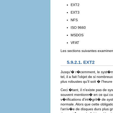
EXT2
EXT3
NFS
ISO 9660
MSDOS
VFAT
Les sections suivantes examinen
5.9.2.1. EXT2
Jusqu'� r�cemment, le syst�me d
tel, il a fait l'objet de si nomb
plus robustes qu'il soit � l'heure
Ceci �tant, il n'existe pas de s
souvent mentionn� en ce qui conce
v�rifications d'int�grit� de sy
normale. Alors que cette obligat
l'arriv�e de disques durs plus 