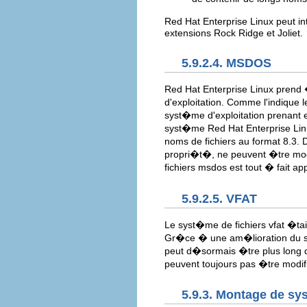
Red Hat Enterprise Linux peut i
extensions Rock Ridge et Joliet.
5.9.2.4. MSDOS
Red Hat Enterprise Linux prend
d'exploitation. Comme l'indiqu
syst�me d'exploitation prenant
syst�me Red Hat Enterprise Linu
noms de fichiers au format 8.3. D
propri�t�, ne peuvent �tre modi
fichiers msdos est tout � fait ap
5.9.2.5. VFAT
Le syst�me de fichiers vfat �tait
Gr�ce � une am�lioration du sys
peut d�sormais �tre plus long q
peuvent toujours pas �tre modi
5.9.3. Montage de sy