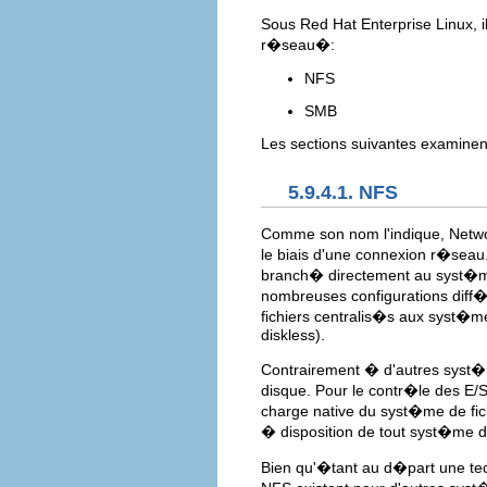
Sous Red Hat Enterprise Linux, i
r�seau�:
NFS
SMB
Les sections suivantes examinen
5.9.4.1. NFS
Comme son nom l'indique, Networ
le biais d'une connexion r�seau
branch� directement au syst�me 
nombreuses configurations diff
fichiers centralis�s aux syst�m
diskless).
Contrairement � d'autres syst�m
disque. Pour le contr�le des E/S
charge native du syst�me de fic
� disposition de tout syst�me d
Bien qu'�tant au d�part une tech