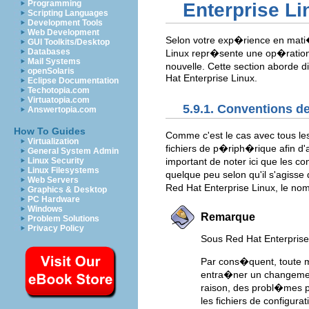
Programming
Enterprise Li
Scripting Languages
Development Tools
Web Development
Selon votre exp�rience en mati�
GUI Toolkits/Desktop
Databases
Linux repr�sente une op�ration 
Mail Systems
nouvelle. Cette section aborde d
openSolaris
Hat Enterprise Linux.
Eclipse Documentation
Techotopia.com
Virtuatopia.com
5.9.1. Conventions 
Answertopia.com
How To Guides
Comme c'est le cas avec tous les
Virtualization
fichiers de p�riph�rique afin d
General System Admin
important de noter ici que les
Linux Security
Linux Filesystems
quelque peu selon qu'il s'agiss
Web Servers
Red Hat Enterprise Linux, le no
Graphics & Desktop
PC Hardware
Windows
Remarque
Problem Solutions
Privacy Policy
Sous Red Hat Enterpris
Par cons�quent, toute m
entra�ner un changemen
raison, des probl�mes 
les fichiers de configu