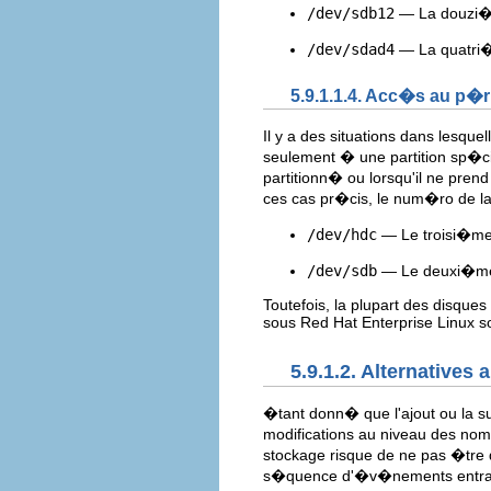
/dev/sdb12
— La douzi�me
/dev/sdad4
— La quatri�m
5.9.1.1.4. Acc�s au p�r
Il y a des situations dans lesque
seulement � une partition sp�ci
partitionn� ou lorsqu'il ne pre
ces cas pr�cis, le num�ro de la
/dev/hdc
— Le troisi�me 
/dev/sdb
— Le deuxi�me 
Toutefois, la plupart des disques
sous Red Hat Enterprise Linux s
5.9.1.2. Alternative
�tant donn� que l'ajout ou la 
modifications au niveau des nom
stockage risque de ne pas �tre 
s�quence d'�v�nements entra