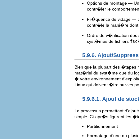
Options de montage — Une 
contr�ler le comporteme
Fr�quence de vidage — Si 
contr�le la mani�re don
Ordre de v�rification des
syst�mes de fichiers
fsc
5.9.6. Ajout/Suppres
Bien que la plupart des �tapes
mat�riel du syst�me que du logi
� votre environnement d'exploit
Linux qui doivent �tre suivies p
5.9.6.1. Ajout de sto
Le processus permettant d'ajout
simple. Ci-apr�s figurent les �
Partitionnement
Formatage d'une ou plusieu