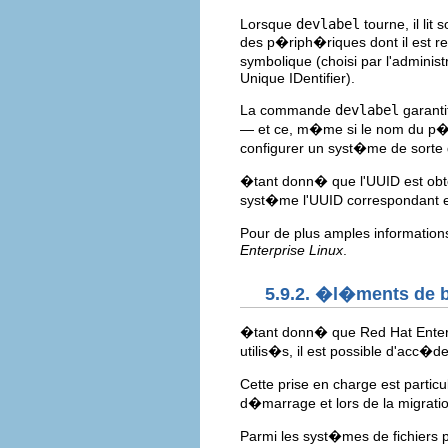
Lorsque
devlabel
tourne, il lit 
des p�riph�riques dont il est re
symbolique (choisi par l'administ
Unique IDentifier).
La commande
devlabel
garanti
— et ce, m�me si le nom du p�
configurer un syst�me de sorte 
�tant donn� que l'UUID est obte
syst�me l'UUID correspondant e
Pour de plus amples information
Enterprise Linux
.
5.9.2. �l�ments de 
�tant donn� que Red Hat Enterpr
utilis�s, il est possible d'acc�
Cette prise en charge est parti
d�marrage et lors de la migratio
Parmi les syst�mes de fichiers p