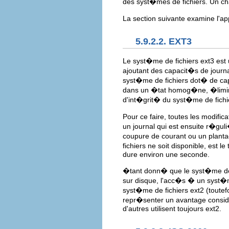
des syst�mes de fichiers. Un c
La section suivante examine l'
5.9.2.2. EXT3
Le syst�me de fichiers ext3 es
ajoutant des capacit�s de journal
syst�me de fichiers dot� de cap
dans un �tat homog�ne, �liminan
d'int�grit� du syst�me de fichi
Pour ce faire, toutes les modifi
un journal qui est ensuite r�
coupure de courant ou un planta
fichiers ne soit disponible, est 
dure environ une seconde.
�tant donn� que le syst�me de f
sur disque, l'acc�s � un syst�me
syst�me de fichiers ext2 (toutefo
repr�senter un avantage consid�
d'autres utilisent toujours ext2.