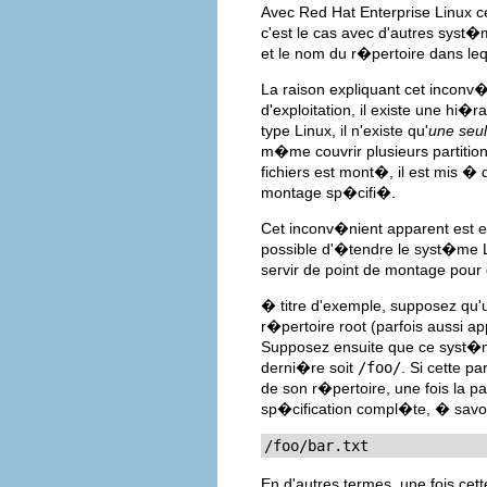
Avec Red Hat Enterprise Linux
c'est le cas avec d'autres syst�m
et le nom du r�pertoire dans leque
La raison expliquant cet inconv
d'exploitation, il existe une hi
type Linux, il n'existe qu'
une seu
m�me couvrir plusieurs partition
fichiers est mont�, il est mis �
montage sp�cifi�.
Cet inconv�nient apparent est en
possible d'�tendre le syst�me 
servir de point de montage pour
� titre d'exemple, supposez qu
r�pertoire root (parfois aussi 
Supposez ensuite que ce syst�me
derni�re soit
/foo/
. Si cette pa
de son r�pertoire, une fois la p
sp�cification compl�te, � savo
/foo/bar.txt
En d'autres termes, une fois cett