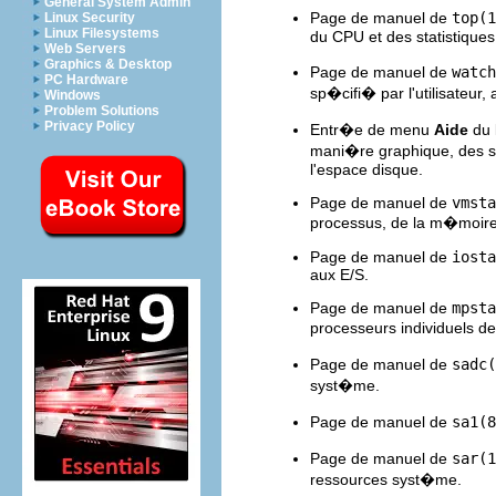
General System Admin
Page de manuel de
top(1
Linux Security
Linux Filesystems
du CPU et des statistique
Web Servers
Graphics & Desktop
Page de manuel de
watch
PC Hardware
sp�cifi� par l'utilisateur, 
Windows
Problem Solutions
Privacy Policy
Entr�e de menu
Aide
du
mani�re graphique, des st
l'espace disque.
Page de manuel de
vmsta
processus, de la m�moire,
Page de manuel de
iosta
aux E/S.
Page de manuel de
mpsta
processeurs individuels d
Page de manuel de
sadc(
syst�me.
Page de manuel de
sa1(8
Page de manuel de
sar(1
ressources syst�me.