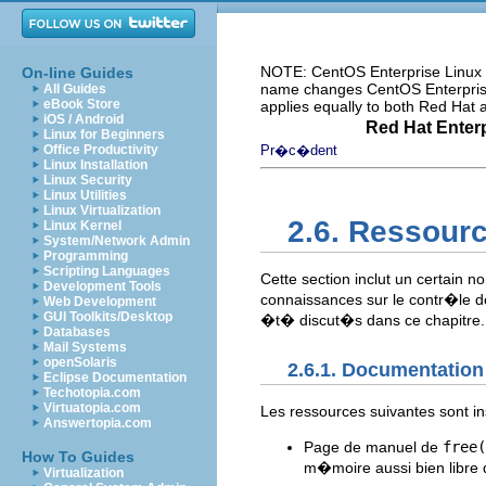
NOTE: CentOS Enterprise Linux i
On-line Guides
name changes CentOS Enterprise 
All Guides
eBook Store
applies equally to both Red Hat
iOS / Android
Red Hat Enterp
Linux for Beginners
Office Productivity
Pr�c�dent
Linux Installation
Linux Security
Linux Utilities
Linux Virtualization
2.6. Ressour
Linux Kernel
System/Network Admin
Programming
Scripting Languages
Cette section inclut un certain
Development Tools
connaissances sur le contr�le d
Web Development
GUI Toolkits/Desktop
�t� discut�s dans ce chapitre.
Databases
Mail Systems
openSolaris
2.6.1. Documentation
Eclipse Documentation
Techotopia.com
Virtuatopia.com
Les ressources suivantes sont ins
Answertopia.com
Page de manuel de
free(
How To Guides
m�moire aussi bien libre q
Virtualization