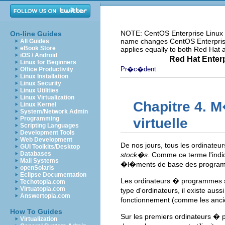
NOTE: CentOS Enterprise Linux i
On-line Guides
name changes CentOS Enterprise 
All Guides
eBook Store
applies equally to both Red Hat
iOS / Android
Red Hat Enterp
Linux for Beginners
Pr�c�dent
Office Productivity
Linux Installation
Linux Security
Linux Utilities
Linux Virtualization
Chapitre 4. 
Linux Kernel
System/Network Admin
Programming
virtuelle
Scripting Languages
Development Tools
Web Development
De nos jours, tous les ordinateur
GUI Toolkits/Desktop
Databases
stock�s
. Comme ce terme l'indi
Mail Systems
�l�ments de base des programme
openSolaris
Eclipse Documentation
Les ordinateurs � programmes 
Techotopia.com
Virtuatopia.com
type d'ordinateurs, il existe auss
Answertopia.com
fonctionnement (comme les anci
How To Guides
Sur les premiers ordinateurs �
Virtualization