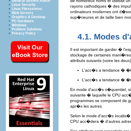
de nombreux noms et utilisait un
General System Admin
Linux Security
rayons cathodiques � des impul
Linux Filesystems
ordinateurs modernes ont d�sor
Web Servers
Graphics & Desktop
sup�rieures et de taille bien mo
PC Hardware
Windows
Problem Solutions
Privacy Policy
4.1. Modes d
Il est important de garder � l'e
stockage de certaines mani�res
attributs suivants (voire les deu
L'acc�s a tendance � �t
L'acc�s a tendance � �t
En mode d'acc�s s�quentiel, 
suivante � laquelle le CPU acc�
programmes se composent de gra
apr�s les autres.
Selon le mode d'acc�s localis
CPU acc�dera � d'autres adres