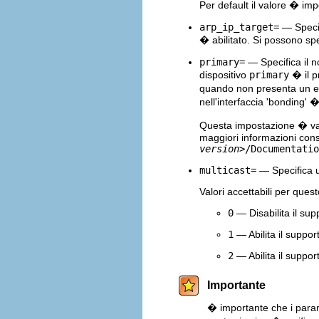
Per default il valore � im
arp_ip_target=
— Specif
� abilitato. Si possono spe
primary=
— Specifica il 
dispositivo
primary
� il p
quando non presenta un e
nell'interfaccia 'bonding' 
Questa impostazione � val
maggiori informazioni con
version>
/Documentatio
multicast=
— Specifica un
Valori accettabili per que
0
— Disabilita il sup
1
— Abilita il support
2
— Abilita il supporto
Importante
� importante che i para