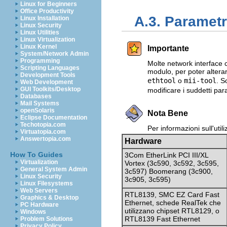
Linux for Beginners
Office Productivity
A.3. Parametr
Linux Installation
Linux Security
Linux Utilities
Linux Virtualization
Linux Kernel
Importante
System/Network Admin
Programming
Molte network interface 
Scripting Languages
modulo, per poter alterar
Development Tools
ethtool
o
mii-tool
. S
Web Development
GUI Toolkits/Desktop
modificare i suddetti par
Databases
Mail Systems
openSolaris
Nota Bene
Eclipse Documentation
Techotopia.com
Per informazioni sull'util
Virtuatopia.com
Answertopia.com
Hardware
How To Guides
3Com EtherLink PCI III/XL
Virtualization
Vortex (3c590, 3c592, 3c595,
General System Admin
3c597) Boomerang (3c900,
Linux Security
3c905, 3c595)
Linux Filesystems
Web Servers
RTL8139, SMC EZ Card Fast
Graphics & Desktop
Ethernet, schede RealTek che
PC Hardware
utilizzano chipset RTL8129, o
Windows
RTL8139 Fast Ethernet
Problem Solutions
Privacy Policy