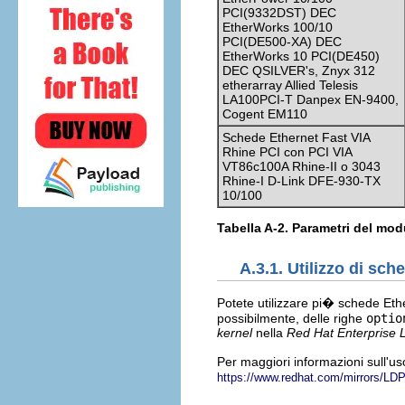
PCI(9332DST) DEC
EtherWorks 100/10
PCI(DE500-XA) DEC
EtherWorks 10 PCI(DE450)
DEC QSILVER's, Znyx 312
etherarray Allied Telesis
LA100PCI-T Danpex EN-9400,
Cogent EM110
Schede Ethernet Fast VIA
Rhine PCI con PCI VIA
VT86c100A Rhine-II o 3043
Rhine-I D-Link DFE-930-TX
10/100
Tabella A-2. Parametri del mod
A.3.1. Utilizzo di sch
Potete utilizzare pi� schede Et
possibilmente, delle righe
optio
kernel
nella
Red Hat Enterprise 
Per maggiori informazioni sull'u
https://www.redhat.com/mirrors/