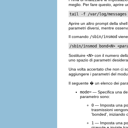
meglio. Per fare questo, aprire u
tail -f /var/log/messages
Aprire un altro prompt della she
parametri diversi, mentre osserva
Il comando
/sbin/insmod
viene
/sbin/insmod bond
<N>
<par
Sostituire
<N>
con il numero della
uno spazio di parametri desiderati
Una volta accertato che non ci so
aggiungere i parametri del mod
Il seguente � un elenco dei para
mode=
— Specifica una del
parametro sono:
0
— Imposta una polic
trasmissioni vengono
'bonded', iniziando 
1
— Imposta una polic
ricevute e inviate tr