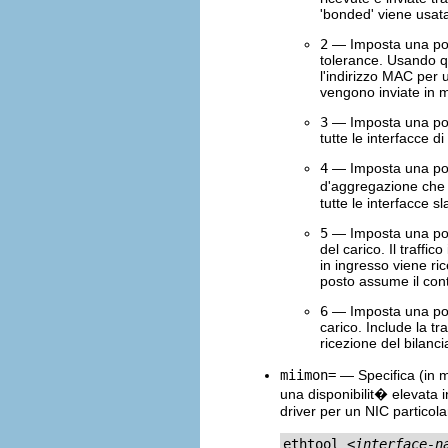
'bonded' viene usata
2
— Imposta una polic
tolerance. Usando qu
l'indirizzo MAC per 
vengono inviate in m
3
— Imposta una polic
tutte le interfacce di
4
— Imposta una poli
d'aggregazione che 
tutte le interfacce 
5
— Imposta una poli
del carico. Il traffic
in ingresso viene ric
posto assume il cont
6
— Imposta una polic
carico. Include la tr
ricezione del bilanc
miimon=
— Specifica (in mi
una disponibilit� elevata in
driver per un NIC particola
ethtool 
<interface-n