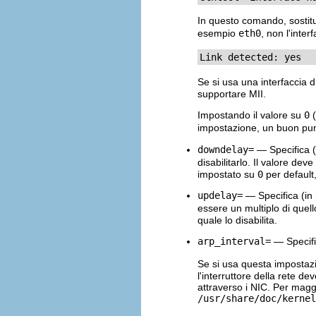
In questo comando, sostit
esempio
eth0
, non l'inter
Link detected: yes
Se si usa una interfaccia 
supportare MII.
Impostando il valore su
0
(
impostazione, un buon pu
downdelay=
— Specifica (i
disabilitarlo. Il valore de
impostato su
0
per default, 
updelay=
— Specifica (in 
essere un multiplo di quel
quale lo disabilita.
arp_interval=
— Specific
Se si usa questa impostaz
l'interruttore della rete d
attraverso i NIC. Per magg
/usr/share/doc/kernel