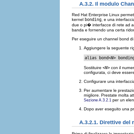
A.3.2. Il modulo Cha
Red Hat Enterprise Linux permett
kernel
bonding
, e una interfacc
due o pi� interfacce di rete ad 
banda e fornendo una certa rid
Per eseguire un channel bond di i
Aggiungere la seguente r
alias bond
<N>
 bondin
Sostituire
<N>
con il numer
configurata, ci deve esser
Configurare una interfacci
Per aumentare le prestazio
migliore. Prestate molta a
per un elenc
Sezione A.3.2.1
Dopo aver eseguito una pro
A.3.2.1. Direttive de
Prima di finalizzare le impostazi