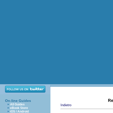
Re
On-line Guides
All Guides
Indietro
eBook Store
iOS / Android