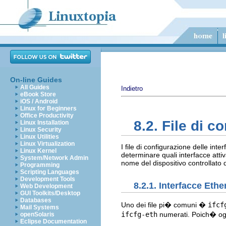
On-line Guides
All Guides
Indietro
eBook Store
iOS / Android
Linux for Beginners
Office Productivity
8.2. File di c
Linux Installation
Linux Security
Linux Utilities
Linux Virtualization
I file di configurazione delle inte
Linux Kernel
determinare quali interfacce att
System/Network Admin
nome del dispositivo controllato d
Programming
Scripting Languages
Development Tools
8.2.1. Interfacce Ethe
Web Development
GUI Toolkits/Desktop
Databases
Uno dei file pi� comuni �
ifcf
Mail Systems
ifcfg-eth
numerati. Poich� ogni 
openSolaris
Eclipse Documentation