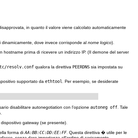
disapprovata, in quanto il valore viene calcolato automaticamente
cati dinamicamente, dove invece corrisponde al
nome logico
).
n hostname prima di ricevere un indirizzo IP. (Il demone del server
tc/resolv.conf
qualora la direttiva
PEERDNS
sia impostata su
ispositivo supportato da
ethtool
. Per esempio, se desiderate
rio disabilitare autonegotiation con l'opzione
autoneg off
. Tale
.
el dispositivo gateway (se presente).
ella forma di
AA:BB:CC:DD:EE:FF
. Questa direttiva � utile per le
terfacce, senza dare importanza all'ordine di caricamento