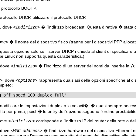
il protocollo BOOTP.
 protocollo DHCP. utilizzare il protocollo DHCP.
, dove
<indirizzo>
� l'indirizzo broadcast. Questa direttiva � stata 
ome>
� il nome del dispositivo fisico (tranne per i dispositivi PPP allo
esta opzione solo se il server DHCP richiede al client di specificare u
e Linux non supporta questa caratteristica.)
 dove
<indirizzo>
� l'indirizzo di un server dei nomi da inserire in
/e
>
, dove
<options>
rappresenta qualsiasi delle opzioni specifiche al d
mpleto:
g off speed 100 duplex full"
odificare le impostazioni duplex o la velocit�, � quasi sempre necessa
ta per prima, poich� le entry dell'opzione seguono l'ordine prestabilito
dove
<indirizzo>
corrisponde all'indirizzo IP del router della rete o d
 dove
<MAC-address>
� l'indirizzo hardware del dispositivo Ethernet n
 per assicurare l'assegnazione corretta dei nomi del dispositivo alle in