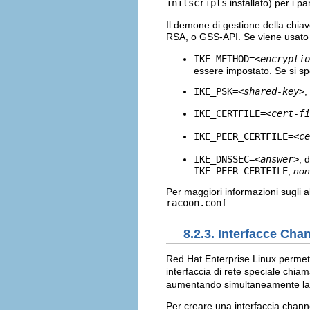
initscripts
installato) per i p
Il demone di gestione della chia
RSA, o GSS-API. Se viene usat
IKE_METHOD=
<encryptio
essere impostato. Se si sp
IKE_PSK=
<shared-key>
,
IKE_CERTFILE=
<cert-fi
IKE_PEER_CERTFILE=
<ce
IKE_DNSSEC=
<answer>
, 
IKE_PEER_CERTFILE
,
non
Per maggiori informazioni sugli a
racoon.conf
.
8.2.3. Interfacce Ch
Red Hat Enterprise Linux permette
interfaccia di rete speciale chia
aumentando simultaneamente la 
Per creare una interfaccia channe