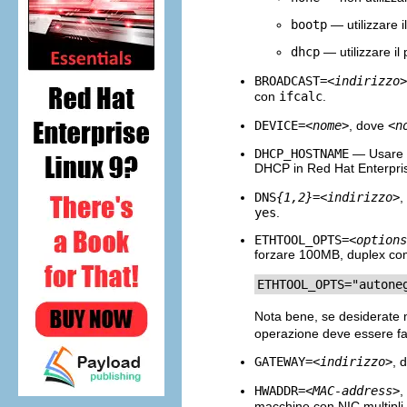
bootp
— utilizzare 
dhcp
— utilizzare il
BROADCAST=
<indirizzo>
con
ifcalc
.
DEVICE=
<nome>
, dove
<n
DHCP_HOSTNAME
— Usare qu
DHCP in Red Hat Enterpris
DNS
{1,2}
=
<indirizzo>
,
yes
.
ETHTOOL_OPTS=
<options
forzare 100MB, duplex co
ETHTOOL_OPTS="autone
Nota bene, se desiderate m
operazione deve essere fat
GATEWAY=
<indirizzo>
, 
HWADDR=
<MAC-address>
,
macchine con NIC multipli,