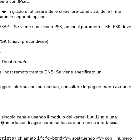
sieme con IPsec.
� in grado di utilizzare delle chiavi pre-condivise, delle firme
arie le seguenti opzioni:
SSAPI
. Se viene specificato
PSK
, anche il parametro
IKE_PSK
deve
PSK (chiavi precondivise).
.
r l'host
remoto
.
dell'host remoto tramite DNS. Se viene specificato un
ggiori informazioni su
racoon
, consultare le pagine man
racoon
e
un singolo canale usando il modulo del kernel
bonding
e una
i� interfacce di agire come se fossero una unica interfaccia,
cripts/
chiamato
ifcfg-bond
<N>
, sostituendo
<N>
con il numero