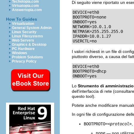
Techotopia.com
Di seguito viene riportato un ese
Virtuatopia.com
Answertopia.com
DEVICE=eth0

BOOTPROTO=none

How To Guides
ONBOOT=yes

Virtualization
NETWORK=10.0.1.0

General System Admin
NETMASK=255.255.255.0

Linux Security
IPADDR=10.0.1.27

Linux Filesystems
Web Servers
USERCTL=no
Graphics & Desktop
PC Hardware
I valori richiesti in un file di con
Windows
piuttosto diverso, a causa del fa
Problem Solutions
Privacy Policy
DEVICE=eth0

BOOTPROTO=dhcp

ONBOOT=yes
Lo
Strumento di amministrazio
dell'interfaccia di rete (consultare
questo tool).
Potete anche modificare manualmen
In ogni file di configurazione dell
BOOTPROTO=
<protocol>
,
none
— non utilizzar