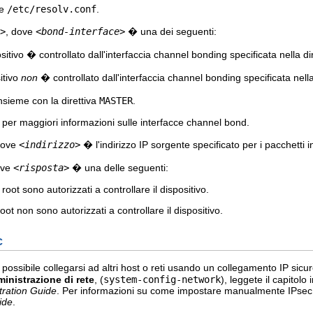
re
/etc/resolv.conf
.
>
, dove
<bond-interface>
� una dei seguenti:
tivo � controllato dall'interfaccia channel bonding specificata nella di
itivo
non
� controllato dall'interfaccia channel bonding specificata nella
nsieme con la direttiva
MASTER
.
per maggiori informazioni sulle interfacce channel bond.
dove
<indirizzo>
� l'indirizzo IP sorgente specificato per i pacchetti i
ove
<risposta>
� una delle seguenti:
root sono autorizzati a controllare il dispositivo.
oot non sono autorizzati a controllare il dispositivo.
c
ossibile collegarsi ad altri host o reti usando un collegamento IP sicu
inistrazione di rete
, (
system-config-network
), leggete il capitolo 
tration Guide
. Per informazioni su come impostare manualmente IPsec, c
ide
.