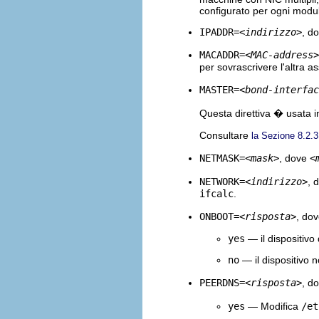
configurato per ogni modu
IPADDR=
<indirizzo>
, d
MACADDR=
<MAC-address>
per sovrascrivere l'altra a
MASTER=
<bond-interfac
Questa direttiva � usata i
Consultare
la Sezione 8.2.3
NETMASK=
<mask>
, dove
<
NETWORK=
<indirizzo>
, 
ifcalc
.
ONBOOT=
<risposta>
, do
yes
— il dispositivo 
no
— il dispositivo n
PEERDNS=
<risposta>
, d
yes
— Modifica
/et