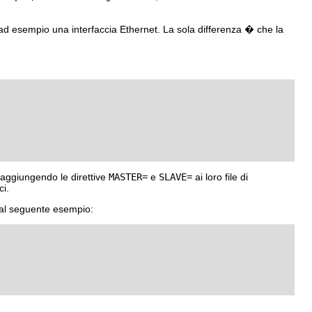
me ad esempio una interfaccia Ethernet. La sola differenza � che la
 aggiungendo le direttive
MASTER=
e
SLAVE=
ai loro file di
ci.
al seguente esempio: