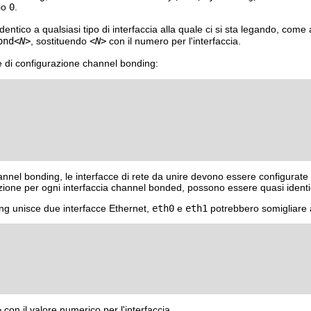
io
0
.
identico a qualsiasi tipo di interfaccia alla quale ci si sta legando, co
ond
<N>
, sostituendo
<N>
con il numero per l'interfaccia.
e di configurazione channel bonding:
annel bonding, le interfacce di rete da unire devono essere configurate
razione per ogni interfaccia channel bonded, possono essere quasi identi
ng unisce due interfacce Ethernet,
eth0
e
eth1
potrebbero somigliare 
>
con il valore numerico per l'interfaccia.