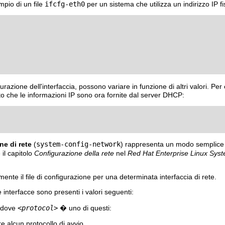
mpio di un file
ifcfg-eth0
per un sistema che utilizza un indirizzo IP fi
figurazione dell'interfaccia, possono variare in funzione di altri valori. Per
tto che le informazioni IP sono ora fornite dal server DHCP:
ne di rete
(
system-config-network
) rappresenta un modo semplice p
 il capitolo
Configurazione della rete
nel
Red Hat Enterprise Linux Syst
te il file di configurazione per una determinata interfaccia di rete.
e interfacce sono presenti i valori seguenti:
 dove
<protocol>
� uno di questi:
e alcun protocollo di avvio.