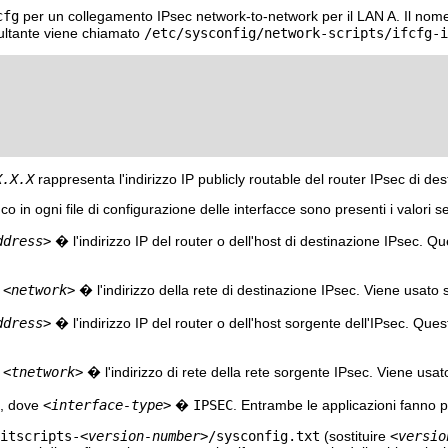
cfg
per un collegamento IPsec network-to-network per il LAN A. Il nome
isultante viene chiamato
/etc/sysconfig/network-scripts/ifcfg-i
X.X.X
rappresenta l'indirizzo IP publicly routable del router IPsec di des
co in ogni file di configurazione delle interfacce sono presenti i valori s
ddress>
� l'indirizzo IP del router o dell'host di destinazione IPsec. 
e
<network>
� l'indirizzo della rete di destinazione IPsec. Viene usato
ddress>
� l'indirizzo IP del router o dell'host sorgente dell'IPsec. Que
e
<tnetwork>
� l'indirizzo di rete della rete sorgente IPsec. Viene usa
, dove
<interface-type>
�
IPSEC
. Entrambe le applicazioni fanno 
itscripts-
<version-number>
/sysconfig.txt
(sostituire
<versio