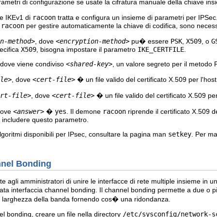
arametri di configurazione se usate la cifratura manuale della chiave in
ve IKEv1 di
racoon
tratta e configura un insieme di parametri per IPSec. 
o
racoon
per gestire automaticamente la chiave di codifica, sono necess
n-method>
, dove
<encryption-method>
pu� essere
PSK
,
X509
, o
G
ecifica
X509
, bisogna impostare il parametro
IKE_CERTFILE
.
 dove viene condiviso
<shared-key>
, un valore segreto per il metodo 
le>
, dove
<cert-file>
� un file valido del certificato X.509 per l'host
rt-file>
, dove
<cert-file>
� un file valido del certificato X.509 pe
dove
<answer>
�
yes
. Il demone
racoon
riprende il certificato X.509 
includere questo parametro.
lgoritmi disponibili per IPsec, consultare la pagina man
setkey
. Per ma
annel Bonding
 agli amministratori di unire le interfacce di rete multiple insieme in 
mata interfaccia channel bonding. Il channel bonding permette a due o p
larghezza della banda fornendo cos� una ridondanza.
l bonding, creare un file nella directory
/etc/sysconfig/network-s