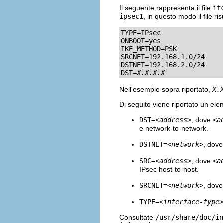
Il seguente rappresenta il file
if
ipsec1
, in questo modo il file r
TYPE=IPsec

ONBOOT=yes

IKE_METHOD=PSK

SRCNET=192.168.1.0/24

DSTNET=192.168.2.0/24

DST=
X.X.X.X
Nell'esempio sopra riportato,
X.
Di seguito viene riportato un elen
DST=
<address>
, dove
<a
e network-to-network.
DSTNET=
<network>
, dov
SRC=
<address>
, dove
<a
IPsec host-to-host.
SRCNET=
<network>
, dov
TYPE=
<interface-type>
Consultate
/usr/share/doc/in