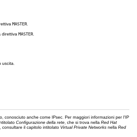
rettiva
MASTER
.
 direttiva
MASTER
.
n uscita.
ro, conosciuto anche come IPsec. Per maggiori informazioni per l'IP
intitolato
Configurazione della rete
, che si trova nella
Red Hat
onsultare il capitolo intitolato
Virtual Private Networks
nella
Red