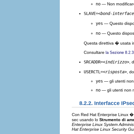
no
— Non modifica
SLAVE=
<bond-interface
yes
— Questo disposi
no
— Questo dispos
Questa direttiva � usata i
Consultare
la Sezione 8.2.3
SRCADDR=
<indirizzo>
, 
USERCTL=
<risposta>
, d
yes
— gli utenti non 
no
— gli utenti non r
8.2.2. Interfacce IPse
Con Red Hat Enterprise Linux � p
sec usando lo
Strumento di amm
Enterprise Linux System Adminis
Hat Enterprise Linux Security Gu