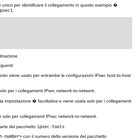
 unico per identificare il collegamento in questo esempio �
psec1
.
tinazione.
eguenti:
Questo viene usato per entrambe le configurazioni IPsec host-to-host
 solo per i collegamenti IPsec network-to-network.
sta impostazione � facoltativa e viene usata solo per i collegamenti
to solo per collegamenti IPsec network-to-network.
parte del pacchetto
ipsec-tools
.
n-number>
con il numero della versione del pacchetto