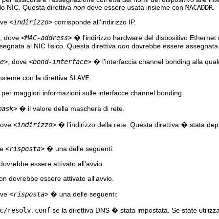
lo NIC. Questa direttiva
non
deve essere usata insieme con
MACADDR
.
ove
<indirizzo>
corrisponde all'indirizzo IP.
, dove
<MAC-address>
� l'indirizzo hardware del dispositivo Ethernet
ssegnata al NIC fisico. Questa direttiva
non
dovrebbe essere assegnata
e>
, dove
<bond-interface>
� l'interfaccia channel bonding alla quale
nsieme con la direttiva
SLAVE
.
per maggiori informazioni sulle interfacce channel bonding.
mask>
� il valore della maschera di rete.
dove
<indirizzo>
� l'indirizzo della rete. Questa direttiva � stata de
ve
<risposta>
� una delle seguenti:
dovrebbe essere attivato all'avvio.
on dovrebbe essere attivato all'avvio.
ove
<risposta>
� una delle seguenti:
c/resolv.conf
se la direttiva DNS � stata impostata. Se state utiliz