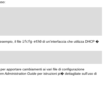
sso:
 esempio, il file
ifcfg-eth0
di un'interfaccia che utilizza DHCP �
er apportare cambiamenti ai vari file di configurazione
em Administration Guide
per istruzioni pi� dettagliate sull'uso di