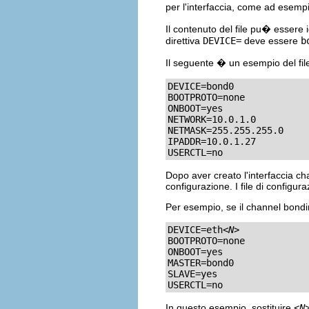
per l'interfaccia, come ad esemp
Il contenuto del file pu� essere 
direttiva
DEVICE=
deve essere
b
Il seguente � un esempio del fil
DEVICE=bond0

BOOTPROTO=none

ONBOOT=yes

NETWORK=10.0.1.0

NETMASK=255.255.255.0

IPADDR=10.0.1.27

USERCTL=no
Dopo aver creato l'interfaccia ch
configurazione. I file di configu
Per esempio, se il channel bondi
DEVICE=eth
<N>
BOOTPROTO=none

ONBOOT=yes

MASTER=bond0

SLAVE=yes

USERCTL=no
In questo esempio, sostituire
<N