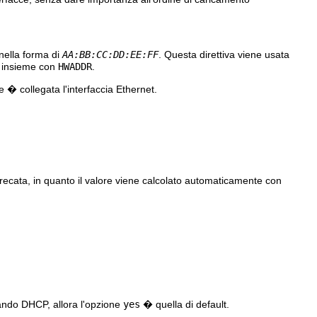
 nella forma di
AA:BB:CC:DD:EE:FF
. Questa direttiva viene usata
 insieme con
HWADDR
.
 � collegata l'interfaccia Ethernet.
precata, in quanto il valore viene calcolato automaticamente con
zando DHCP, allora l'opzione
yes
� quella di default.