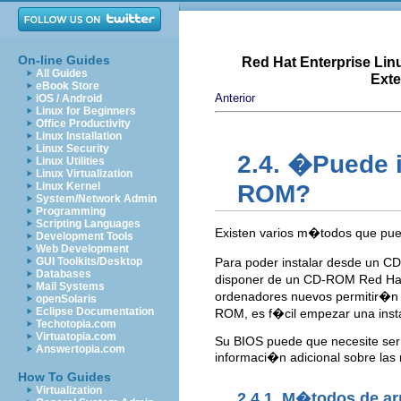
On-line Guides
Red Hat Enterprise Lin
All Guides
Exte
eBook Store
Anterior
iOS / Android
Linux for Beginners
Office Productivity
Linux Installation
Linux Security
2.4. �Puede i
Linux Utilities
Linux Virtualization
Linux Kernel
ROM?
System/Network Admin
Programming
Scripting Languages
Existen varios m�todos que pued
Development Tools
Web Development
GUI Toolkits/Desktop
Para poder instalar desde un C
Databases
disponer de un CD-ROM Red Hat
Mail Systems
ordenadores nuevos permitir�n 
openSolaris
Eclipse Documentation
ROM, es f�cil empezar una inst
Techotopia.com
Virtuatopia.com
Su BIOS puede que necesite ser
Answertopia.com
informaci�n adicional sobre las
How To Guides
Virtualization
2.4.1. M�todos de ar