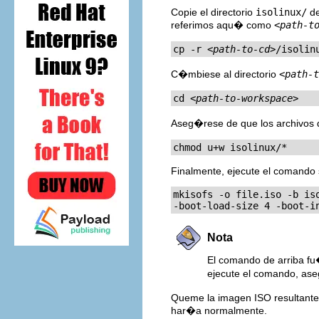
Copie el directorio
isolinux/
de
referimos aqu� como
<
path-t
cp -r 
<
path-to-cd
>/isolin
C�mbiese al directorio
<
path-t
cd 
<
path-to-workspace
>
Aseg�rese de que los archivos 
chmod u+w isolinux/*
Finalmente, ejecute el comando 
mkisofs -o file.iso -b iso
-boot-load-size 4 -boot-i
Nota
El comando de arriba f
ejecute el comando, as
Queme la imagen ISO resultant
har�a normalmente.