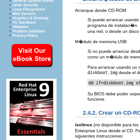
General System Admin
Linux Security
Linux Filesystems
Arranque desde CD-ROM
Web Servers
Graphics & Desktop
Si puede arrancar usando
PC Hardware
programa de instalaci�n. 
Windows
una red, o desde un disco
Problem Solutions
Privacy Policy
M�dulo de memoria USB
Si no puede arrancar desd
como un m�dulo de memoria
Para arrancar usando un 
diskboot.img
desde el d
dd if=diskboot.img o
Su BIOS debe poder sopor
funcione.
2.4.2. Crear un CD-R
isolinux
(no disponible para los 
Enterprise Linux desde el CD. P
siguientes instrucciones: