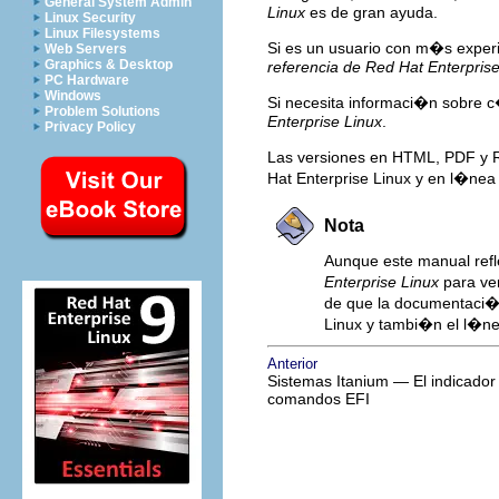
General System Admin
Linux
es de gran ayuda.
Linux Security
Linux Filesystems
Si es un usuario con m�s exper
Web Servers
Graphics & Desktop
referencia de Red Hat Enterprise
PC Hardware
Windows
Si necesita informaci�n sobre 
Problem Solutions
Enterprise Linux
.
Privacy Policy
Las versiones en HTML, PDF y 
Hat Enterprise Linux y en l�ne
Nota
Aunque este manual refl
Enterprise Linux
para ve
de que la documentaci�n
Linux y tambi�n el l�n
Anterior
Sistemas Itanium — El indicador
comandos EFI