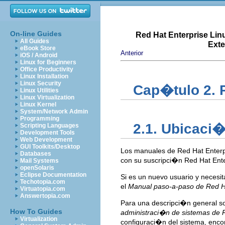
On-line Guides
Red Hat Enterprise Lin
All Guides
Exte
eBook Store
Anterior
iOS / Android
Linux for Beginners
Office Productivity
Linux Installation
Linux Security
Cap�tulo 2. 
Linux Utilities
Linux Virtualization
Linux Kernel
System/Network Admin
Programming
2.1. Ubicaci
Scripting Languages
Development Tools
Web Development
GUI Toolkits/Desktop
Los manuales de Red Hat Enterp
Databases
con su suscripci�n Red Hat Ente
Mail Systems
openSolaris
Eclipse Documentation
Si es un nuevo usuario y neces
Techotopia.com
el
Manual paso-a-paso de Red Ha
Virtuatopia.com
Answertopia.com
Para una descripci�n general so
How To Guides
administraci�n de sistemas de R
Virtualization
configuraci�n del sistema, enc