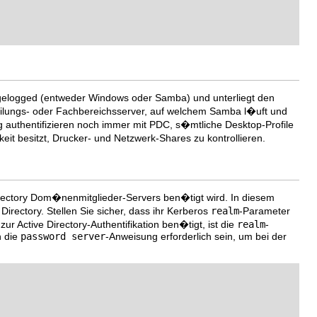
gelogged (entweder Windows oder Samba) und unterliegt den
lungs- oder Fachbereichsserver, auf welchem Samba l�uft und
g authentifizieren noch immer mit PDC, s�mtliche Desktop-Profile
eit besitzt, Drucker- und Netzwerk-Shares zu kontrollieren.
 Directory Dom�nenmitglieder-Servers ben�tigt wird. In diesem
 Directory. Stellen Sie sicher, dass ihr Kerberos
realm
-Parameter
r Active Directory-Authentifikation ben�tigt, ist die
realm
-
n die
password server
-Anweisung erforderlich sein, um bei der