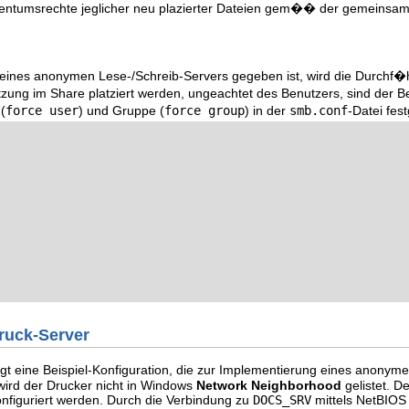
entumsrechte jeglicher neu plazierter Dateien gem�� der gemeinsam
eines anonymen Lese-/Schreib-Servers gegeben ist, wird die Durchf�hr
ung im Share platziert werden, ungeachtet des Benutzers, sind der 
(
force user
) und Gruppe (
force group
) in der
smb.conf
-Datei fest
ruck-Server
igt eine Beispiel-Konfiguration, die zur Implementierung eines anonym
wird der Drucker nicht in Windows
Network Neighborhood
gelistet. D
onfiguriert werden. Durch die Verbindung zu
DOCS_SRV
mittels NetBIOS 