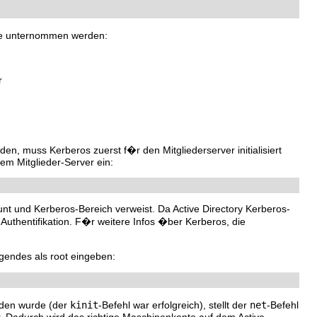
tte unternommen werden:
r
, muss Kerberos zuerst f�r den Mitgliederserver initialisiert
em Mitglieder-Server ein:
count und Kerberos-Bereich verweist. Da Active Directory Kerberos-
uthentifikation. F�r weitere Infos �ber Kerberos, die
gendes als root eingeben:
nden wurde (der
kinit
-Befehl war erfolgreich), stellt der
net
-Befehl
r. Dadurch wird das richtige Maschinenkonto auf dem Active