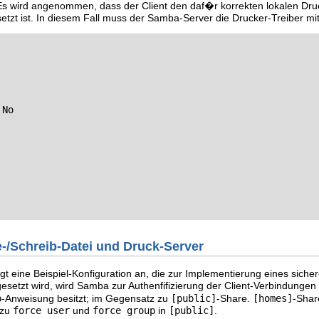
 Es wird angenommen, dass der Client den daf�r korrekten lokalen Druc
etzt ist. In diesem Fall muss der Samba-Server die Drucker-Treiber m
No

e-/Schreib-Datei und Druck-Server
igt eine Beispiel-Konfiguration an, die zur Implementierung eines sich
esetzt wird, wird Samba zur Authenfifizierung der Client-Verbindung
p
-Anweisung besitzt; im Gegensatz zu
[public]
-Share.
[homes]
-Shar
 zu
force user
und
force group
in
[public]
.