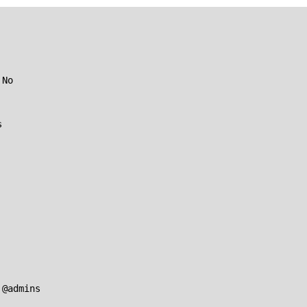
No



@admins
