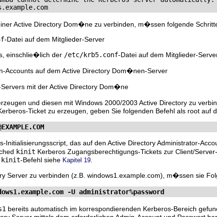
s.example.com
 einer Active Directory Dom�ne zu verbinden, m�ssen folgende Schri
nf
-Datei auf dem Mitglieder-Server
s, einschlie�lich der
/etc/krb5.conf
-Datei auf dem Mitglieder-Serve
en-Accounts auf dem Active Directory Dom�nen-Server
-Servers mit der Active Directory Dom�ne
eugen und diesen mit Windows 2000/2003 Active Directory zu verbinden
erberos-Ticket zu erzeugen, geben Sie folgenden Befehl als root auf d
@EXAMPLE.COM
os-Initialisierungsscript, das auf den Active Directory Administrator-Ac
ached
kinit
Kerberos Zugangsberechtigungs-Tickets zur Client/Server-A
n
kinit
-Befehl siehe
.
Kapitel 19
ory Server zu verbinden (z.B. windows1.example.com), m�ssen sie Fol
dows1.example.com -U administrator%password
s1
bereits automatisch im korrespondierenden Kerberos-Bereich gefu
tory Server mittels dem erforderlichen Admin-Account und Passwort he