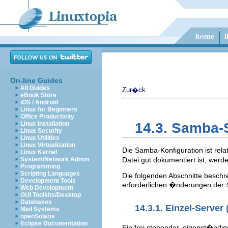
On-line Guides
All Guides
Zur�ck
eBook Store
iOS / Android
Linux for Beginners
Office Productivity
Linux Installation
14.3. Samba-
Linux Security
Linux Utilities
Linux Virtualization
Die Samba-Konfiguration ist relat
Linux Kernel
System/Network Admin
Datei gut dokumentiert ist, wer
Programming
Scripting Languages
Die folgenden Abschnitte beschr
Development Tools
erforderlichen �nderungen der
Web Development
GUI Toolkits/Desktop
Databases
14.3.1. Einzel-Server
Mail Systems
openSolaris
Eclipse Documentation
Ein frei stehender, eigenst�ndig