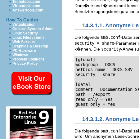
Techotopia.com
Dom�ne und �bernimmt keine Ro
Virtuatopia.com
Answertopia.com
Benutzterzugangskonfiguration a
How To Guides
Virtualization
14.3.1.1. Anonyme L
General System Admin
Linux Security
Die folgende
smb.conf
-Datei ze
Linux Filesystems
Web Servers
security = share
-Parameter 
Graphics & Desktop
k�nnen. Die
security
-Anweisu
PC Hardware
Windows
Problem Solutions
[global]

Privacy Policy
workgroup = DOCS

netbios name = DOCS_SRV

security = share

[data]

comment = Documentation Sa
path = /export

read only = Yes

guest only = Yes
14.3.1.2. Anonyme Le
Die folgende
smb.conf
-Datei ze
wird. Um anonymen Lese-/Schreib