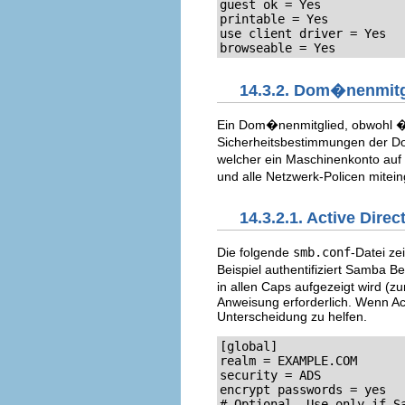
guest ok = Yes

printable = Yes

use client driver = Yes

browseable = Yes
14.3.2. Dom�nenmitg
Ein Dom�nenmitglied, obwohl �h
Sicherheitsbestimmungen der Do
welcher ein Maschinenkonto auf d
und alle Netzwerk-Policen mitein
14.3.2.1. Active Dir
Die folgende
smb.conf
-Datei ze
Beispiel authentifiziert Samba Be
in allen Caps aufgezeigt wird (z
Anweisung erforderlich. Wenn Ac
Unterscheidung zu helfen.
[global]

realm = EXAMPLE.COM

security = ADS

encrypt passwords = yes

# Optional. Use only if S