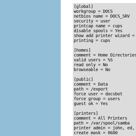
[global]

workgroup = DOCS

netbios name = DOCS_SRV

security = user

printcap name = cups

disable spools = Yes

show add printer wizard = 
printing = cups

[homes]

comment = Home Directories
valid users = %S

read only = No

browseable = No

[public]

comment = Data

path = /export

force user = docsbot

force group = users

guest ok = Yes

[printers]

comment = All Printers

path = /var/spool/samba

printer admin = john, ed, 
create mask = 0600
