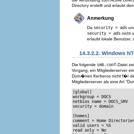
Directory erstellt und erlaubt
Anmerkung
Da
security = ads
und
security = ads
nicht u
erlaubt lokale Benutzer,
14.3.2.2. Windows N
Die folgende
smb.conf
-Datei ze
Vorgang, ein Mitgliederserver e
Dom�nen Kerberos nicht f�r de
Mitgliederserver als eine Art "
[global]

workgroup = DOCS

netbios name = DOCS_SRV

security = domain

[homes]

comment = Home Directories
valid users = %S

read only = No
