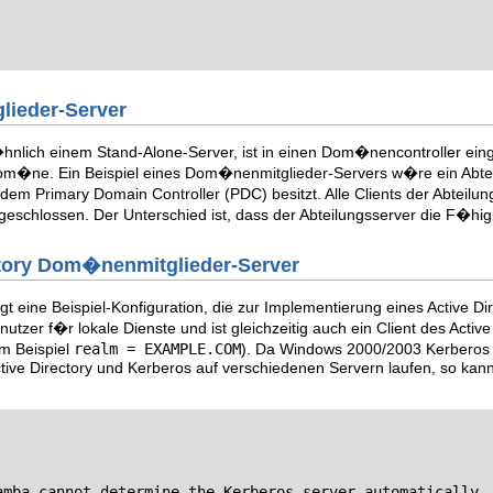
lieder-Server
nlich einem Stand-Alone-Server, ist in einen Dom�nencontroller ein
m�ne. Ein Beispiel eines Dom�nenmitglieder-Servers w�re ein Abtei
em Primary Domain Controller (PDC) besitzt. Alle Clients der Abteilun
geschlossen. Der Unterschied ist, dass der Abteilungsserver die F�higk
ectory Dom�nenmitglieder-Server
igt eine Beispiel-Konfiguration, die zur Implementierung eines Active
nutzer f�r lokale Dienste und ist gleichzeitig auch ein Client des Active
um Beispiel
realm = EXAMPLE.COM
). Da Windows 2000/2003 Kerberos zu
tive Directory und Kerberos auf verschiedenen Servern laufen, so kan
amba cannot determine the Kerberos server automatically.
