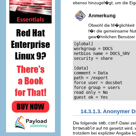
ebenso hinzugef�gt, um die Eig
Anmerkung
Obwohl die M�glichkeit 
f�r die gemeinsame Nutz
gew�hnlichen Benutzer 
[global]

workgroup = DOCS

netbios name = DOCS_SRV

security = share

[data]

comment = Data

path = /export

force user = docsbot

force group = users

read only = No

guest ok = Yes
14.3.1.3. Anonymer D
Die folgende
smb.conf
-Datei ze
browsable
auf
no
gesetzt wird, 
trotzdem bei expliziter Angabe k