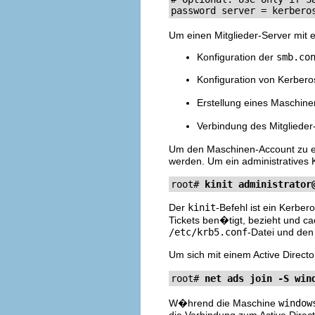
password server = kerbero
Um einen Mitglieder-Server mit
Konfiguration der
smb.co
Konfiguration von Kerbero
Erstellung eines Maschin
Verbindung des Mitglieder
Um den Maschinen-Account zu erz
werden. Um ein administratives K
root# 
kinit 
administrator
Der
kinit
-Befehl ist ein Kerber
Tickets ben�tigt, bezieht und c
/etc/krb5.conf
-Datei und de
Um sich mit einem Active Direct
root# 
net ads join -S win
W�hrend die Maschine
window
die Verbindung zum Active Direc