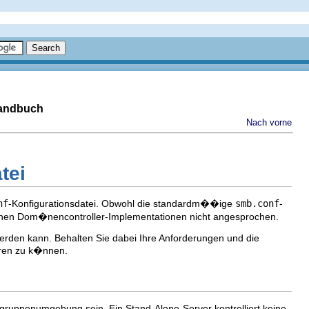
handbuch
Nach vorne
tei
nf
-Konfigurationsdatei. Obwohl die standardm��ige
smb.conf
-
eichen Dom�nencontroller-Implementationen nicht angesprochen.
werden kann. Behalten Sie dabei Ihre Anforderungen und die
hren zu k�nnen.
tsgruppenumgebung sein. Ein Stand-Alone-Server kontrolliert keine