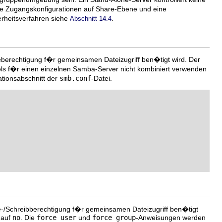
e Zugangskonfigurationen auf Share-Ebene und eine
erheitsverfahren siehe
.
Abschnitt 14.4
seberechtigung f�r gemeinsamen Dateizugriff ben�tigt wird. Der
ls f�r einen einzelnen Samba-Server nicht kombiniert verwenden
tionsabschnitt der
smb.conf
-Datei.
se-/Schreibberechtigung f�r gemeinsamen Dateizugriff ben�tigt
 auf
no
. Die
force user
und
force group
-Anweisungen werden