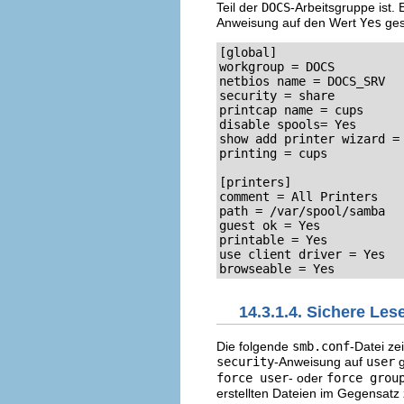
Teil der
DOCS
-Arbeitsgruppe ist.
Anweisung auf den Wert
Yes
ges
[global]

workgroup = DOCS

netbios name = DOCS_SRV

security = share

printcap name = cups

disable spools= Yes

show add printer wizard = 
printing = cups

[printers]

comment = All Printers

path = /var/spool/samba

guest ok = Yes

printable = Yes

use client driver = Yes

browseable = Yes
14.3.1.4. Sichere Les
Die folgende
smb.conf
-Datei ze
security
-Anweisung auf
user
g
force user
- oder
force grou
erstellten Dateien im Gegensatz