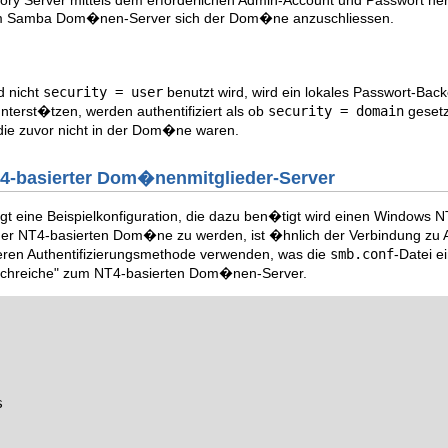
 dem Samba Dom�nen-Server sich der Dom�ne anzuschliessen.
 nicht
security = user
benutzt wird, wird ein lokales Passwort-Bac
nterst�tzen, werden authentifiziert als ob
security = domain
gesetz
 die zuvor nicht in der Dom�ne waren.
T4-basierter Dom�nenmitglieder-Server
igt eine Beispielkonfiguration, die dazu ben�tigt wird einen Window
iner NT4-basierten Dom�ne zu werden, ist �hnlich der Verbindung zu Ac
ren Authentifizierungsmethode verwenden, was die
smb.conf
-Datei e
Durchreiche" zum NT4-basierten Dom�nen-Server.

