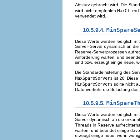
Absturz gebracht wird. Die Stan
wird nicht empfohlen
MaxClient
verwendet wird.
10.5.9.4.
MinSpareS
Diese Werte werden lediglich mi
Server-Server dynamisch an die 
Reserve-Serverprozessen aufrech
Anforderung warten, und beende
sind bzw. erzeugt einige neue, w
Die Standardeinstellung des Se
MaxSpareServers
ist
20
. Diese
MinSpareServers
sollte nicht 
Datenverkehr die Belastung des 
10.5.9.5.
MinSpareT
Diese Werte werden lediglich mi
Server dynamisch an die erkannt
Threads in Reserve aufrechterha
warten, und beendet einige dav
erzeugt einige neue, wenn wenig