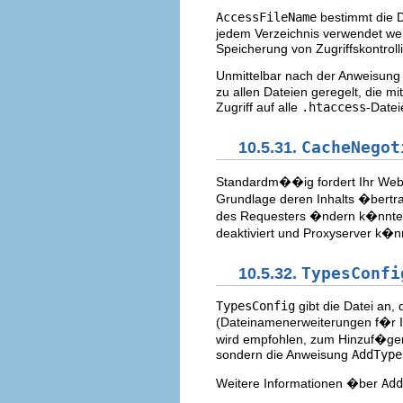
AccessFileName
bestimmt die D
jedem Verzeichnis verwendet wer
Speicherung von Zugriffskontroll
Unmittelbar nach der Anweisun
zu allen Dateien geregelt, die mi
Zugriff auf alle
.htaccess
-Datei
10.5.31.
CacheNegot
Standardm��ig fordert Ihr Web-
Grundlage deren Inhalts �bertra
des Requesters �ndern k�nnte
deaktiviert und Proxyserver k�
10.5.32.
TypesConfi
TypesConfig
gibt die Datei an,
(Dateinamenerweiterungen f�r I
wird empfohlen, zum Hinzuf�ge
sondern die Anweisung
AddType
Weitere Informationen �ber
Add