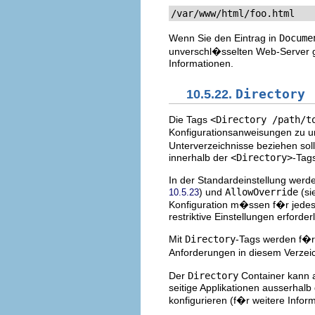
/var/www/html/foo.html
Wenn Sie den Eintrag in
Docume
unverschl�sselten Web-Server g
Informationen.
10.5.22.
Directory
Die Tags
<Directory /path/t
Konfigurationsanweisungen zu um
Unterverzeichnisse beziehen sol
innerhalb der
<Directory>
-Tag
In der Standardeinstellung werd
) und
AllowOverride
(si
10.5.23
Konfiguration m�ssen f�r jedes 
restriktive Einstellungen erforderl
Mit
Directory
-Tags werden f�
Anforderungen in diesem Verzei
Der
Directory
Container kann 
seitige Applikationen ausserhalb
konfigurieren (f�r weitere Info