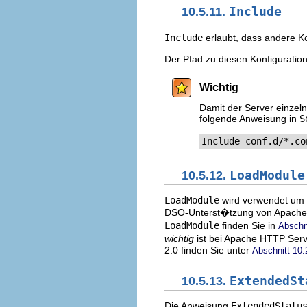
10.5.11.
Include
Include
erlaubt, dass andere K
Der Pfad zu diesen Konfiguratio
Wichtig
Damit der Server einzel
folgende Anweisung in
S
Include conf.d/*.co
10.5.12.
LoadModule
LoadModule
wird verwendet um 
DSO-Unterst�tzung von Apache 
LoadModule
finden Sie in
Abschni
wichtig
ist bei Apache HTTP Serv
2.0 finden Sie unter
Abschnitt 10.
10.5.13.
ExtendedSt
Die Anweisung
ExtendedStatu