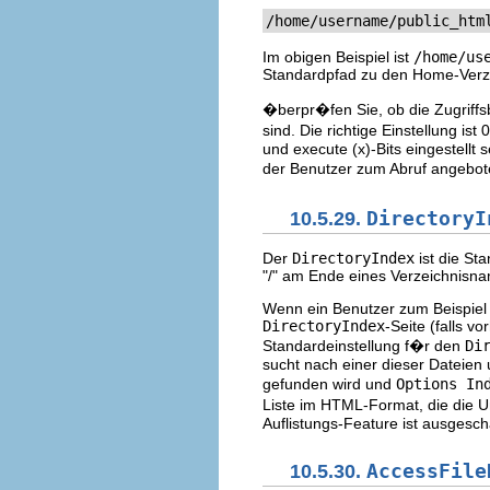
/home/username/public_htm
Im obigen Beispiel ist
/home/us
Standardpfad zu den Home-Verze
�berpr�fen Sie, ob die Zugriffs
sind. Die richtige Einstellung is
und execute (x)-Bits eingestellt 
der Benutzer zum Abruf angebo
10.5.29.
DirectoryI
Der
DirectoryIndex
ist die St
"/" am Ende eines Verzeichnisna
Wenn ein Benutzer zum Beispiel d
DirectoryIndex
-Seite (falls v
Standardeinstellung f�r den
Di
sucht nach einer dieser Dateien 
gefunden wird und
Options In
Liste im HTML-Format, die die U
Auflistungs-Feature ist ausgescha
10.5.30.
AccessFile