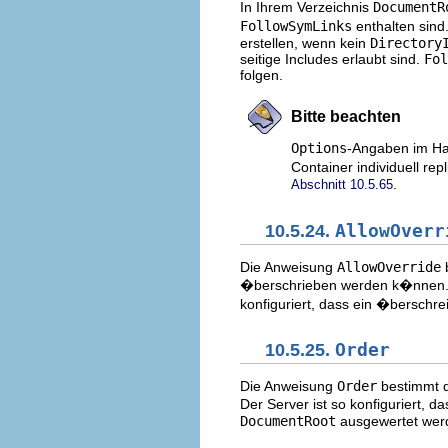
In Ihrem Verzeichnis
DocumentR
FollowSymLinks
enthalten sind
erstellen, wenn kein
Directory
seitige Includes erlaubt sind.
Fol
folgen.
Bitte beachten
Options
-Angaben im Ha
Container individuell r
.
Abschnitt 10.5.65
10.5.24.
AllowOverr
Die Anweisung
AllowOverride
�berschrieben werden k�nnen. 
konfiguriert, dass ein �berschr
10.5.25.
Order
Die Anweisung
Order
bestimmt d
Der Server ist so konfiguriert, d
DocumentRoot
ausgewertet wer