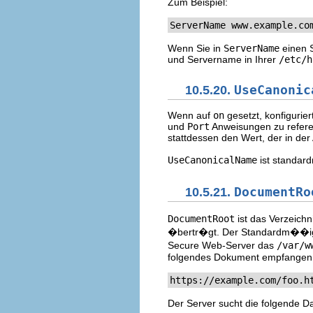
Zum Beispiel:
ServerName www.example.co
Wenn Sie in
ServerName
einen 
und Servername in Ihrer
/etc/h
10.5.20.
UseCanonic
Wenn auf
on
gesetzt, konfigurie
und
Port
Anweisungen zu refere
stattdessen den Wert, der in der 
UseCanonicalName
ist standa
10.5.21.
DocumentRo
DocumentRoot
ist das Verzeichn
�bertr�gt. Der Standardm��ig
Secure Web-Server das
/var/w
folgendes Dokument empfangen
https://example.com/foo.h
Der Server sucht die folgende Da