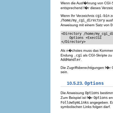
Wenn die Ausf�hrung von CGI-Skr
entsprechend f�r dieses Verzeich
Wenn Ihr Verzeichnis
cgi-bin
z
/home/my_cgi_directory
ausf
Anweisung mit einem Satz von
D
<Directory /home/my_cgi_di
    Options +ExecCGI

</Directory>
Als n�chstes muss das Kommen
Endung
.cgi
als CGI-Skripte zu 
AddHandler
.
Die Zugriffsberechtigungen f�r 
sein.
10.5.23.
Options
Die Anweisung
Options
bestimmt
Zum Beispiel ist f�r
Options
ent
FollowSymLinks
angegeben. Es 
symbolischen Links folgen darf.