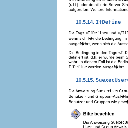
(
off
) oder detaillierte Server-St
aufgerufen. Weitere Information
10.5.14.
IfDefine
Die Tags
<IfDefine>
und
</If
wenn sich f�r die Bedingung im
ausgef�hrt, wenn sich die Aussag
Die Bedingung in den Tags
<IfD
definiert ist, d.h. er wurde bei
wahr. In diesem Fall ist die Bed
IfDefine
werden ausgef�hrt.
10.5.15.
SuexecUser
Die Anweisung
SuexecUserGro
Benutzer- und Gruppen-Ausf�hru
Benutzer und Gruppen wie gew�
Bitte beachten
Die Anweisung
SuexecU
User
und
Group
Anweisu