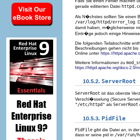
Falls Sie einen Fehler machen und
gerade editierten Datei
httpd.c
Als N�chstes sollten Sie einen B
/var/log/httpd/error_log
. 
damit haben, m�glicherweise nich
Eintr�ge jedoch einige Hinweise 
Die folgenden Teilabschnitte en
Beschreibungen gehen nicht bis i
Online unter
https://httpd.apache.
Weitere Informationen zu
mod_s
https://httpd.apache.org/docs-2.0/
10.5.2.
ServerRoot
ServerRoot
ist das oberste Ver
Verschl�sselung (Secure Server
"/etc/httpd"
als
ServerRoot
e
10.5.3.
PidFile
PidFile
gibt die Datei an, in de
dass er seine pid in
/var/run/h