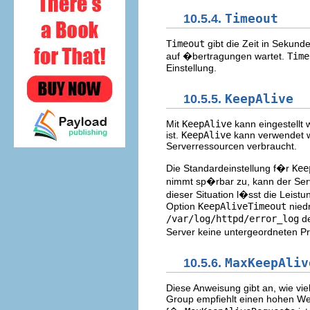
10.5.4.
Timeout
Timeout
gibt die Zeit in Sekun
auf �bertragungen wartet.
Time
Einstellung.
10.5.5.
KeepAlive
Mit
KeepAlive
kann eingestellt 
ist.
KeepAlive
kann verwendet we
Serverressourcen verbraucht.
Die Standardeinstellung f�r
Kee
nimmt sp�rbar zu, kann der Ser
dieser Situation l�sst die Leistu
Option
KeepAliveTimeout
niedr
/var/log/httpd/error_log
de
Server keine untergeordneten P
10.5.6.
MaxKeepAliv
Diese Anweisung gibt an, wie vi
Group empfiehlt einen hohen Wer