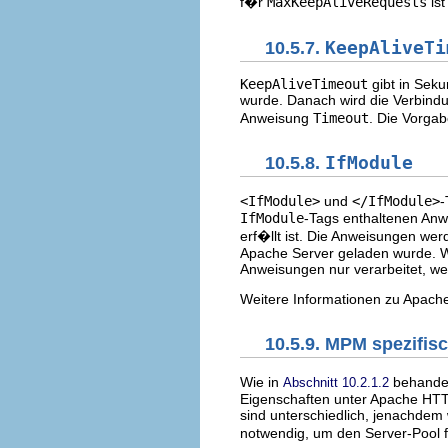
f�r
MaxKeepAliveRequests
is
10.5.7.
KeepAliveTi
KeepAliveTimeout
gibt in Seku
wurde. Danach wird die Verbindu
Anweisung
Timeout
. Die Vorga
10.5.8.
IfModule
<IfModule>
und
</IfModule>
-
IfModule
-Tags enthaltenen Anw
erf�llt ist. Die Anweisungen wer
Apache Server geladen wurde. 
Anweisungen nur verarbeitet, w
Weitere Informationen zu Apach
10.5.9. MPM spezifi
Wie in
behandel
Abschnitt 10.2.1.2
Eigenschaften unter Apache HTT
sind unterschiedlich, jenachde
notwendig, um den Server-Pool 