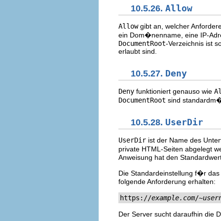
10.5.26.
Allow
Allow
gibt an, welcher Anfordere
ein Dom�nenname, eine IP-Adress
DocumentRoot
-Verzeichnis ist s
erlaubt sind.
10.5.27.
Deny
Deny
funktioniert genauso wie
A
DocumentRoot
sind standardm
10.5.28.
UserDir
UserDir
ist der Name des Unter
private HTML-Seiten abgelegt we
Anweisung hat den Standardwer
Die Standardeinstellung f�r das 
folgende Anforderung erhalten:
https://
example.com
/~
user
Der Server sucht daraufhin die D