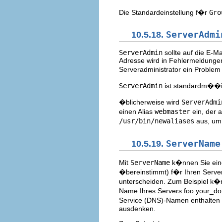
Die Standardeinstellung f�r
Gro
10.5.18.
ServerAdmi
ServerAdmin
sollte auf die E-M
Adresse wird in Fehlermeldungen
Serveradministrator ein Proble
ServerAdmin
ist standardm��
�blicherweise wird
ServerAdmi
einen Alias
webmaster
ein, der 
/usr/bin/newaliases
aus, um 
10.5.19.
ServerName
Mit
ServerName
k�nnen Sie ein
�bereinstimmt) f�r Ihren Serve
unterscheiden. Zum Beispiel k�
Name Ihres Servers foo.your_d
Service (DNS)-Namen enthalten 
ausdenken.