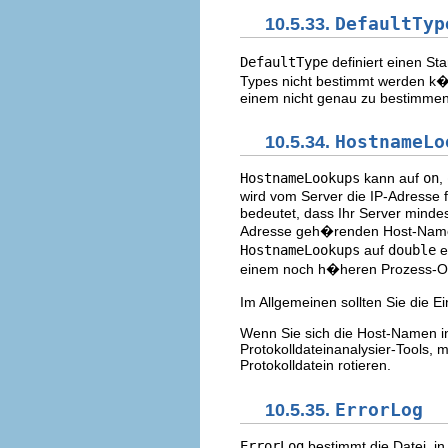
10.5.33.
DefaultTyp
DefaultType
definiert einen S
Types nicht bestimmt werden k�n
einem nicht genau zu bestimmen
10.5.34.
HostnameLo
HostnameLookups
kann auf
on
,
wird vom Server die IP-Adresse 
bedeutet, dass Ihr Server minde
Adresse geh�renden Host-Name
HostnameLookups
auf
double
e
einem noch h�heren Prozess-O
Im Allgemeinen sollten Sie die E
Wenn Sie sich die Host-Namen in
Protokolldateinanalysier-Tools, 
Protokolldatein rotieren.
10.5.35.
ErrorLog
ErrorLog
bestimmt die Datei, i