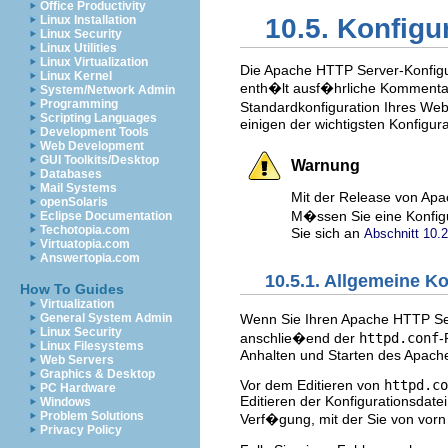
Office Productivity
Linux Installation
10.5. Konfig
Linux Security
Linux Utilities
Linux Virtualization
Die Apache HTTP Server-Konfigur
Linux Kernel
enth�lt ausf�hrliche Kommentare
System/Network Admin
Programming
Standardkonfiguration Ihres Web-
Scripting Languages
einigen der wichtigsten Konfigur
Development Tools
Web Development
GUI Toolkits/Desktop
Warnung
Databases
Mail Systems
Mit der Release von Apa
openSolaris
M�ssen Sie eine Konfigu
Eclipse Documentation
Techotopia.com
Sie sich an
Abschnitt 10.2
Virtuatopia.com
Answertopia.com
10.5.1. Allgemeine K
How To Guides
Virtualization
Wenn Sie Ihren Apache HTTP Serv
General System Admin
Linux Security
anschlie�end der
httpd.conf
-
Linux Filesystems
Anhalten und Starten des Apach
Web Servers
Graphics & Desktop
Vor dem Editieren von
httpd.co
PC Hardware
Editieren der Konfigurationsdate
Windows
Problem Solutions
Verf�gung, mit der Sie von vor
Privacy Policy