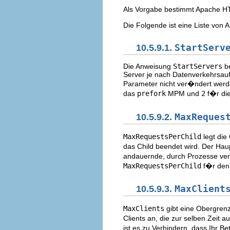
Als Vorgabe bestimmt Apache HT
Die Folgende ist eine Liste von 
10.5.9.1.
StartServ
Die Anweisung
StartServers
be
Server je nach Datenverkehrsau
Parameter nicht ver�ndert werde
das
prefork
MPM und
2
f�r di
10.5.9.2.
MaxReques
MaxRequestsPerChild
legt die
das Child beendet wird. Der Hau
andauernde, durch Prozesse veru
MaxRequestsPerChild
f�r den 
10.5.9.3.
MaxClient
MaxClients
gibt eine Obergren
Clients an, die zur selben Zei
ist es zu Verhindern, dass Ihr 