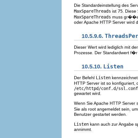
Die Standardeinstellung des Se
MaxSpareThreads
ist
75
. Diese
MaxSpareThreads
muss gr��er
oder Apache HTTP Server wird di
10.5.9.6.
ThreadsPe
Dieser Wert wird lediglich mit de
Prozesse. Der Standardwert f�r
10.5.10.
Listen
Der Befehl
Listen
kennzeichnet
HTTP Server ist so konfiguriert
/etc/httpd/conf.d/ssl.conf
gewartet wird.
Wenn Sie Apache HTTP Server so
Sie als root angemeldet sein, 
Benutzer gestartet werden.
Listen
kann auch zur Angabe sp
annimmt.