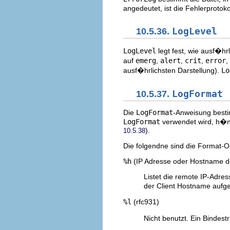
angedeutet, ist die Fehlerprotok
10.5.36.
LogLevel
LogLevel
legt fest, wie ausf�hr
auf
emerg
,
alert
,
crit
,
error
,
ausf�hrlichsten Darstellung).
Lo
10.5.37.
LogFormat
Die
LogFormat
-Anweisung best
LogFormat
verwendet wird, h�ng
).
10.5.38
Die folgendne sind die Format-
%h
(IP Adresse oder Hostname 
Listet die remote IP-Adre
der Client Hostname aufge
%l
(rfc931)
Nicht benutzt. Ein Bindest