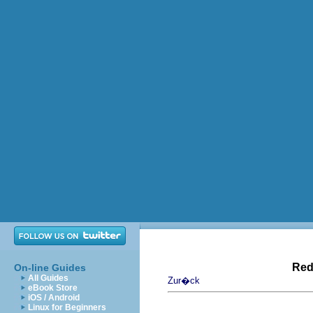
Red
On-line Guides
All Guides
Zur�ck
eBook Store
iOS / Android
Linux for Beginners