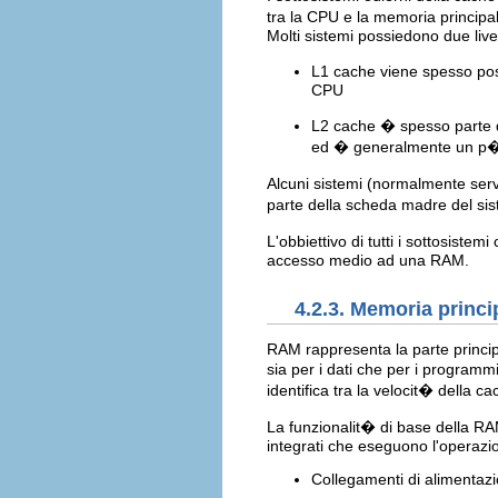
tra la CPU e la memoria principal
Molti sistemi possiedono due livel
L1 cache viene spesso posi
CPU
L2 cache � spesso parte d
ed � generalmente un p� 
Alcuni sistemi (normalmente serv
parte della scheda madre del si
L'obbiettivo di tutti i sottosistem
accesso medio ad una RAM.
4.2.3. Memoria princ
RAM rappresenta la parte princip
sia per i dati che per i programm
identifica tra la velocit� della c
La funzionalit� di base della RAM
integrati che eseguono l'operazi
Collegamenti di alimentazion