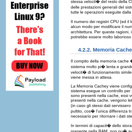
stessa velocit� del resto della 
delle prestazioni generali del sis
tutte le operazioni eseguite dalla 
Il numero dei registri CPU (ed il
alcun modo per modificare il nu
architettura. Per queste ragioni,
potrebbe essere molto laborioso
4.2.2. Memoria Cache
Il compito della memoria cache �
sistema molto pi� lenta e gran
velocit� di funzionamento simile
viene messa in attesa.
La Memoria Cachey viene configu
sistema esegue un controllo per d
sono presenti nella cache, essi v
presenti nella cache, vengono let
(in caso gli stessi dati servisser
pultito, cos� l'unica differenza 
necessario per ritornare i dati ste
In termini di capacit� dello sto
presente nella RAM, non pu� ave