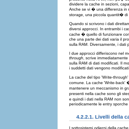
dividere la cache in sezioni, cap
Anche se vi � una differenza in 
storage, una piccola quantit� d
Quando si scrivono i dati dirett
diversi approcci. In entrambi i ca
cache � quello di funzionare com
che una parte dei dati varia il p
sulla RAM. Diversamente, i dati 
I due approcci differiscono nel
through
, scrive immediatamente i
sulla RAM di dati modificati. Il m
i suddetti dati vengono modificati
La cache del tipo 'Write-throug
comune. La cache 'Write-back' �
mantenere un meccanismo in grado 
presenti nella cache sono gli ste
e quindi i dati nella RAM non so
periodicamente le entry sporche 
4.2.2.1. Livelli della 
I sottosistemi odierni della cach