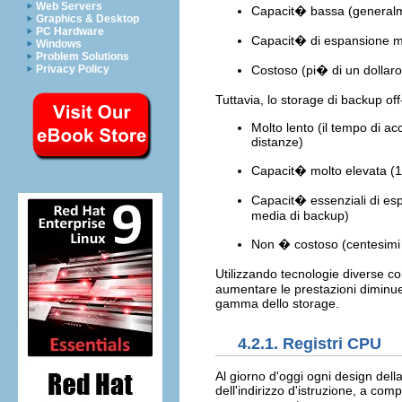
Web Servers
Capacit� bassa (generalm
Graphics & Desktop
PC Hardware
Capacit� di espansione mo
Windows
Problem Solutions
Privacy Policy
Costoso (pi� di un dollaro
Tuttavia, lo storage di backup off
Molto lento (il tempo di ac
distanze)
Capacit� molto elevata (1
Capacit� essenziali di espa
media di backup)
Non � costoso (centesimi 
Utilizzando tecnologie diverse c
aumentare le prestazioni diminuen
gamma dello storage.
4.2.1. Registri CPU
Al giorno d'oggi ogni design dell
dell'indirizzo d'istruzione, a com