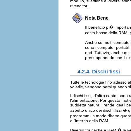
modulo, si attiene ai diversi sta
rivenditori.
Nota Bene
Il beneficio pi� importa
costo basso della RAM, gr
Anche se molti computer
sono i computer portatili
end. Tuttavia, anche qui
presupponendo che il sis
4.2.4. Dischi fissi
Tutte le tecnologie fino adesso a
volatile, vengono persi quando si 
I dischi fissi, d'altro canto, sono
n
l'alimentazione. Per questo motiv
suddetta natura li rende ideali p
aspetto unico dei dischi fissi �
programmi in modo diretto quando
all'interno della RAM.
Diverso tra cache e RAM � la velo