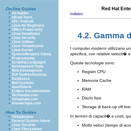
Red Hat Enter
On-line Guides
All Guides
Indietro
eBook Store
iOS / Android
Linux for Beginners
Office Productivity
4.2. Gamma d
Linux Installation
Linux Security
Linux Utilities
Linux Virtualization
I computer moderni utilizzano un
Linux Kernel
specifica, con relative velocit� 
System/Network Admin
Programming
Scripting Languages
Queste tecnologie sono:
Development Tools
Web Development
Registri CPU
GUI Toolkits/Desktop
Databases
Memoria Cache
Mail Systems
openSolaris
RAM
Eclipse Documentation
Techotopia.com
Dischi fissi
Virtuatopia.com
Answertopia.com
Storage di back-up off line
How To Guides
In termini di capacit� e costi, 
Virtualization
General System Admin
Linux Security
Molto veloci (tempo di ac
Linux Filesystems