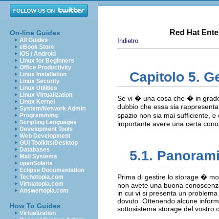
Red Hat Enter
On-line Guides
All Guides
Indietro
eBook Store
iOS / Android
Linux for Beginners
Office Productivity
Capitolo 5. G
Linux Installation
Linux Security
Linux Utilities
Linux Virtualization
Se vi � una cosa che � in grado 
Linux Kernel
dubbio che essa sia rappresentat
System/Network Admin
spazio non sia mai sufficiente, 
Programming
Scripting Languages
importante avere una certa conos
Development Tools
Web Development
GUI Toolkits/Desktop
Databases
5.1. Panorami
Mail Systems
openSolaris
Eclipse Documentation
Prima di gestire lo storage � mo
Techotopia.com
Virtuatopia.com
non avete una buona conoscenza d
Answertopia.com
in cui vi si presenta un problem
dovuto. Ottenendo alcune informa
How To Guides
sottosistema storage del vostro 
Virtualization