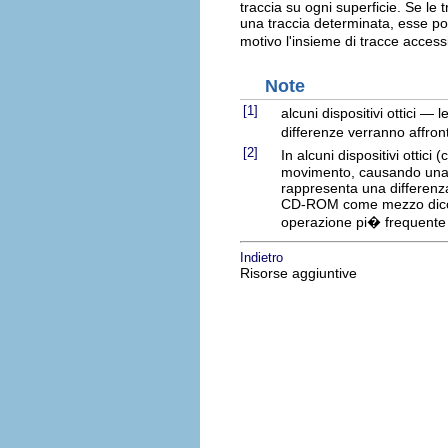
traccia su ogni superficie. Se le
una traccia determinata, esse pot
motivo l'insieme di tracce acces
Note
[1]
alcuni dispositivi ottici —
differenze verranno affron
[2]
In alcuni dispositivi otti
movimento, causando una de
rappresenta una differenza 
CD-ROM come mezzo dicons
operazione pi� frequente ri
Indietro
Risorse aggiuntive