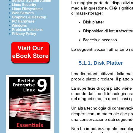
General System Admin
La maggior parte dei dispositivi 
Linux Security
media in questione. Ci� significa
Linux Filesystems
di mass-storage:
Web Servers
Graphics & Desktop
PC Hardware
Disk platter
Windows
Problem Solutions
Dispositivo di lettura/scritt
Privacy Policy
Braccia d'accesso
Le seguenti sezioni affrontano i
5.1.1. Disk Platter
I media rotanti utilizzati dalla 
proprio piatto circolare. Il piat
La superficie di ogni piatto vien
dipende dal tipo di tecnologia u
del magnetismo; in questi casi i 
Un'altra tecnologia di conservazio
ricoperti con un materiale che p
una conservazione dati seguend
Non ha impotanza quale tecnologia 