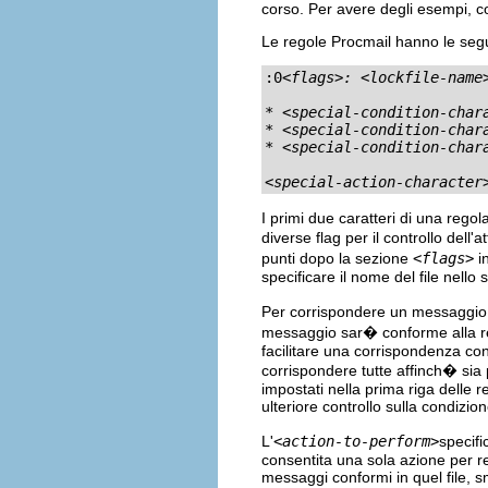
corso. Per avere degli esempi, 
Le regole Procmail hanno le seg
:0
<flags>: <lockfile-name
* 
<special-condition-char
* 
<special-condition-char
* 
<special-condition-char
<special-action-character
I primi due caratteri di una rego
diverse flag per il controllo dell
punti dopo la sezione
<flags>
in
specificare il nome del file nello
Per corrispondere un messaggio,
messaggio sar� conforme alla reg
facilitare una corrispondenza con
corrispondere tutte affinch� sia 
impostati nella prima riga delle r
ulteriore controllo sulla condizion
L'
<action-to-perform>
specif
consentita una sola azione per reg
messaggi conformi in quel file, 