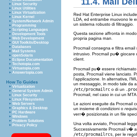
11.4. Mail De
Linux Security
Linux Utilities
Linux Virtualization
Red Hat Enterprise Linux includ
Linux Kernel
LDA, ed entrambe muovono le email
System/Network Admin
un sistema robusto di filtraggio.
Programming
Scripting Languages
Questa sezione affronta in modo
Development Tools
propria pagina man.
Web Development
GUI Toolkits/Desktop
Databases
Procmail consegna e filtra email 
Mail Systems
intrusivo. Procmail pu� giocare u
openSolaris
client.
Eclipse Documentation
Techotopia.com
Virtuatopia.com
Procmail pu� essere richiamato i
Answertopia.com
posta, Procmail viene lanciato. 
l'applicazione. In alternativa, l
How To Guides
un messaggio, in modo tale da arc
Virtualization
/etc/procmailrc
o di un
.pro
General System Admin
Procmail, nel caso in cui un MT
Linux Security
Linux Filesystems
Le azioni eseguite da Procmail 
Web Servers
Graphics & Desktop
un insieme di condizioni o
requisi
PC Hardware
verr� posizionata in un file spec
Windows
Problem Solutions
Una volta avviato, Procmail legge
Privacy Policy
Successivamente Procmail v� alla 
/etc/procmailrcs
, per le rego