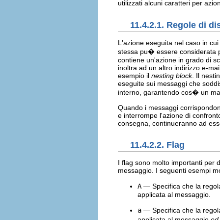
utilizzati alcuni caratteri per azi
11.4.2.1. Regole di di
L'azione eseguita nel caso in cu
stessa pu� essere considerata 
contiene un'azione in grado di sc
inoltra ad un altro indirizzo e-ma
esempio il
nesting block
. Il nest
eseguite sui messaggi che soddisf
interno, garantendo cos� un maggi
Quando i messaggi corrispondono 
e interrompe l'azione di confronto
consegna, continueranno ad esser
11.4.2.2. Flag
I flag sono molto importanti per
messaggio. I seguenti esempi mo
A
— Specifica che la regol
applicata al messaggio.
a
— Specifica che la regol
applicata al messaggio
ed