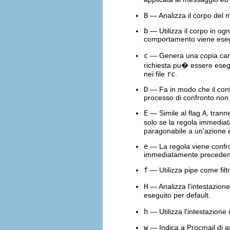
B
— Analizza il corpo del m
b
— Utilizza il corpo in ogn
comportamento viene esegu
c
— Genera una copia carbon
richiesta pu� essere eseg
nei file
rc
.
D
— Fa in modo che il con
processo di confronto non
E
— Simile al flag
A
, trann
solo se la regola immedia
paragonabile a un'azione
e
— La regola viene confron
immediatamente precedente
f
— Utilizza pipe come filtr
H
— Analizza l'intestazione
eseguito per default.
h
— Utilizza l'intestazione 
w
— Indica a Procmail di asp