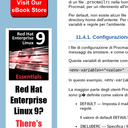
di un file
.procmailrc
nella home
Procmail, per un riferimento all'in
Per default, non esiste alcun file
directory home dell'untente. Per 
variabili e regole per l'ambiente.
11.4.1. Configurazion
I file di configurazione di Procmai
messaggi da smistare, e come co
Queste variabili di ambiente compa
<env-variable>
="
<value>
"
In questo esempio,
<env-varia
La maggior parte degli utenti Proc
sono gi� definite come valore di d
DEFAULT
— Imposta il mail
regole.
Il valore di default
DEFAUL
INCLUDERC
— Specifica i f