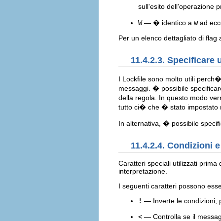
sull'esito dell'operazione 
W
— � identico a
w
ad ecce
Per un elenco dettagliato di flag
11.4.2.3. Specificare u
I Lockfile sono molto utili perch�
messaggi. � possibile specificar
della regola. In questo modo ver
tutto ci� che � stato impostato 
In alternativa, � possibile specifi
11.4.2.4. Condizioni e
Caratteri speciali utilizzati prim
interpretazione.
I seguenti caratteri possono esser
!
— Inverte le condizioni, 
<
— Controlla se il messag