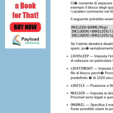
Ci� consente di separare gl
esempio il blocco degli spam
i caratteri commento nel fi
Il seguente potrebbe esser
MAILDIR=$HOME/Msgs

INCLUDERC=$MAILDIR/li
INCLUDERC=$MAILDIR/s
Se l'utente desidera disabili
spam, pu� semplicemente i
LOCKSLEEP
— Imposta l'inte
di utilizzare un particolare
LOCKTIMEOUT
— Imposta l'
file di blocco perch� Proc
predefinito � di 1024 seco
LOGFILE
— Posizione e fil
MAILDIR
— Imposta la direc
Procmail sono legati a que
ORGMAIL
— Specifica il ma
fosse possibile usare la pos