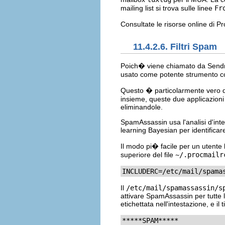
mailing list si trova sulle linee
Fr
Consultate le risorse online di Pr
11.4.2.6. Filtri Spam
Poich� viene chiamato da Sendma
usato come potente strumento c
Questo � particolarmente vero 
insieme, queste due applicazion
eliminandole.
SpamAssassin usa l'analisi d'inte
learning Bayesian per identifica
Il modo pi� facile per un utente 
superiore del file
~/.procmailr
INCLUDERC=/etc/mail/spama
Il
/etc/mail/spamassassin/s
attivare SpamAssassin per tutte 
etichettata nell'intestazione, e i
*****SPAM*****