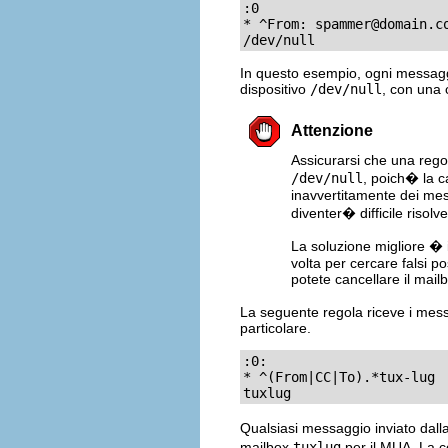
:0

* ^From: 
spammer@domain.c
/dev/null
In questo esempio, ogni messagg
dispositivo
/dev/null
, con una
Attenzione
Assicurarsi che una rego
/dev/null
, poich� la c
inavvertitamente dei mes
diventer� difficile risolv
La soluzione migliore � i
volta per cercare falsi po
potete cancellare il mail
La seguente regola riceve i messag
particolare.
:0:

* ^(From|CC|To).*tux-lug

tuxlug
Qualsiasi messaggio inviato dalla
mailbox
tuxlug
per il MUA. La co