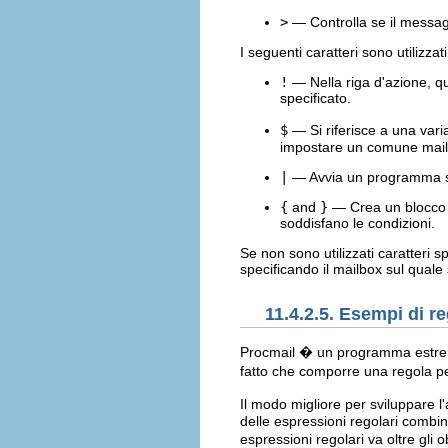
>
— Controlla se il messag
I seguenti caratteri sono utilizzat
!
— Nella riga d'azione, que
specificato.
$
— Si riferisce a una vari
impostare un comune mailb
|
— Avvia un programma sp
{
and
}
— Crea un blocco d
soddisfano le condizioni.
Se non sono utilizzati caratteri s
specificando il mailbox sul quale
11.4.2.5. Esempi di r
Procmail � un programma estremam
fatto che comporre una regola per
Il modo migliore per sviluppare l
delle espressioni regolari combina
espressioni regolari va oltre gli 