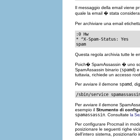
Il messaggio della email viene pr
quale la email � stata consider
Per archiviare una email etiche
:0 Hw

* ^X-Spam-Status: Yes

spam
Questa regola archivia tutte le 
Poich� SpamAssassin � uno scrip
SpamAssassin binario (
spamd
) e
tuttavia, richiede un accesso root
Per avviare il demone
spamd
, di
/sbin/service spamassassi
Per avviare il demone SpamAssass
esempio il
Strumento di configu
spamassassin
. Consultate
la Se
Per configurare Procmail in modo
posizionare le seguenti righe vici
dell'intero sistema, posizionarlo 