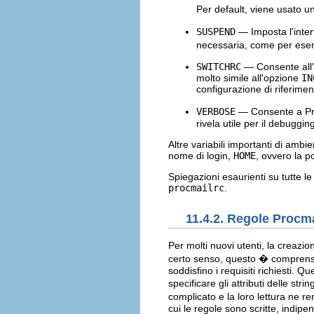
Per default, viene usato u
SUSPEND
— Imposta l'inter
necessaria, come per esem
SWITCHRC
— Consente all'u
molto simile all'opzione
IN
configurazione di riferimen
VERBOSE
— Consente a Pro
rivela utile per il debuggin
Altre variabili importanti di ambi
nome di login,
HOME
, ovvero la p
Spiegazioni esaurienti su tutte le
procmailrc
.
11.4.2. Regole Procma
Per molti nuovi utenti, la creazi
certo senso, questo � comprensi
soddisfino i requisiti richiesti. Q
specificare gli attributi delle str
complicato e la loro lettura ne 
cui le regole sono scritte, indip