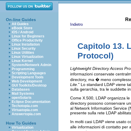
Re
On-line Guides
All Guides
Indietro
eBook Store
iOS / Android
Linux for Beginners
Office Productivity
Capitolo 13. 
Linux Installation
Linux Security
Linux Utilities
Protocol)
Linux Virtualization
Linux Kernel
System/Network Admin
Lightweight Directory Access Pro
Programming
Scripting Languages
informazioni conservate central
Development Tools
directory, ma � meno complesso 
Web Development
Lite
." Lo standard LDAP viene tal
GUI Toolkits/Desktop
sulla gerarchia, tra le suddette i
Databases
Mail Systems
openSolaris
Come X.500, LDAP organizza le i
Eclipse Documentation
directory possono conservare un
Techotopia.com
al Network Information Service (
Virtuatopia.com
presente sulla rete LDAP abilitat
Answertopia.com
In molti casi LDAP viene usato co
How To Guides
alle informazioni di contatto per a
Virtualization