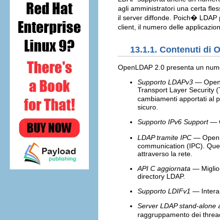
agli amministratori una certa fles
il server diffonde. Poich� LDAP 
client, il numero delle applicazi
13.1.1. Contenuti di
OpenLDAP 2.0 presenta un numero
Supporto LDAPv3
— OpenLD
Transport Layer Security (
cambiamenti apportati al p
sicuro.
Supporto IPv6 Support
— O
LDAP tramite IPC
— OpenLD
communication (IPC). Ques
attraverso la rete.
API C aggiornata
— Miglior
directory LDAP.
Supporto LDIFv1
— Intera
Server LDAP stand-alone 
raggruppamento dei thread,