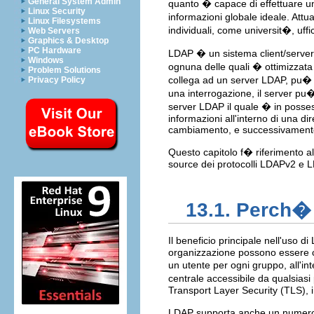
General System Admin
quanto � capace di effettuare un
Linux Security
informazioni globale ideale. Att
Linux Filesystems
individuali, come universit�, uffi
Web Servers
Graphics & Desktop
PC Hardware
LDAP � un sistema client/server.
Windows
ognuna delle quali � ottimizzata 
Problem Solutions
collega ad un server LDAP, pu� si
Privacy Policy
una interrogazione, il server pu�
server LDAP il quale � in possess
informazioni all'interno di una dir
cambiamento, e successivamente
Questo capitolo f� riferimento a
source dei protocolli LDAPv2 e 
13.1. Perch�
Il beneficio principale nell'uso d
organizzazione possono essere co
un utente per ogni gruppo, all'
centrale accessibile da qualsias
Transport Layer Security (TLS), i 
LDAP supporta anche un numero di