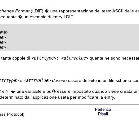
rchange Format
(LDIF) � una rappresentazione del testo ASCII delle entr
l seguente � un esempio di entry LDIF:
ame
>

ue
>

ue
>

ue
>
 tante coppie di
<
attrtype
>: <
attrvalue
>
quante ne sono necessarie
ttrtype
>
e
<
attrvalue
>
devono
essere definite in un file schema co
<
e
>
, � una variabile e pu� essere impostato quando viene creata una
terminato dall'applicazione usata per modificare la entry.
Partenza
ess Protocol)
Risali