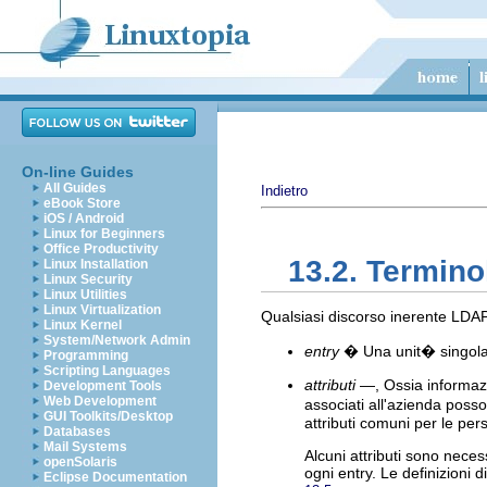
On-line Guides
All Guides
Indietro
eBook Store
iOS / Android
Linux for Beginners
Office Productivity
13.2. Termino
Linux Installation
Linux Security
Linux Utilities
Linux Virtualization
Qualsiasi discorso inerente LDAP
Linux Kernel
System/Network Admin
entry
� Una unit� singola a
Programming
Scripting Languages
attributi
—, Ossia informazi
Development Tools
Web Development
associati all'azienda poss
GUI Toolkits/Desktop
attributi comuni per le per
Databases
Mail Systems
Alcuni attributi sono necess
openSolaris
ogni entry. Le definizioni d
Eclipse Documentation