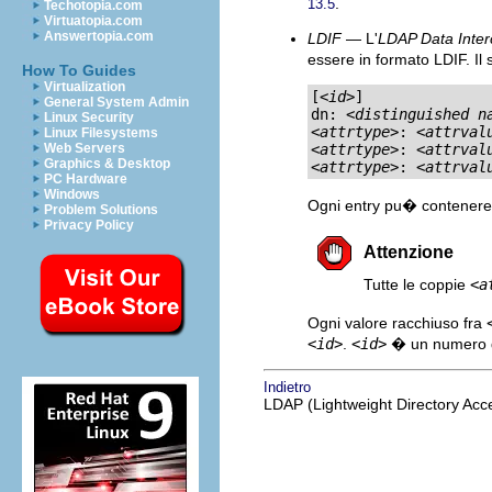
.
13.5
Techotopia.com
Virtuatopia.com
Answertopia.com
LDIF
— L'
LDAP Data Inte
essere in formato LDIF. I
How To Guides
Virtualization
[<
id
>]

General System Admin
dn: <
distinguished n
Linux Security
<
attrtype
>: <
attrval
Linux Filesystems
Web Servers
<
attrtype
>: <
attrval
Graphics & Desktop
<
attrtype
>: <
attrval
PC Hardware
Windows
Ogni entry pu� contenere
Problem Solutions
Privacy Policy
Attenzione
Tutte le coppie
<
a
Ogni valore racchiuso fra
<
id
>
.
<
id
>
� un numero de
Indietro
LDAP (Lightweight Directory Acc