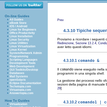
On-line Guides
All Guides
Prev
eBook Store
iOS / Android
Linux for Beginners
4.3.10 Tipiche seque
Office Productivity
Linux Installation
Proviamo a ricordare i seguenti 
Linux Security
,
Redirezione, Sezione 13.2.4
Condiz
Linux Utilities
Linux Virtualization
aver letto questi idiomi.
Linux Kernel
System/Network Admin
Programming
Scripting Languages
4.3.10.1
comando &
Development Tools
Web Development
Il
comando
viene eseguito nella s
GUI Toolkits/Desktop
Databases
programmi in una singola shell.
Mail Systems
openSolaris
La gestione dei processi nello sf
Eclipse Documentation
sezioni della pagina di manuale
Techotopia.com
]
29
Virtuatopia.com
Answertopia.com
How To Guides
4.3.10.2
comando1 | c
Virtualization