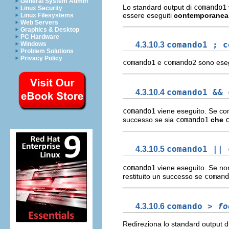
General System Admin
Lo standard output di
comando1
Linux Security
essere eseguiti
contemporanea
Linux Filesystems
Web Servers
Graphics & Desktop
PC Hardware
4.3.10.3
comando1 ; c
Windows
Problem Solutions
Privacy Policy
comando1
e
comando2
sono eseg
4.3.10.4
comando1 && 
comando1
viene eseguito. Se co
successo se sia
comando1
che
4.3.10.5
comando1 || 
comando1
viene eseguito. Se no
restituito un successo se
comand
4.3.10.6
comando >
fo
Redireziona lo standard output d