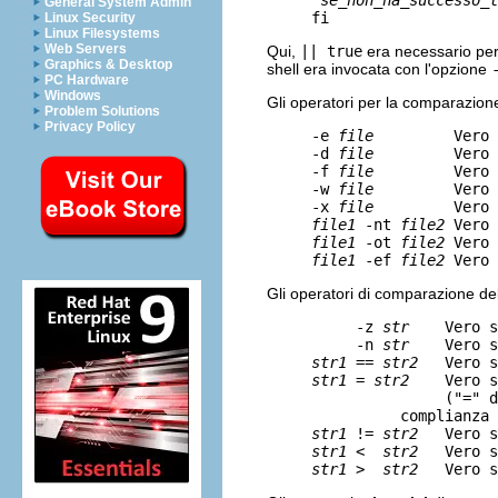
General System Admin
Linux Security
Linux Filesystems
Web Servers
Qui,
|| true
era necessario per 
Graphics & Desktop
shell era invocata con l'opzione
PC Hardware
Windows
Gli operatori per la comparazion
Problem Solutions
Privacy Policy
     -e 
file
         Vero 
     -d 
file
         Vero 
     -f 
file
         Vero 
     -w 
file
         Vero 
     -x 
file
         Vero 
file1
 -nt 
file2
 Vero 
file1
 -ot 
file2
 Vero 
file1
 -ef 
file2
Gli operatori di comparazione de
          -z 
str
    Vero s
          -n 
str
    Vero s
str1
 == 
str2
   Vero s
str1
 = 
str2
    Vero s
                    ("=" d
     	       complianza POSIX )

str1
 != 
str2
   Vero s
str1
 <  
str2
   Vero s
str1
 >  
str2
   Vero s