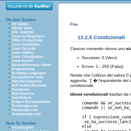
On-line Guides
All Guides
Prev
eBook Store
iOS / Android
Linux for Beginners
13.2.5 Condizionali
Office Productivity
Linux Installation
Ciascun comando ritorna uno
st
Linux Security
Linux Utilities
Linux Virtualization
Successo: 0 (Vero)
Linux Kernel
System/Network Admin
Errore: 1 - 255 (Falso)
Programming
Scripting Languages
Notate che l'utilizzo del valore 0
Development Tools
aggiunta, `[' � l'equivalente de
Web Development
condizionale.
GUI Toolkits/Desktop
Databases
Mail Systems
Idiomi condizionali
basilari da 
openSolaris
Eclipse Documentation
comando
 && 
se_success
Techotopia.com
comando
 || 
se_non_ha_
Virtuatopia.com
Answertopia.com
     if [ 
espressione_cond
se_ha_successo_lanci
How To Guides
     else

Virtualization
se_non_ha_successo_l