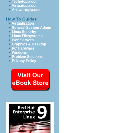
Techotopia.com
Virtuatopia.com
Answertopia.com
How To Guides
Virtualization
General System Admin
Linux Security
Linux Filesystems
Web Servers
Graphics & Desktop
PC Hardware
Windows
Problem Solutions
Privacy Policy