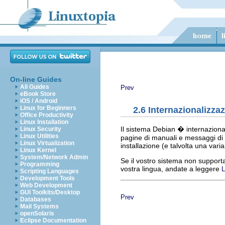
On-line Guides
All Guides
Prev
eBook Store
iOS / Android
Linux for Beginners
2.6 Internazionalizza
Office Productivity
Linux Installation
Il sistema Debian � internazionali
Linux Security
Linux Utilities
pagine di manuali e messaggi di s
Linux Virtualization
installazione (e talvolta una varia
Linux Kernel
System/Network Admin
Se il vostro sistema non supporta 
Programming
vostra lingua, andate a leggere
L
Scripting Languages
Development Tools
Web Development
GUI Toolkits/Desktop
Prev
Databases
Mail Systems
openSolaris
Eclipse Documentation