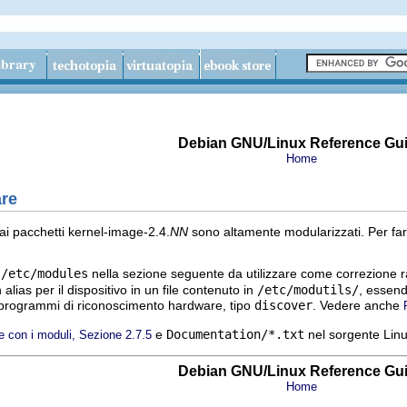
Debian GNU/Linux Reference Gu
Home
are
dai pacchetti kernel-image-2.4.
NN
sono altamente modularizzati. Per far
r
/etc/modules
nella sezione seguente da utilizzare come correzione r
 alias per il dispositivo in un file contenuto in
/etc/modutils/
, essend
i programmi di riconoscimento hardware, tipo
discover
. Vedere anche
e
Documentation/*.txt
nel sorgente Linu
re con i moduli, Sezione 2.7.5
Debian GNU/Linux Reference Gu
Home