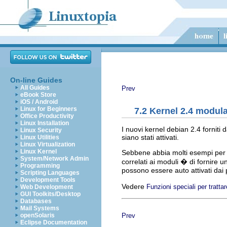
On-line Guides
All Guides
Prev
eBook Store
iOS / Android
Linux for Beginners
7.2 Kernel 2.4 modul
Office Productivity
Linux Installation
I nuovi kernel debian 2.4 forniti 
Linux Security
siano stati attivati.
Linux Utilities
Linux Virtualization
Linux Kernel
Sebbene abbia molti esempi pe
System/Network Admin
correlati ai moduli � di fornire un
Programming
possono essere auto attivati da
Scripting Languages
Development Tools
Vedere
Funzioni speciali per tratta
Web Development
GUI Toolkits/Desktop
Databases
Mail Systems
Prev
openSolaris
Eclipse Documentation