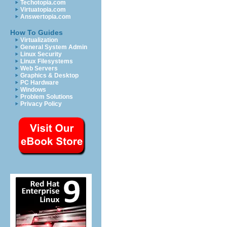
Techotopia.com
Virtuatopia.com
Answertopia.com
How To Guides
Virtualization
General System Admin
Linux Security
Linux Filesystems
Web Servers
Graphics & Desktop
PC Hardware
Windows
Problem Solutions
Privacy Policy