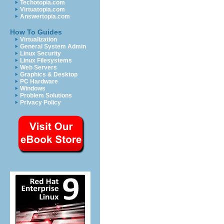
Techotopia.com
Virtuatopia.com
Answertopia.com
How To Guides
Virtualization
General System Admin
Linux Security
Linux Filesystems
Web Servers
Graphics & Desktop
PC Hardware
Windows
Problem Solutions
Privacy Policy