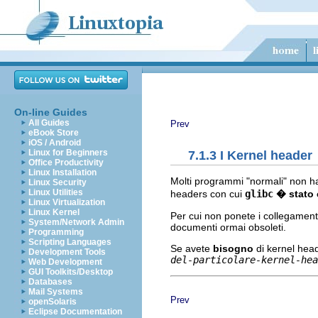
On-line Guides
All Guides
Prev
eBook Store
iOS / Android
Linux for Beginners
7.1.3 I Kernel header
Office Productivity
Linux Installation
Molti programmi "normali" non ha
Linux Security
Linux Utilities
headers con cui
glibc
� stato 
Linux Virtualization
Linux Kernel
Per cui non ponete i collegamenti 
System/Network Admin
documenti ormai obsoleti.
Programming
Scripting Languages
Se avete
bisogno
di kernel head
Development Tools
del-particolare-kernel-hea
Web Development
GUI Toolkits/Desktop
Databases
Mail Systems
Prev
openSolaris
Eclipse Documentation