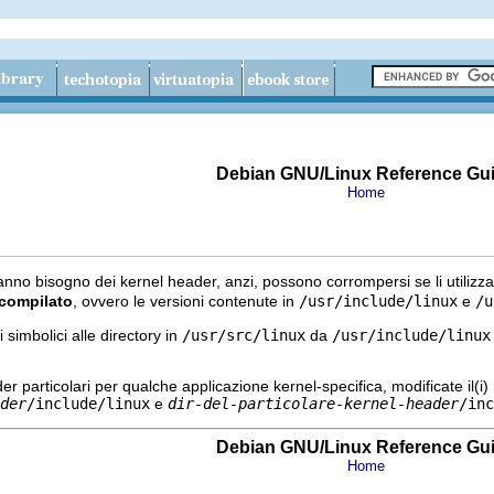
Debian GNU/Linux Reference Gu
Home
nno bisogno dei kernel header, anzi, possono corrompersi se li utilizza
compilato
, ovvero le versioni contenute in
/usr/include/linux
e
/u
simbolici alle directory in
/usr/src/linux
da
/usr/include/linux
er particolari per qualche applicazione kernel-specifica, modificate il(i
der
/include/linux
e
dir-del-particolare-kernel-header
/inc
Debian GNU/Linux Reference Gu
Home