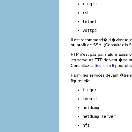
rlogin
rsh
telnet
vsftpd
Il est recommand� d'�viter tous
au profit de SSH. (Consultez
la S
FTP n'est pas par nature aussi 
les serveurs FTP doivent �tre m
Consultez
pour obte
la Section 5.6
Parmi les services devant �tre
figurent�:
finger
identd
netdump
netdump-server
nfs