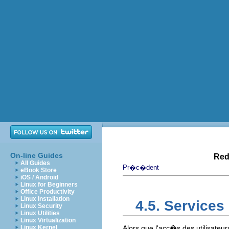
On-line Guides
Red
All Guides
Pr�c�dent
eBook Store
iOS / Android
Linux for Beginners
Office Productivity
Linux Installation
4.5. Service
Linux Security
Linux Utilities
Linux Virtualization
Linux Kernel
Alors que l'acc�s des utilisateur