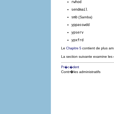
rwhod
sendmail
smb
(Samba)
yppasswdd
ypserv
ypxfrd
Le
contient de plus am
Chapitre 5
La section suivante examine les 
Pr�c�dent
Contr�les administratifs