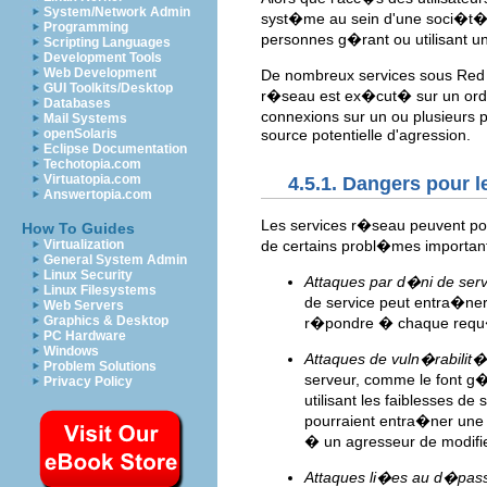
System/Network Admin
syst�me au sein d'une soci�t�, s
Programming
personnes g�rant ou utilisant u
Scripting Languages
Development Tools
Web Development
De nombreux services sous Red 
GUI Toolkits/Desktop
r�seau est ex�cut� sur un ord
Databases
connexions sur un ou plusieurs
Mail Systems
openSolaris
source potentielle d'agression.
Eclipse Documentation
Techotopia.com
Virtuatopia.com
4.5.1. Dangers pour l
Answertopia.com
Les services r�seau peuvent pos
How To Guides
de certains probl�mes importa
Virtualization
General System Admin
Linux Security
Attaques par d�ni de serv
Linux Filesystems
de service peut entra�ner
Web Servers
Graphics & Desktop
r�pondre � chaque requ
PC Hardware
Windows
Attaques de vuln�rabilit� 
Problem Solutions
serveur, comme le font g
Privacy Policy
utilisant les faiblesses d
pourraient entra�ner une
� un agresseur de modifie
Attaques li�es au d�pas