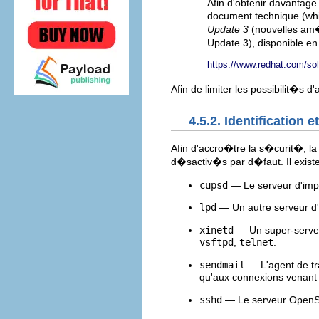
Afin d'obtenir davantage
document technique (whi
Update 3
(nouvelles am�l
Update 3), disponible en
https://www.redhat.com/sol
Afin de limiter les possibilit�s 
4.5.2. Identification 
Afin d'accro�tre la s�curit�, la
d�sactiv�s par d�faut. Il exis
cupsd
— Le serveur d'impr
lpd
— Un autre serveur d'
xinetd
— Un super-serveu
vsftpd
,
telnet
.
sendmail
— L'agent de tra
qu'aux connexions venant
sshd
— Le serveur OpenSS