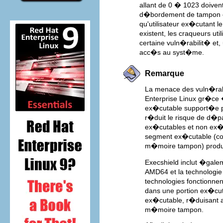
allant de 0 � 1023 doivent
d�bordement de tampon exp
qu'utilisateur ex�cutant
existent, les craqueurs ut
certaine vuln�rabilit� et,
acc�s au syst�me.
Remarque
La menace des vuln�ra
Enterprise Linux gr�ce
ex�cutable support�e pa
r�duit le risque de d�
ex�cutables et non ex�c
segment ex�cutable (co
m�moire tampon) produit
Execshield inclut �gale
AMD64 et la technologi
technologies fonctionnen
dans une portion ex�cut
ex�cutable, r�duisant ai
m�moire tampon.